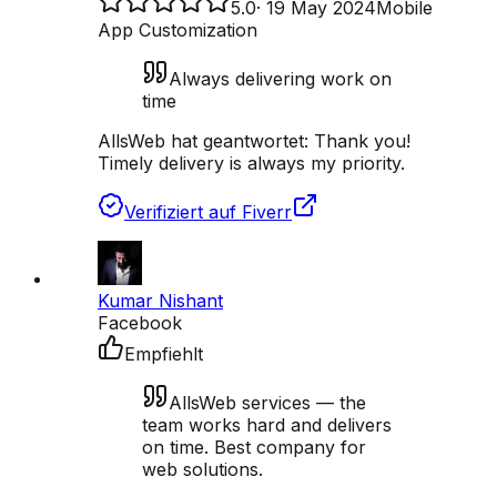
5.0
·
19 May 2024
Mobile
App Customization
Always delivering work on
time
AllsWeb hat geantwortet:
Thank you!
Timely delivery is always my priority.
Verifiziert auf Fiverr
Kumar Nishant
Facebook
Empfiehlt
AllsWeb services — the
team works hard and delivers
on time. Best company for
web solutions.