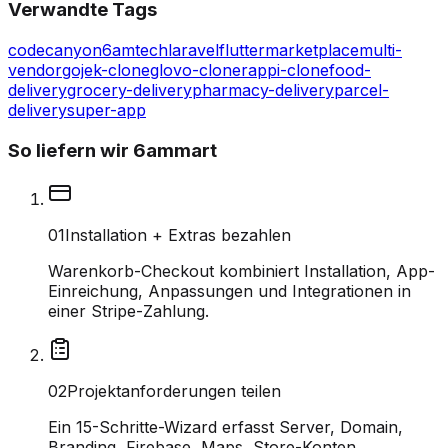
Verwandte Tags
codecanyon
6amtech
laravel
flutter
marketplace
multi-
vendor
gojek-clone
glovo-clone
rappi-clone
food-
delivery
grocery-delivery
pharmacy-delivery
parcel-
delivery
super-app
So liefern wir 6ammart
0
1
Installation + Extras bezahlen
Warenkorb-Checkout kombiniert Installation, App-
Einreichung, Anpassungen und Integrationen in
einer Stripe-Zahlung.
0
2
Projektanforderungen teilen
Ein 15-Schritte-Wizard erfasst Server, Domain,
Branding, Firebase, Maps, Store-Konten.