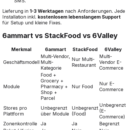
SMS.
Lieferung in
1-3 Werktagen
nach Anforderungen. Jede
Installation inkl.
kostenlosem lebenslangem Support
für Setup und kleine Fixes.
6ammart vs StackFood vs 6Valley
Merkmal
6ammart
StackFood
6Valley
Multi-Vendor,
Multi-
Nur Multi-
Geschäftsmodell
Multi-
Vendor E-
Restaurant
Kategorie
Commerce
Food +
Grocery +
Nur E-
Module
Pharmacy +
Nur Food
Commerce
Shop +
Parcel
Unbegrenzt
Stores pro
Unbegrenzt
Unbegrenzt
(E-
Plattform
über Module
(Food)
Commerce)
Zonenkontrolle
Ja
Ja
Begrenzt