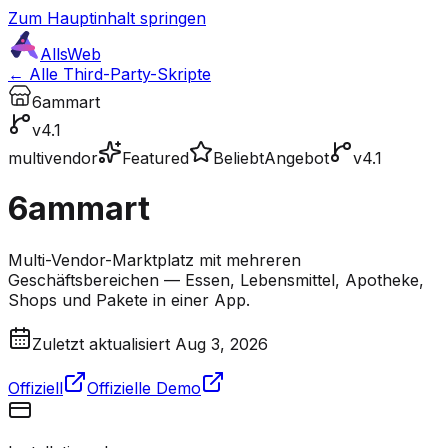
Zum Hauptinhalt springen
AllsWeb
← Alle Third-Party-Skripte
6ammart
v4.1
multivendor
Featured
Beliebt
Angebot
v4.1
6ammart
Multi-Vendor-Marktplatz mit mehreren
Geschäftsbereichen — Essen, Lebensmittel, Apotheke,
Shops und Pakete in einer App.
Zuletzt aktualisiert Aug 3, 2026
Offiziell
Offizielle Demo