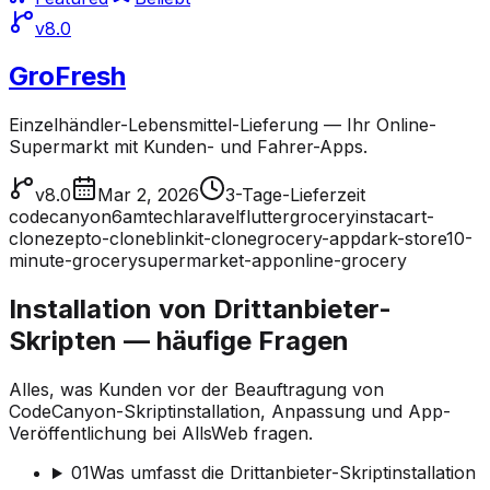
v8.0
GroFresh
Einzelhändler-Lebensmittel-Lieferung — Ihr Online-
Supermarkt mit Kunden- und Fahrer-Apps.
v8.0
Mar 2, 2026
3-Tage-Lieferzeit
codecanyon
6amtech
laravel
flutter
grocery
instacart-
clone
zepto-clone
blinkit-clone
grocery-app
dark-store
10-
minute-grocery
supermarket-app
online-grocery
Installation von Drittanbieter-
Skripten — häufige Fragen
Alles, was Kunden vor der Beauftragung von
CodeCanyon-Skriptinstallation, Anpassung und App-
Veröffentlichung bei AllsWeb fragen.
01
Was umfasst die Drittanbieter-Skriptinstallation