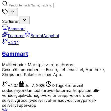
Sortieren
6ammart
Featured
Beliebt
Angebot
v4.0.1
6ammart
Multi-Vendor-Marktplatz mit mehreren
Geschäftsbereichen — Essen, Lebensmittel, Apotheke,
Shops und Pakete in einer App.
v4.0.1
Jul 7, 2026
3-Tage-Lieferzeit
codecanyon
6amtech
laravel
flutter
marketplace
multi-
vendor
gojek-clone
glovo-clone
rappi-clone
food-
delivery
grocery-delivery
pharmacy-delivery
parcel-
delivery
super-app