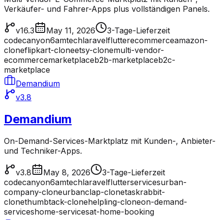
Verkäufer- und Fahrer-Apps plus vollständigen Panels.
v16.3
May 11, 2026
3-Tage-Lieferzeit
codecanyon
6amtech
laravel
flutter
ecommerce
amazon-
clone
flipkart-clone
etsy-clone
multi-vendor-
ecommerce
marketplace
b2b-marketplace
b2c-
marketplace
Demandium
v3.8
Demandium
On-Demand-Services-Marktplatz mit Kunden-, Anbieter-
und Techniker-Apps.
v3.8
May 8, 2026
3-Tage-Lieferzeit
codecanyon
6amtech
laravel
flutter
services
urban-
company-clone
urbanclap-clone
taskrabbit-
clone
thumbtack-clone
helpling-clone
on-demand-
services
home-services
at-home-booking