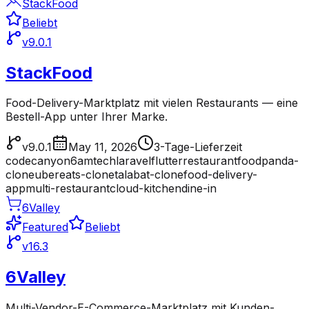
StackFood
Beliebt
v9.0.1
StackFood
Food-Delivery-Marktplatz mit vielen Restaurants — eine
Bestell-App unter Ihrer Marke.
v9.0.1
May 11, 2026
3-Tage-Lieferzeit
codecanyon
6amtech
laravel
flutter
restaurant
foodpanda-
clone
ubereats-clone
talabat-clone
food-delivery-
app
multi-restaurant
cloud-kitchen
dine-in
6Valley
Featured
Beliebt
v16.3
6Valley
Multi-Vendor-E-Commerce-Marktplatz mit Kunden-,