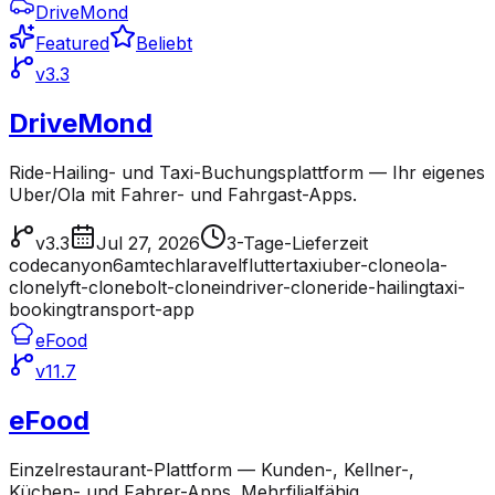
DriveMond
Featured
Beliebt
v3.3
DriveMond
Ride-Hailing- und Taxi-Buchungsplattform — Ihr eigenes
Uber/Ola mit Fahrer- und Fahrgast-Apps.
v3.3
Jul 27, 2026
3-Tage-Lieferzeit
codecanyon
6amtech
laravel
flutter
taxi
uber-clone
ola-
clone
lyft-clone
bolt-clone
indriver-clone
ride-hailing
taxi-
booking
transport-app
eFood
v11.7
eFood
Einzelrestaurant-Plattform — Kunden-, Kellner-,
Küchen- und Fahrer-Apps. Mehrfilialfähig.