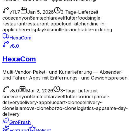
v11.7
Jan 5, 2026
3-Tage-Lieferzeit
codecanyon
6amtech
laravel
flutter
food
single-
restaurant
restaurant-app
cloud-kitchen
dine-in-
app
kitchen-display
kds
multi-branch
table-ordering
HexaCom
v8.0
HexaCom
Multi-Vendor-Paket- und Kurierlieferung — Absender-
und Fahrer-Apps mit Entfernungs- und Gewichtspreisen.
v8.0
Mar 2, 2026
3-Tage-Lieferzeit
codecanyon
6amtech
laravel
flutter
courier
parcel-
delivery
delivery-app
bluedart-clone
delhivery-
clone
lalamove-clone
borzo-clone
logistics-app
same-day-
delivery
GroFresh
Featured
Beliebt