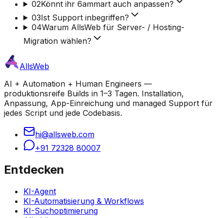
02
Könnt ihr 6ammart auch anpassen?
03
Ist Support inbegriffen?
04
Warum AllsWeb für Server- / Hosting-
Migration wählen?
AllsWeb
AI + Automation + Human Engineers —
produktionsreife Builds in 1–3 Tagen. Installation,
Anpassung, App-Einreichung und managed Support für
jedes Script und jede Codebasis.
hi@allsweb.com
+91 72328 80007
Entdecken
KI-Agent
KI-Automatisierung & Workflows
KI-Suchoptimierung