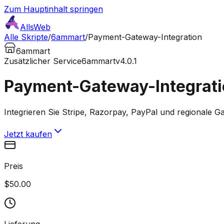
Zum Hauptinhalt springen
AllsWeb
Alle Skripte
/
6ammart
/
Payment-Gateway-Integration
6ammart
Zusätzlicher Service
6ammart
v4.0.1
Payment-Gateway-Integrati
Integrieren Sie Stripe, Razorpay, PayPal und regionale 
Jetzt kaufen
Preis
$50.00
Lieferung