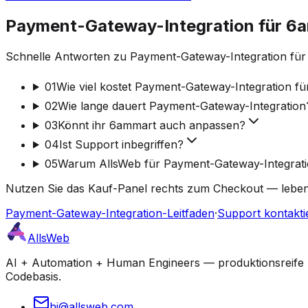
Payment-Gateway-Integration für 6
Schnelle Antworten zu Payment-Gateway-Integration für
01
Wie viel kostet Payment-Gateway-Integration f
02
Wie lange dauert Payment-Gateway-Integration
03
Könnt ihr 6ammart auch anpassen?
04
Ist Support inbegriffen?
05
Warum AllsWeb für Payment-Gateway-Integrat
Nutzen Sie das Kauf-Panel rechts zum Checkout — lebensl
Payment-Gateway-Integration-Leitfaden
·
Support kontakti
AllsWeb
AI + Automation + Human Engineers — produktionsreife Bu
Codebasis.
hi@allsweb.com