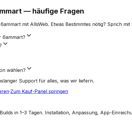
ammart — häufige Fragen
 6ammart mit AllsWeb. Etwas Bestimmtes nötig? Sprich mi
ür 6ammart?
?
ion wählen?
anger Support für alles, was wir liefern.
eren
·
Zum Kauf-Panel springen
ilds in 1–3 Tagen. Installation, Anpassung, App-Einreich