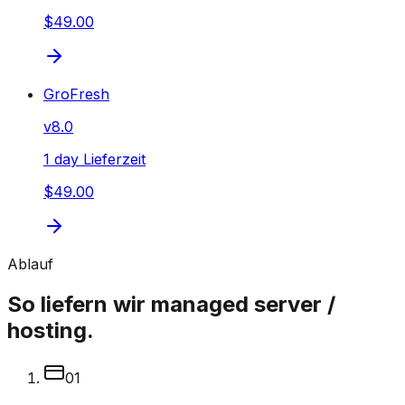
$49.00
GroFresh
v
8.0
1 day Lieferzeit
$49.00
Ablauf
So liefern wir managed server /
hosting.
0
1