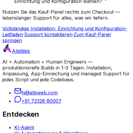
Einrichtung und Konfiguration wählen?
Nutzen Sie das Kauf-Panel rechts zum Checkout —
lebenslanger Support für alles, was wir liefern.
Vollständige Installation, Einrichtung und Konfiguration-
Leitfaden
·
Support kontaktieren
·
Zum Kauf-Panel
springen
AllsWeb
AI + Automation + Human Engineers —
produktionsreife Builds in 1–3 Tagen. Installation,
Anpassung, App-Einreichung und managed Support für
jedes Script und jede Codebasis.
hi@allsweb.com
+91 72328 80007
Entdecken
KI-Agent