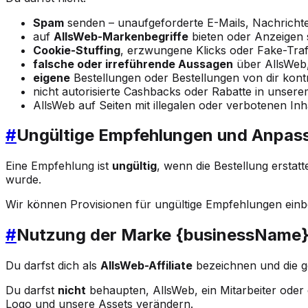
Spam
senden – unaufgeforderte E-Mails, Nachrich
auf
AllsWeb-Markenbegriffe
bieten oder Anzeigen 
Cookie-Stuffing
, erzwungene Klicks oder Fake-Traf
falsche oder irreführende Aussagen
über AllsWeb,
eigene
Bestellungen oder Bestellungen von dir kontr
nicht autorisierte Cashbacks oder Rabatte in unse
AllsWeb auf Seiten mit illegalen oder verbotenen I
#
Ungültige Empfehlungen und Anpas
Eine Empfehlung ist
ungültig
, wenn die Bestellung erstat
wurde.
Wir können Provisionen für ungültige Empfehlungen einb
#
Nutzung der Marke {businessName
Du darfst dich als
AllsWeb-Affiliate
bezeichnen und die 
Du darfst
nicht
behaupten, AllsWeb, ein Mitarbeiter oder 
Logo und unsere Assets verändern.