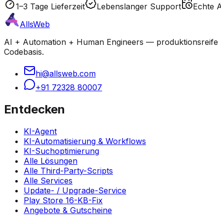
1–3 Tage Lieferzeit
Lebenslanger Support
Echte 
AllsWeb
AI + Automation + Human Engineers — produktionsreife Bu
Codebasis.
hi@allsweb.com
+91 72328 80007
Entdecken
KI-Agent
KI-Automatisierung & Workflows
KI-Suchoptimierung
Alle Lösungen
Alle Third-Party-Scripts
Alle Services
Update- / Upgrade-Service
Play Store 16-KB-Fix
Angebote & Gutscheine