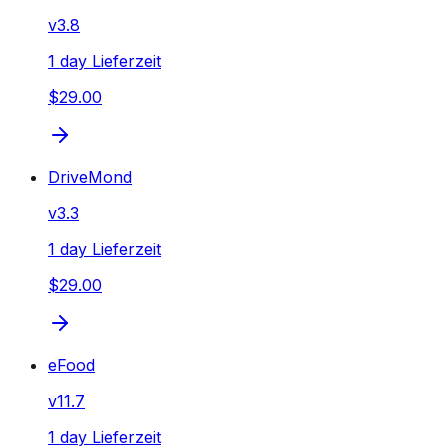
v
3.8
1 day Lieferzeit
$29.00
DriveMond
v
3.3
1 day Lieferzeit
$29.00
eFood
v
11.7
1 day Lieferzeit