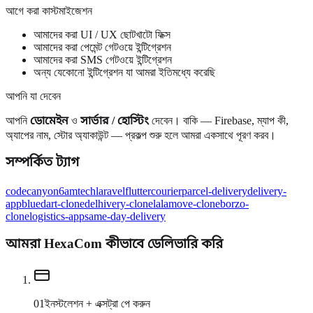
আগে করা কাস্টমাইজেশন
আমাদের করা UI / UX ছোটখাটো ফিক্স
আমাদের করা পেমেন্ট গেটওয়ে ইন্টিগ্রেশন
আমাদের করা SMS গেটওয়ে ইন্টিগ্রেশন
অন্য যেকোনো ইন্টিগ্রেশন যা আমরা ইতিমধ্যে করেছি
আপনি যা দেবেন
আপনি
ডোমেইন
ও
সার্ভার / হোস্টিং
দেবেন। বাকি — Firebase, ম্যাপ কী,
অ্যাপের নাম, স্টোর অ্যাকাউন্ট — প্রকল্প শুরু হলে আমরা একসাথে পূরণ করব।
সম্পর্কিত ট্যাগ
codecanyon
6amtech
laravel
flutter
courier
parcel-delivery
delivery-
app
bluedart-clone
delhivery-clone
lalamove-clone
borzo-
clone
logistics-app
same-day-delivery
আমরা HexaCom কীভাবে ডেলিভারি করি
0
1
ইনস্টলেশন + এক্সট্রা পে করুন