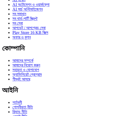
AI অটোমেশন ও ওয়ার্কফ্লো
AI সার্চ অপ্টিমাইজেশন
সব সমাধান
সব থার্ড-পার্টি স্ক্রিপ্ট
সব সেবা
আপডেট / আপগ্রেড সেবা
Play Store 16 KB ফিক্স
অফার ও কুপন
কোম্পানি
আমাদের সম্পর্কে
আমাদের নিয়োগ করুন
সহায়তা ও যোগাযোগ
অ্যাফিলিয়েট প্রোগ্রাম
শীঘ্রই আসছে
আইনি
শর্তাবলী
গোপনীয়তা নীতি
রিফান্ড নীতি