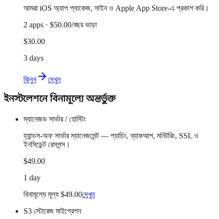
আমরা iOS অ্যাপ প্যাকেজ, সাইন ও Apple App Store-এ প্রকাশ করি।
2 apps · $50.00/বছর ভাড়া
$30.00
3 days
কিনুন
দেখুন
ইনস্টলেশনে বিনামূল্যে অন্তর্ভুক্ত
ম্যানেজড সার্ভার / হোস্টিং
হ্যান্ডস-অফ সার্ভার ম্যানেজমেন্ট — প্যাচিং, ব্যাকআপ, মনিটরিং, SSL ও
ইনসিডেন্ট রেসপন্স।
$49.00
1 day
বিনামূল্যে মূল্য $49.00
দেখুন
S3 স্টোরেজ মাইগ্রেশন