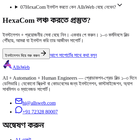
07
HexaCom ইনস্টল করতে কেন AllsWeb বেছে নেবেন?
HexaCom লঞ্চ করতে প্রস্তুত?
ইনস্টলেশন + প্রয়োজনীয় সেবা বেছে নিন। একবার পে করুন। ১–৩ কর্মদিবসে বিল্ড
পৌঁছায়, আমরা যা ইনস্টল করি তার আজীবন সাপোর্ট।
আগে সাপোর্টের সাথে কথা বলুন
ইনস্টলেশন দিয়ে শুরু করুন
AllsWeb
AI + Automation + Human Engineers — প্রোডাকশন-গ্রেড বিল্ড ১–৩ দিনে
ডেলিভারি। যেকোনো স্ক্রিপ্ট বা কোডবেসের জন্য ইনস্টলেশন, কাস্টমাইজেশন, অ্যাপ
সাবমিশন ও ম্যানেজড সাপোর্ট।
hi@allsweb.com
+91 72328 80007
অন্বেষণ করুন
AI এজেন্ট