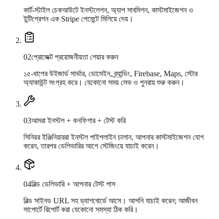
কার্ট-স্টাইল চেকআউটে ইনস্টলেশন, অ্যাপ সাবমিশন, কাস্টমাইজেশন ও
ইন্টিগ্রেশন এক Stripe পেমেন্টে মিলিয়ে দেয়।
0
2
প্রোজেক্ট প্রয়োজনীয়তা শেয়ার করুন
১৫-ধাপের উইজার্ড সার্ভার, ডোমেইন, ব্র্যান্ডিং, Firebase, Maps, স্টোর
অ্যাকাউন্ট সংগ্রহ করে। যেকোনো সময় সেভ ও পুনরায় শুরু করুন।
0
3
আমরা ইনস্টল + কনফিগার + টেস্ট করি
সিনিয়র ইঞ্জিনিয়াররা ইনস্টল পাইপলাইন চালান, আপনার কাস্টমাইজেশন যোগ
করেন, তারপর ডেলিভারির আগে স্টেজিংয়ে যাচাই করেন।
0
4
বিল্ড ডেলিভারি + আপনার টেস্ট পাস
বিল্ড সাইনড URL সহ ড্যাশবোর্ডে আসে। আপনি যাচাই করেন; আজীবন
সাপোর্টে রিপোর্ট করা যেকোনো সমস্যা ঠিক করি।