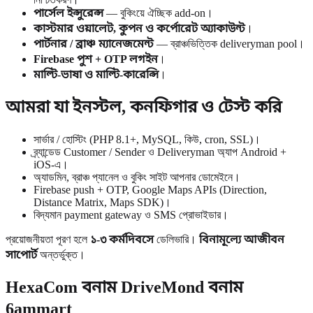
পার্সেল ইন্সুরেন্স
— বুকিংয়ে ঐচ্ছিক add-on।
কাস্টমার ওয়ালেট, কুপন ও কর্পোরেট অ্যাকাউন্ট
।
পার্টনার / ব্রাঞ্চ ম্যানেজমেন্ট
— ব্রাঞ্চভিত্তিক deliveryman pool।
Firebase পুশ + OTP লগইন
।
মাল্টি-ভাষা ও মাল্টি-কারেন্সি
।
আমরা যা ইনস্টল, কনফিগার ও টেস্ট করি
সার্ভার / হোস্টিং (PHP 8.1+, MySQL, কিউ, cron, SSL)।
ব্র্যান্ডেড Customer / Sender ও Deliveryman অ্যাপ Android +
iOS-এ।
অ্যাডমিন, ব্রাঞ্চ প্যানেল ও বুকিং সাইট আপনার ডোমেইনে।
Firebase push + OTP, Google Maps APIs (Direction,
Distance Matrix, Maps SDK)।
বিদ্যমান payment gateway ও SMS প্রোভাইডার।
প্রয়োজনীয়তা পূরণ হলে
১-৩ কর্মদিবসে
ডেলিভারি।
বিনামূল্যে আজীবন
সাপোর্ট
অন্তর্ভুক্ত।
HexaCom বনাম DriveMond বনাম
6ammart