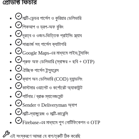
প্রোডাক্ট ফিচার
মাল্টি-ভেন্ডর পার্সেল ও কুরিয়ার ডেলিভারি
পিকআপ ও ড্রপ-অফ বুকিং
দূরত্ব ও ওজন-ভিত্তিক প্রাইসিং স্ল্যাব
সারচার্জ সহ পার্সেল ক্যাটাগরি
Google Maps-এর মাধ্যমে লাইভ ট্র্যাকিং
প্রুফ অফ ডেলিভারি (স্বাক্ষর + ছবি + OTP)
ঐচ্ছিক পার্সেল ইন্স্যুরেন্স
ক্যাশ অন ডেলিভারি (COD) হ্যান্ডলিং
কাস্টমার ওয়ালেট ও কর্পোরেট অ্যাকাউন্ট
পার্টনার / ব্রাঞ্চ ম্যানেজমেন্ট
Sender ও Deliveryman অ্যাপ
মাল্টি-ল্যাঙ্গুয়েজ ও মাল্টি-কারেন্সি
Firebase-এর মাধ্যমে পুশ নোটিফিকেশন ও OTP
এই সংস্করণে আমরা যে বাগ/ত্রুটি ঠিক করেছি