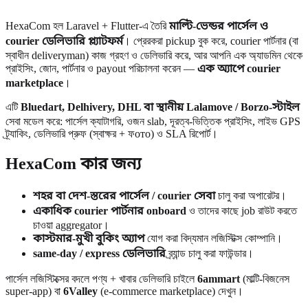
HexaCom হল Laravel + Flutter-এ তৈরি
মাল্টি-ভেন্ডর পার্সেল ও
courier ডেলিভারি প্ল্যাটফর্ম
। প্রেরকরা pickup বুক করে, courier পার্টনার (বা
স্বাধীন deliveryman) কাজ গ্রহণ ও ডেলিভারি করে, আর আপনি এক অ্যাডমিন থেকে
প্রাইসিং, জোন, পার্টনার ও payout পরিচালনা করেন —
এক অ্যাপে courier
marketplace
।
এটি
Bluedart, Delhivery, DHL বা স্থানীয় Lalamove / Borzo-স্টাইল
সেবা মডেল করে: পার্সেল ক্যাটাগরি, ওজন slab, দূরত্ব-ভিত্তিক প্রাইসিং, লাইভ GPS
ট্র্যাকিং, ডেলিভারি প্রুফ (স্বাক্ষর + ফото) ও SLA রিপোর্ট।
HexaCom কার জন্য
শহর বা দেশ-স্তরের পার্সেল / courier সেবা
চালু করা অপারেটর।
একাধিক courier পার্টনার onboard
ও তাদের কাছে job রাউট করতে
চাওয়া aggregator।
কাস্টমার-মুখী বুকিং অ্যাপ
যোগ করা বিদ্যমান লজিস্টিক্স কোম্পানি।
same-day / express ডেলিভারি
ব্র্যান্ড চালু করা ফাউন্ডার।
পার্সেল লজিস্টিক্সের বদলে পণ্য + খাবার ডেলিভারি চাইলে
6ammart
(মাল্টি-বিজনেস
super-app) বা
6Valley
(e-commerce marketplace) দেখুন।