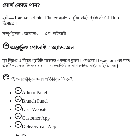
সোর্স কোড পাব?
হ্যাঁ — Laravel admin, Flutter অ্যাপ ও বুকিং সাইট প্রাইভেট GitHub
রিপোতে।
সম্পূর্ণ বান্ডল
5 আইটেমs — এক ডেলিভারি
অন্তর্ভুক্ত প্রোডাক্ট / অ্যাড-অন
মূল স্ক্রিপ্ট ও নিচের প্রতিটি আইটেম
একসাথে বান্ডল
। সেগুলো HexaCom-এর সাথে
একটি প্যাকেজ হিসেবে যায় — চেকআউটে আলাদা পেইড লাইন আইটেম নয়।
এই অন্তর্ভুক্তির জন্য অতিরিক্ত ফি নেই
Admin Panel
Branch Panel
User Website
Customer App
Deliveryman App