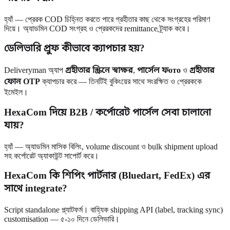
হ্যাঁ — প্রেরক COD চিহ্নিত করতে পারে গ্রহীতার কাছ থেকে সংগ্রহের পরিমাণ
দিয়ে। অ্যাডমিন COD সংগ্রহ ও প্রেরকদের remittance ট্র্যাক করে।
ডেলিভারি প্রুফ কীভাবে ক্যাপচার হয়?
Deliveryman অ্যাপ
গ্রহীতার স্ক্রিনে স্বাক্ষর
,
পার্সেল ফото
ও
গ্রহীতার
ফোন OTP
ক্যাপচার করে — তিনটিই বুকিংয়ের সাথে সংরক্ষিত ও প্রেরককে
ইমেইল।
HexaCom দিয়ে B2B / কর্পোরেট পার্সেল সেবা চালানো
যায়?
হ্যাঁ — অ্যাডমিন মাসিক বিলিং, volume discount ও bulk shipment upload
সহ কর্পোরেট অ্যাকাউন্ট সাপোর্ট করে।
HexaCom কি শিপিং পার্টনার (Bluedart, FedEx) এর
সাথে integrate?
Script standalone প্ল্যাটফর্ম। বাহ্যিক shipping API (label, tracking sync)
customisation — ৫-১০ দিনে ডেলিভারি।