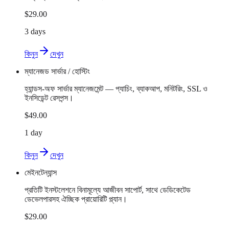
$29.00
3 days
কিনুন
দেখুন
ম্যানেজড সার্ভার / হোস্টিং
হ্যান্ডস-অফ সার্ভার ম্যানেজমেন্ট — প্যাচিং, ব্যাকআপ, মনিটরিং, SSL ও
ইনসিডেন্ট রেসপন্স।
$49.00
1 day
কিনুন
দেখুন
মেইনটেন্যান্স
প্রতিটি ইনস্টলেশনে বিনামূল্যে আজীবন সাপোর্ট, সাথে ডেডিকেটেড
ডেভেলপারসহ ঐচ্ছিক প্রায়োরিটি প্ল্যান।
$29.00