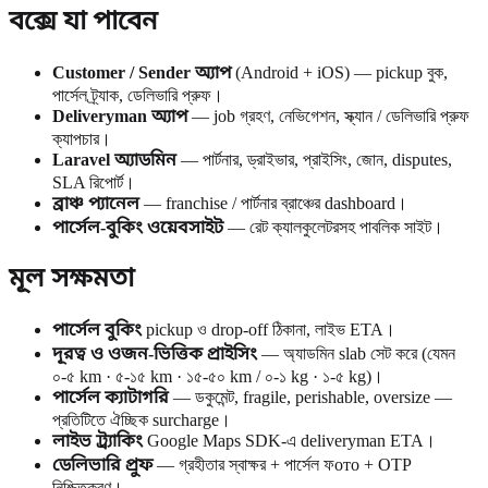
বক্সে যা পাবেন
Customer / Sender অ্যাপ
(Android + iOS) — pickup বুক,
পার্সেল ট্র্যাক, ডেলিভারি প্রুফ।
Deliveryman অ্যাপ
— job গ্রহণ, নেভিগেশন, স্ক্যান / ডেলিভারি প্রুফ
ক্যাপচার।
Laravel অ্যাডমিন
— পার্টনার, ড্রাইভার, প্রাইসিং, জোন, disputes,
SLA রিপোর্ট।
ব্রাঞ্চ প্যানেল
— franchise / পার্টনার ব্রাঞ্চের dashboard।
পার্সেল-বুকিং ওয়েবসাইট
— রেট ক্যালকুলেটরসহ পাবলিক সাইট।
মূল সক্ষমতা
পার্সেল বুকিং
pickup ও drop-off ঠিকানা, লাইভ ETA।
দূরত্ব ও ওজন-ভিত্তিক প্রাইসিং
— অ্যাডমিন slab সেট করে (যেমন
০-৫ km · ৫-১৫ km · ১৫-৫০ km / ০-১ kg · ১-৫ kg)।
পার্সেল ক্যাটাগরি
— ডকুমেন্ট, fragile, perishable, oversize —
প্রতিটিতে ঐচ্ছিক surcharge।
লাইভ ট্র্যাকিং
Google Maps SDK-এ deliveryman ETA।
ডেলিভারি প্রুফ
— গ্রহীতার স্বাক্ষর + পার্সেল ফото + OTP
নিশ্চিতকরণ।