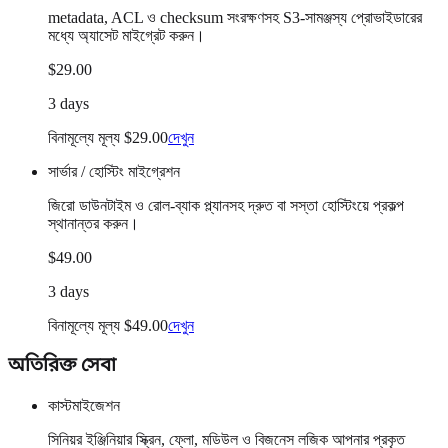
metadata, ACL ও checksum সংরক্ষণসহ S3-সামঞ্জস্য প্রোভাইডারের
মধ্যে অ্যাসেট মাইগ্রেট করুন।
$29.00
3 days
বিনামূল্যে মূল্য $29.00
দেখুন
সার্ভার / হোস্টিং মাইগ্রেশন
জিরো ডাউনটাইম ও রোল-ব্যাক প্ল্যানসহ দ্রুত বা সস্তা হোস্টিংয়ে প্রকল্প
স্থানান্তর করুন।
$49.00
3 days
বিনামূল্যে মূল্য $49.00
দেখুন
অতিরিক্ত সেবা
কাস্টমাইজেশন
সিনিয়র ইঞ্জিনিয়ার স্ক্রিন, ফ্লো, মডিউল ও বিজনেস লজিক আপনার প্রকৃত