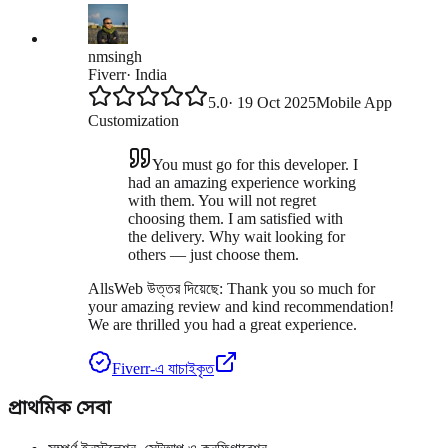
nmsingh
Fiverr
·
India
5.0
·
19 Oct 2025
Mobile App
Customization
You must go for this developer. I
had an amazing experience working
with them. You will not regret
choosing them. I am satisfied with
the delivery. Why wait looking for
others — just choose them.
AllsWeb উত্তর দিয়েছে:
Thank you so much for
your amazing review and kind recommendation!
We are thrilled you had a great experience.
Fiverr-এ যাচাইকৃত
প্রাথমিক সেবা