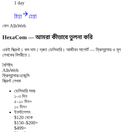
1 day
কিনুন
দেখুন
কেন AllsWeb
HexaCom — আমরা কীভাবে তুলনা করি
একই স্ক্রিপ্ট। কম দাম। দ্রুত ডেলিভারি। আজীবন সাপোর্ট — ফ্রিল্যান্সার ও মূল
লেখকের বিপরীতে।
বৈশিষ্ট্য
AllsWeb
ফ্রিল্যান্সার/এজেন্সি
স্ক্রিপ্ট লেখক
ডেলিভারি সময়
১–৩ দিন
৫–১০ দিন+
১০ দিন+
ইনস্টলেশন
$120 থেকে
$150–$200+
$499+