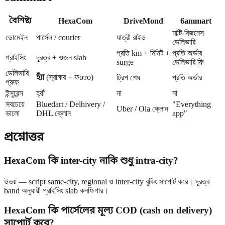
বৈশিষ্ট্য
HexaCom
DriveMond
6ammart
মাল্টি-বিজনেস
ডোমেইন
পার্সেল / courier
যাত্রী রাইড
ডেলিভারি
প্রতি km + মিনিট +
প্রতি অর্ডার
প্রাইসিং
দূরত্ব + ওজন slab
surge
ডেলিভারি ফি
ডেলিভারি
হ্যাঁ
(স্বাক্ষর + ফото)
ট্রিপ শেষ
প্রতি অর্ডার
প্রুফ
ইন্সুরেন্স
হ্যাঁ
না
না
সবচেয়ে
Bluedart / Delhivery /
"Everything
Uber / Ola ক্লোন
ভালো
DHL ক্লোন
app"
প্রশ্নোত্তর
HexaCom কি inter-city নাকি শুধু intra-city?
উভয় — script same-city, regional ও inter-city বুকিং সাপোর্ট করে। দূরত্ব
band অনুযায়ী প্রাইসিং slab কনফিগার।
HexaCom কি পার্সেলের মূল্য COD (cash on delivery)
সাপোর্ট করে?