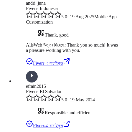
andri_juna
Fiverr
·
Indonesia
5.0
·
19 Aug 2025
Mobile App
Customization
Thank, good
AllsWeb উত্তর দিয়েছে:
Thank you so much! It was
a pleasure working with you.
Fiverr-এ যাচাইকৃত
efrain2015
Fiverr
·
El Salvador
5.0
·
19 May 2024
Responsible and efficient
Fiverr-এ যাচাইকৃত