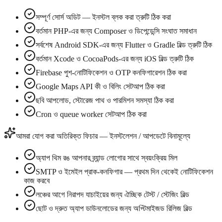
সম্পূর্ণ সোর্স অডিট — ইনস্টল ব্লক করা ত্রুটি ঠিক করা
বর্তমান PHP-এর জন্য Composer ও ডিপেন্ডেন্সি সংঘাত সমাধান
সর্বশেষ Android SDK-এর জন্য Flutter ও Gradle বিল্ড ত্রুটি ঠিক
বর্তমান Xcode ও CocoaPods-এর জন্য iOS বিল্ড ত্রুটি ঠিক
Firebase পুশ-নোটিফিকেশন ও OTP কনফিগারেশন ঠিক করা
Google Maps API কী ও বিলিং সেটআপ ঠিক করা
ছবি আপলোড, স্টোরেজ পাথ ও পারমিশন সমস্যা ঠিক করা
Cron ও queue worker সেটআপ ঠিক করা
আমরা যোগ করা অতিরিক্ত ফিচার — ইনস্টলেশন / আপডেটে বিনামূল্যে
অ্যাপ থিম রঙ আপনার ব্র্যান্ড লোগোর সাথে স্বয়ংক্রিয় মিল
SMTP ও ইমেইল প্রাক-কনফিগার — প্রথম দিন থেকেই নোটিফিকেশন
কাজ করবে
লঞ্চের আগে নিরাপদ যাচাইয়ের জন্য ঐচ্ছিক টেস্ট / স্টেজিং বিল্ড
ছোট ও দ্রুত অ্যাপ ডাউনলোডের জন্য অপ্টিমাইজড রিলিজ বিল্ড