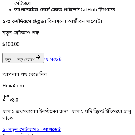
গেটওয়ে।
আপডেটেড সোর্স কোড
প্রাইভেট GitHub রিপোতে।
১-৩ কর্মদিবসে প্রস্তুত।
বিনামূল্যে আজীবন সাপোর্ট।
নতুন সেটআপ শুরু
$100.00
আপডেট
কিনুন — নতুন সেটআপ
আপনার পথ বেছে নিন
HexaCom
v8.0
ধাপ ১ প্রথমবারের ইনস্টলের জন্য · ধাপ ২ যদি স্ক্রিপ্ট ইতিমধ্যে চালু
থাকে
১ · নতুন সেটআপ
২ · আপডেট