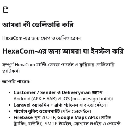
আমরা কী ডেলিভারি করি
HexaCom-এর জন্য স্কোপ ও ডেলিভারেবল
HexaCom-এর জন্য আমরা যা ইনস্টল করি
সম্পূর্ণ HexaCom মাল্টি-ভেন্ডর পার্সেল ও কুরিয়ার ডেলিভারি
প্ল্যাটফর্ম।
আপনি পাবেন:
Customer / Sender ও Deliveryman অ্যাপ
—
Android (APK + AAB) ও iOS (no-codesign build)।
Laravel অ্যাডমিন + ব্রাঞ্চ প্যানেল
সাব-ডোমেইনে।
পার্সেল বুকিং ওয়েবসাইট
মেইন ডোমেইনে।
Firebase
পুশ ও OTP,
Google Maps APIs
(লাইভ
ট্র্যাকিং, রাউটিং), SMTP ইমেইল, সোশ্যাল লগইন ও পেমেন্ট