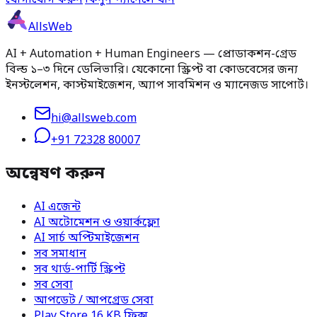
যোগাযোগ করুন
·
কিনুন প্যানেলে যান
AllsWeb
AI + Automation + Human Engineers — প্রোডাকশন-গ্রেড
বিল্ড ১–৩ দিনে ডেলিভারি। যেকোনো স্ক্রিপ্ট বা কোডবেসের জন্য
ইনস্টলেশন, কাস্টমাইজেশন, অ্যাপ সাবমিশন ও ম্যানেজড সাপোর্ট।
hi@allsweb.com
+91 72328 80007
অন্বেষণ করুন
AI এজেন্ট
AI অটোমেশন ও ওয়ার্কফ্লো
AI সার্চ অপ্টিমাইজেশন
সব সমাধান
সব থার্ড-পার্টি স্ক্রিপ্ট
সব সেবা
আপডেট / আপগ্রেড সেবা
Play Store 16 KB ফিক্স