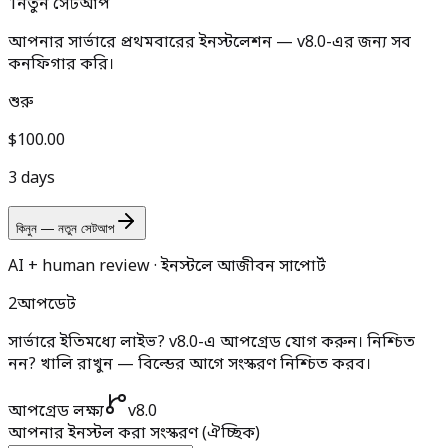
1
নতুন সেটআপ
আপনার সার্ভারে প্রথমবারের ইনস্টলেশন — v8.0-এর জন্য সব
কনফিগার করি।
শুরু
$100.00
3 days
কিনুন — নতুন সেটআপ
AI + human review · ইনস্টলে আজীবন সাপোর্ট
2
আপডেট
সার্ভারে ইতিমধ্যে লাইভ? v8.0-এ আপগ্রেড যোগ করুন।
নিশ্চিত
নন? খালি রাখুন — বিল্ডের আগে সংস্করণ নিশ্চিত করব।
আপগ্রেড লক্ষ্য
v8.0
আপনার ইনস্টল করা সংস্করণ
(ঐচ্ছিক)