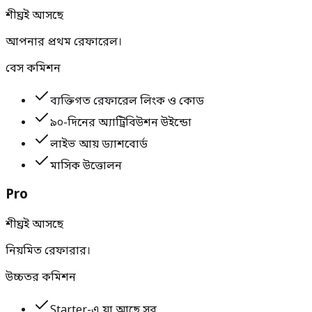
শীঘ্রই আসছে
আপনার প্রথম রেফারেল।
বেস কমিশন
ব্যক্তিগত রেফারেল লিংক ও কোড
৯০-দিনের অ্যাট্রিবিউশন উইন্ডো
লাইভ আয় ড্যাশবোর্ড
মাসিক উত্তোলন
Pro
শীঘ্রই আসছে
নিয়মিত রেফারার।
উচ্চতর কমিশন
Starter-এ যা আছে সব