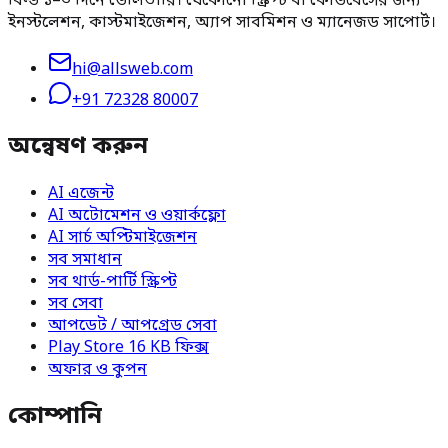
বিল্ড ১–৩ দিনে ডেলিভারি। যেকোনো স্ক্রিপ্ট বা কোডবেসের জন্য
ইনস্টলেশন, কাস্টমাইজেশন, অ্যাপ সাবমিশন ও ম্যানেজড সাপোর্ট।
hi@allsweb.com
+91 72328 80007
অন্বেষণ করুন
AI এজেন্ট
AI অটোমেশন ও ওয়ার্কফ্লো
AI সার্চ অপ্টিমাইজেশন
সব সমাধান
সব থার্ড-পার্টি স্ক্রিপ্ট
সব সেবা
আপডেট / আপগ্রেড সেবা
Play Store 16 KB ফিক্স
অফার ও কুপন
কোম্পানি