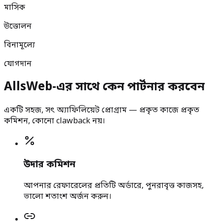
মাসিক
উত্তোলন
বিনামূল্যে
যোগদান
AllsWeb-এর সাথে কেন পার্টনার করবেন
একটি সহজ, সৎ অ্যাফিলিয়েট প্রোগ্রাম — প্রকৃত কাজে প্রকৃত
কমিশন, কোনো clawback নয়।
উদার কমিশন
আপনার রেফারেলের প্রতিটি অর্ডারে, পুনরাবৃত্ত কাজসহ,
ভালো শতাংশ অর্জন করুন।