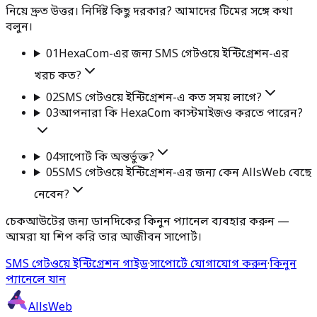
নিয়ে দ্রুত উত্তর। নির্দিষ্ট কিছু দরকার? আমাদের টিমের সঙ্গে কথা
বলুন।
01
HexaCom-এর জন্য SMS গেটওয়ে ইন্টিগ্রেশন-এর
খরচ কত?
02
SMS গেটওয়ে ইন্টিগ্রেশন-এ কত সময় লাগে?
03
আপনারা কি HexaCom কাস্টমাইজও করতে পারেন?
04
সাপোর্ট কি অন্তর্ভুক্ত?
05
SMS গেটওয়ে ইন্টিগ্রেশন-এর জন্য কেন AllsWeb বেছে
নেবেন?
চেকআউটের জন্য ডানদিকের কিনুন প্যানেল ব্যবহার করুন —
আমরা যা শিপ করি তার আজীবন সাপোর্ট।
SMS গেটওয়ে ইন্টিগ্রেশন গাইড
·
সাপোর্টে যোগাযোগ করুন
·
কিনুন
প্যানেলে যান
AllsWeb