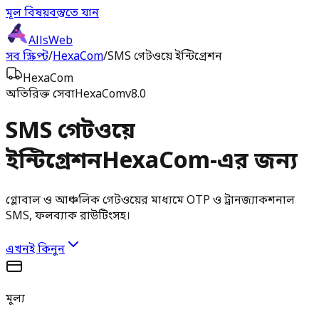
মূল বিষয়বস্তুতে যান
AllsWeb
সব স্ক্রিপ্ট
/
HexaCom
/
SMS গেটওয়ে ইন্টিগ্রেশন
HexaCom
অতিরিক্ত সেবা
HexaCom
v8.0
SMS গেটওয়ে
ইন্টিগ্রেশন
HexaCom-এর জন্য
গ্লোবাল ও আঞ্চলিক গেটওয়ের মাধ্যমে OTP ও ট্রানজ্যাকশনাল
SMS, ফলব্যাক রাউটিংসহ।
এখনই কিনুন
মূল্য