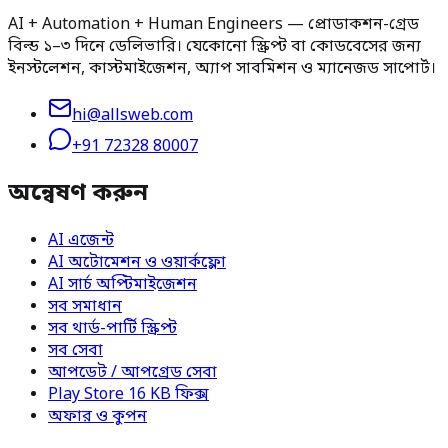
AI + Automation + Human Engineers — প্রোডাকশন-গ্রেড
বিল্ড ১–৩ দিনে ডেলিভারি। যেকোনো স্ক্রিপ্ট বা কোডবেসের জন্য
ইনস্টলেশন, কাস্টমাইজেশন, অ্যাপ সাবমিশন ও ম্যানেজড সাপোর্ট।
hi@allsweb.com
+91 72328 80007
অন্বেষণ করুন
AI এজেন্ট
AI অটোমেশন ও ওয়ার্কফ্লো
AI সার্চ অপ্টিমাইজেশন
সব সমাধান
সব থার্ড-পার্টি স্ক্রিপ্ট
সব সেবা
আপডেট / আপগ্রেড সেবা
Play Store 16 KB ফিক্স
অফার ও কুপন