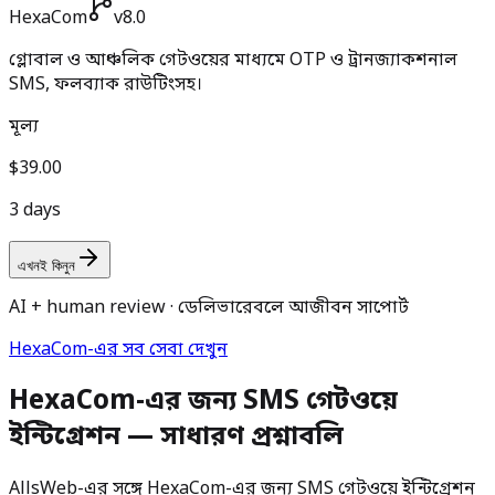
HexaCom
v8.0
গ্লোবাল ও আঞ্চলিক গেটওয়ের মাধ্যমে OTP ও ট্রানজ্যাকশনাল
SMS, ফলব্যাক রাউটিংসহ।
মূল্য
$39.00
3 days
এখনই কিনুন
AI + human review · ডেলিভারেবলে আজীবন সাপোর্ট
HexaCom-এর সব সেবা দেখুন
HexaCom-এর জন্য SMS গেটওয়ে
ইন্টিগ্রেশন — সাধারণ প্রশ্নাবলি
AllsWeb-এর সঙ্গে HexaCom-এর জন্য SMS গেটওয়ে ইন্টিগ্রেশন