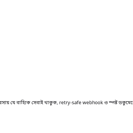
যবসায় যে বাহ্যিক সেবাই থাকুক, retry-safe webhook ও স্পষ্ট ডকুমে