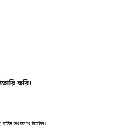
লিভারি করি।
ট; রসিদ তৎক্ষণাৎ ইমেইল।