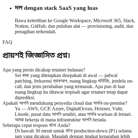
দল dengan stack SaaS yang luas
Bawa ketertiban ke Google Workspace, Microsoft 365, Slack,
Notion, GitHub, dan puluhan alat — provisioning, audit, dan
penagihan terkendali.
FAQ
প্রায়শই জিজ্ঞাসিত প্রশ্ন।
Apa yang persis dicakup retainer bulanan?
Set কাজ yang ditetapkan disepakati di awal — jadwal
patching, frekuensi ব্যাকআপ, ruang lingkup মনিটরিং, jendela on-
call, dan jenis perubahan yang termasuk. Apa pun di luar
ruang lingkup itu ditawar terpisah agar retainer tetap dapat
diprediksi.
Apakah আপনি mendukung penyedia cloud dan সার্ভার on-premise?
Ya — AWS, GCP, Azure, DigitalOcean, Hetzner, Vultr,
Linode, pusat data আপনি sendiri, atau সার্ভার warisan di lemari.
আমরা bekerja di mana infrastruktur আপনি berada.
Seberapa cepat respons ঘটনা Anda?
Di bawah 30 menit untuk ঘটনা production-down (P1) selama
jam yang dicakup. Masalah dengan tingkat keparahan lebih