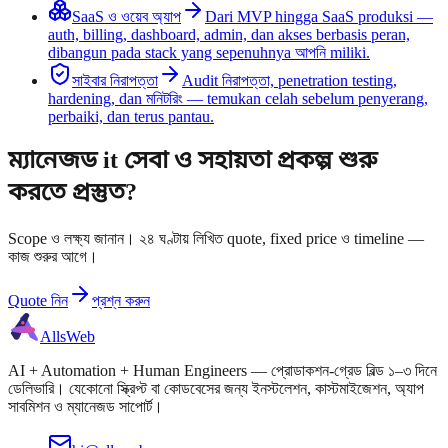
SaaS ও ওয়েব অ্যাপ
Dari MVP hingga SaaS produksi —
auth, billing, dashboard, admin, dan akses berbasis peran,
dibangun pada stack yang sepenuhnya আপনি miliki.
সাইবার নিরাপত্তা
Audit নিরাপত্তা, penetration testing,
hardening, dan মনিটরিং — temukan celah sebelum penyerang,
perbaiki, dan terus pantau.
ম্যানেজড it সেবা ও সহায়তা প্রকল্প শুরু
করতে প্রস্তুত?
Scope ও লক্ষ্য জানান। ২৪ ঘণ্টায় লিখিত quote, fixed price ও timeline —
কাজ শুরুর আগে।
Quote নিন
প্রশ্ন করুন
AllsWeb
AI + Automation + Human Engineers — প্রোডাকশন-গ্রেড বিল্ড ১–৩ দিনে
ডেলিভারি। যেকোনো স্ক্রিপ্ট বা কোডবেসের জন্য ইনস্টলেশন, কাস্টমাইজেশন, অ্যাপ
সাবমিশন ও ম্যানেজড সাপোর্ট।