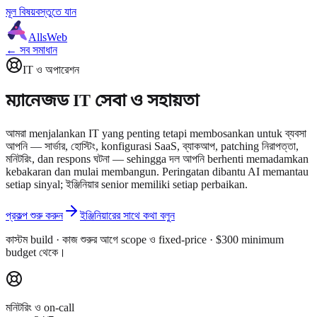
মূল বিষয়বস্তুতে যান
AllsWeb
← সব সমাধান
IT ও অপারেশন
ম্যানেজড IT সেবা ও সহায়তা
আমরা menjalankan IT yang penting tetapi membosankan untuk ব্যবসা
আপনি — সার্ভার, হোস্টিং, konfigurasi SaaS, ব্যাকআপ, patching নিরাপত্তা,
মনিটরিং, dan respons ঘটনা — sehingga দল আপনি berhenti memadamkan
kebakaran dan mulai membangun. Peringatan dibantu AI memantau
setiap sinyal; ইঞ্জিনিয়ার senior memiliki setiap perbaikan.
প্রকল্প শুরু করুন
ইঞ্জিনিয়ারের সাথে কথা বলুন
কাস্টম build · কাজ শুরুর আগে scope ও fixed-price · $300 minimum
budget থেকে।
মনিটরিং ও on-call