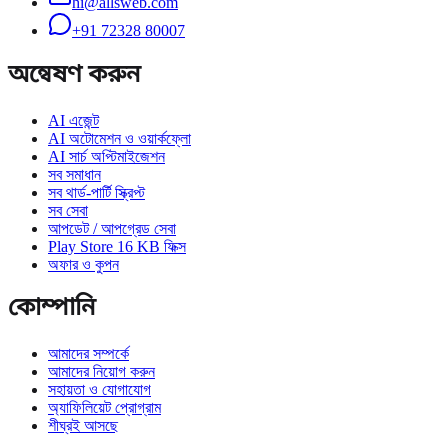
hi@allsweb.com
+91 72328 80007
অন্বেষণ করুন
AI এজেন্ট
AI অটোমেশন ও ওয়ার্কফ্লো
AI সার্চ অপ্টিমাইজেশন
সব সমাধান
সব থার্ড-পার্টি স্ক্রিপ্ট
সব সেবা
আপডেট / আপগ্রেড সেবা
Play Store 16 KB ফিক্স
অফার ও কুপন
কোম্পানি
আমাদের সম্পর্কে
আমাদের নিয়োগ করুন
সহায়তা ও যোগাযোগ
অ্যাফিলিয়েট প্রোগ্রাম
শীঘ্রই আসছে