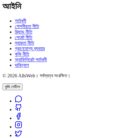
আইনি
শর্তাবলী
গোপনীয়তা নীতি
রিফান্ড নীতি
পেমেন্ট নীতি
সহায়তা নীতি
গ্রহণযোগ্য ব্যবহার
কুকি নীতি
অ্যাফিলিয়েট শর্তাবলী
দাবিত্যাগ
© 2026 AllsWeb। সর্বস্বত্ব সংরক্ষিত।
কুকি সেটিংস