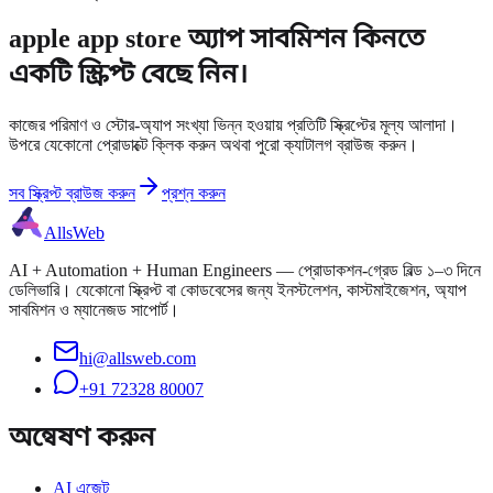
apple app store অ্যাপ সাবমিশন কিনতে
একটি স্ক্রিপ্ট বেছে নিন।
কাজের পরিমাণ ও স্টোর-অ্যাপ সংখ্যা ভিন্ন হওয়ায় প্রতিটি স্ক্রিপ্টের মূল্য আলাদা।
উপরে যেকোনো প্রোডাক্টে ক্লিক করুন অথবা পুরো ক্যাটালগ ব্রাউজ করুন।
সব স্ক্রিপ্ট ব্রাউজ করুন
প্রশ্ন করুন
AllsWeb
AI + Automation + Human Engineers — প্রোডাকশন-গ্রেড বিল্ড ১–৩ দিনে
ডেলিভারি। যেকোনো স্ক্রিপ্ট বা কোডবেসের জন্য ইনস্টলেশন, কাস্টমাইজেশন, অ্যাপ
সাবমিশন ও ম্যানেজড সাপোর্ট।
hi@allsweb.com
+91 72328 80007
অন্বেষণ করুন
AI এজেন্ট