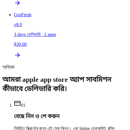
GroFresh
v
8.0
3 days ডেলিভারি
· 2 apps
$30.00
প্রক্রিয়া
আমরা apple app store অ্যাপ সাবমিশন
কীভাবে ডেলিভারি করি।
0
1
বেছে নিন ও পে করুন
নির্বাচিত স্ক্রিপ্টের জন্য এই সেবা কিনুন। এক Stripe চেকআউট; রসিদ