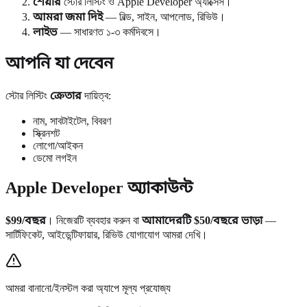
শেয়ার
স্টোর লিস্টিং ও Apple Developer অ্যাক্সেস।
আমরা জমা দিই
— বিল্ড, সাইন, আপলোড, রিভিউ।
লাইভ
— সাধারণত ১-৩ কর্মদিবসে।
আপনি যা দেবেন
স্টোর লিস্টিং
ক্রেতার
দায়িত্ব:
নাম, সাবটাইটেল, বিবরণ
স্ক্রিনশট
লোগো/আইকন
ডেমো লগইন
Apple Developer অ্যাকাউন্ট
$99/বছর
। নিজেরটি ব্যবহার করুন বা
আমাদেরটি $50/বছরে ভাড়া
—
সার্টিফিকেট, আইডেন্টিফায়ার, রিভিউ যোগাযোগ আমরা দেখি।
আমরা বানানো/ইনস্টল করা অ্যাপে মূল্য প্রযোজ্য