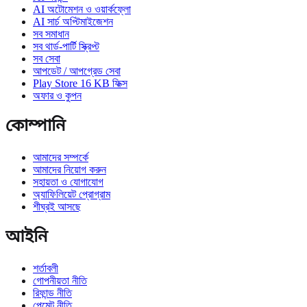
AI অটোমেশন ও ওয়ার্কফ্লো
AI সার্চ অপ্টিমাইজেশন
সব সমাধান
সব থার্ড-পার্টি স্ক্রিপ্ট
সব সেবা
আপডেট / আপগ্রেড সেবা
Play Store 16 KB ফিক্স
অফার ও কুপন
কোম্পানি
আমাদের সম্পর্কে
আমাদের নিয়োগ করুন
সহায়তা ও যোগাযোগ
অ্যাফিলিয়েট প্রোগ্রাম
শীঘ্রই আসছে
আইনি
শর্তাবলী
গোপনীয়তা নীতি
রিফান্ড নীতি
পেমেন্ট নীতি