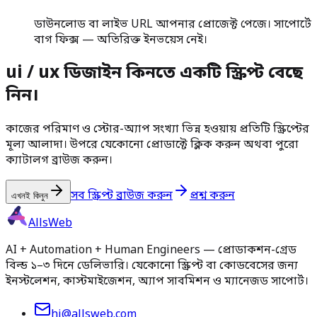
ডাউনলোড বা লাইভ URL আপনার প্রোজেক্ট পেজে। সাপোর্টে
বাগ ফিক্স — অতিরিক্ত ইনভয়েস নেই।
ui / ux ডিজাইন কিনতে একটি স্ক্রিপ্ট বেছে
নিন।
কাজের পরিমাণ ও স্টোর-অ্যাপ সংখ্যা ভিন্ন হওয়ায় প্রতিটি স্ক্রিপ্টের
মূল্য আলাদা। উপরে যেকোনো প্রোডাক্টে ক্লিক করুন অথবা পুরো
ক্যাটালগ ব্রাউজ করুন।
সব স্ক্রিপ্ট ব্রাউজ করুন
প্রশ্ন করুন
এখনই কিনুন
AllsWeb
AI + Automation + Human Engineers — প্রোডাকশন-গ্রেড
বিল্ড ১–৩ দিনে ডেলিভারি। যেকোনো স্ক্রিপ্ট বা কোডবেসের জন্য
ইনস্টলেশন, কাস্টমাইজেশন, অ্যাপ সাবমিশন ও ম্যানেজড সাপোর্ট।
hi@allsweb.com