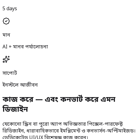
5 days
মান
AI + মানব পর্যালোচনা
সাপোর্ট
ইনস্টলে আজীবন
কাজ করে — এবং কনভার্ট করে এমন
ডিজাইন
যেকোনো স্ক্রিন বা পুরো অ্যাপ অভিজ্ঞতার পিক্সেল-পারফেক্ট
রিডিজাইন, ধারাবাহিকভাবে ইমপ্লিমেন্ট ও কনভার্সন-অপ্টিমাইজড।
ডেডিকেটেড UI/UX বিশেষজ্ঞ কাজ করেন।