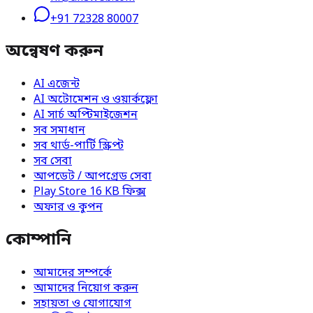
+91 72328 80007
অন্বেষণ করুন
AI এজেন্ট
AI অটোমেশন ও ওয়ার্কফ্লো
AI সার্চ অপ্টিমাইজেশন
সব সমাধান
সব থার্ড-পার্টি স্ক্রিপ্ট
সব সেবা
আপডেট / আপগ্রেড সেবা
Play Store 16 KB ফিক্স
অফার ও কুপন
কোম্পানি
আমাদের সম্পর্কে
আমাদের নিয়োগ করুন
সহায়তা ও যোগাযোগ