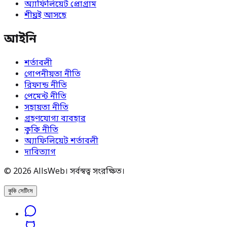
অ্যাফিলিয়েট প্রোগ্রাম
শীঘ্রই আসছে
আইনি
শর্তাবলী
গোপনীয়তা নীতি
রিফান্ড নীতি
পেমেন্ট নীতি
সহায়তা নীতি
গ্রহণযোগ্য ব্যবহার
কুকি নীতি
অ্যাফিলিয়েট শর্তাবলী
দাবিত্যাগ
© 2026 AllsWeb। সর্বস্বত্ব সংরক্ষিত।
কুকি সেটিংস