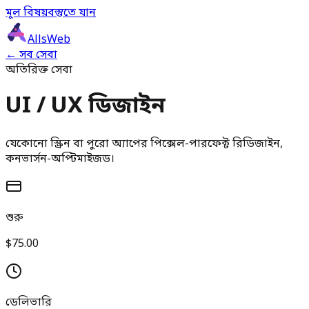
মূল বিষয়বস্তুতে যান
AllsWeb
← সব সেবা
অতিরিক্ত সেবা
UI / UX ডিজাইন
যেকোনো স্ক্রিন বা পুরো অ্যাপের পিক্সেল-পারফেক্ট রিডিজাইন,
কনভার্সন-অপ্টিমাইজড।
শুরু
$75.00
ডেলিভারি