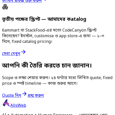
কাস্টম প্রকল্প শুরু করুন
তৃতীয় পক্ষের স্ক্রিপ্ট — আমাদের কatalog
6ammart বা StackFood-এর মতো CodeCanyon স্ক্রিপ্ট
কিনেছেন? ইনস্টল, customise ও app store-এ জমা — ১–৩
দিনে, fixed catalog pricing।
সেবা দেখুন
আপনি কী তৈরি করতে চান জানান।
Scope ও লক্ষ্য শেয়ার করুন। ২৪ ঘণ্টার মধ্যে লিখিত quote, fixed
price ও স্পষ্ট timeline — কাজ শুরুর আগে।
Quote নিন
প্রশ্ন করুন
AllsWeb