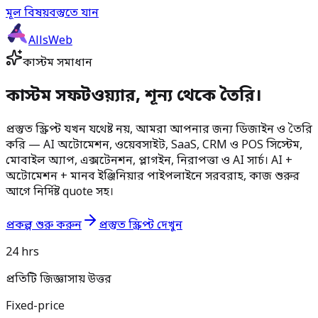
মূল বিষয়বস্তুতে যান
AllsWeb
কাস্টম সমাধান
কাস্টম সফটওয়্যার, শূন্য থেকে তৈরি।
প্রস্তুত স্ক্রিপ্ট যখন যথেষ্ট নয়, আমরা আপনার জন্য ডিজাইন ও তৈরি
করি — AI অটোমেশন, ওয়েবসাইট, SaaS, CRM ও POS সিস্টেম,
মোবাইল অ্যাপ, এক্সটেনশন, প্লাগইন, নিরাপত্তা ও AI সার্চ। AI +
অটোমেশন + মানব ইঞ্জিনিয়ার পাইপলাইনে সরবরাহ, কাজ শুরুর
আগে নির্দিষ্ট quote সহ।
প্রকল্প শুরু করুন
প্রস্তুত স্ক্রিপ্ট দেখুন
24 hrs
প্রতিটি জিজ্ঞাসায় উত্তর
Fixed-price