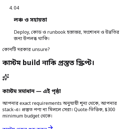
0
4
লঞ্চ ও সহায়তা
Deploy, কোড ও runbook হস্তান্তর, সংশোধন ও উন্নতির
জন্য উপলব্ধ থাকি।
কোনটি দরকার unsure?
কাস্টম build নাকি প্রস্তুত স্ক্রিপ্ট।
কাস্টম সমাধান — এই পৃষ্ঠা
আপনার exact requirements অনুযায়ী শূন্য থেকে, আপনার
stack-এ। প্রস্তুত পণ্য না মিললে সেরা। Quote-ভিত্তিক, $300
minimum budget থেকে।