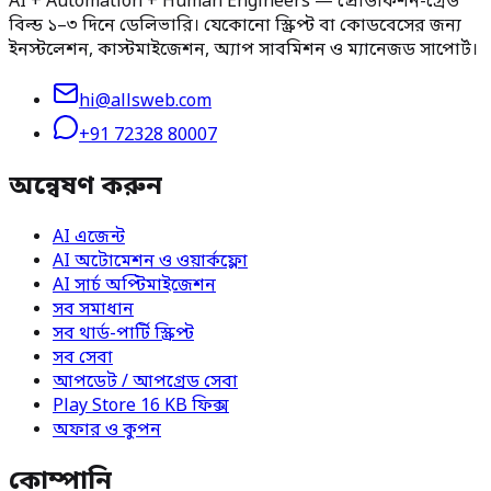
AI + Automation + Human Engineers — প্রোডাকশন-গ্রেড
বিল্ড ১–৩ দিনে ডেলিভারি। যেকোনো স্ক্রিপ্ট বা কোডবেসের জন্য
ইনস্টলেশন, কাস্টমাইজেশন, অ্যাপ সাবমিশন ও ম্যানেজড সাপোর্ট।
hi@allsweb.com
+91 72328 80007
অন্বেষণ করুন
AI এজেন্ট
AI অটোমেশন ও ওয়ার্কফ্লো
AI সার্চ অপ্টিমাইজেশন
সব সমাধান
সব থার্ড-পার্টি স্ক্রিপ্ট
সব সেবা
আপডেট / আপগ্রেড সেবা
Play Store 16 KB ফিক্স
অফার ও কুপন
কোম্পানি