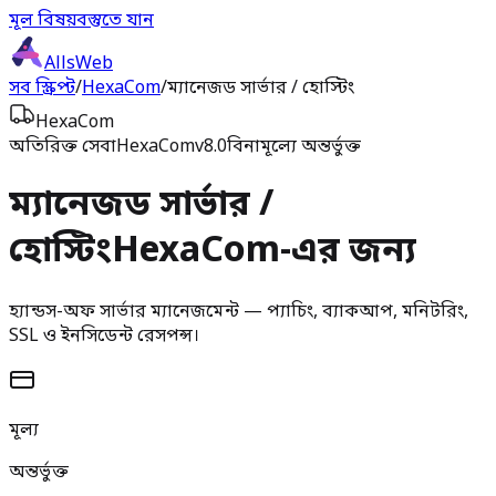
মূল বিষয়বস্তুতে যান
AllsWeb
সব স্ক্রিপ্ট
/
HexaCom
/
ম্যানেজড সার্ভার / হোস্টিং
HexaCom
অতিরিক্ত সেবা
HexaCom
v8.0
বিনামূল্যে অন্তর্ভুক্ত
ম্যানেজড সার্ভার /
হোস্টিং
HexaCom-এর জন্য
হ্যান্ডস-অফ সার্ভার ম্যানেজমেন্ট — প্যাচিং, ব্যাকআপ, মনিটরিং,
SSL ও ইনসিডেন্ট রেসপন্স।
মূল্য
অন্তর্ভুক্ত