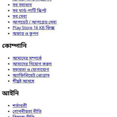
সব সমাধান
সব থার্ড-পার্টি স্ক্রিপ্ট
সব সেবা
আপডেট / আপগ্রেড সেবা
Play Store 16 KB ফিক্স
অফার ও কুপন
কোম্পানি
আমাদের সম্পর্কে
আমাদের নিয়োগ করুন
সহায়তা ও যোগাযোগ
অ্যাফিলিয়েট প্রোগ্রাম
শীঘ্রই আসছে
আইনি
শর্তাবলী
গোপনীয়তা নীতি