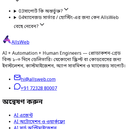
03
সাপোর্ট কি অন্তর্ভুক্ত?
04
ম্যানেজড সার্ভার / হোস্টিং-এর জন্য কেন AllsWeb
বেছে নেবেন?
AllsWeb
AI + Automation + Human Engineers — প্রোডাকশন-গ্রেড
বিল্ড ১–৩ দিনে ডেলিভারি। যেকোনো স্ক্রিপ্ট বা কোডবেসের জন্য
ইনস্টলেশন, কাস্টমাইজেশন, অ্যাপ সাবমিশন ও ম্যানেজড সাপোর্ট।
hi@allsweb.com
+91 72328 80007
অন্বেষণ করুন
AI এজেন্ট
AI অটোমেশন ও ওয়ার্কফ্লো
AI সার্চ অপ্টিমাইজেশন