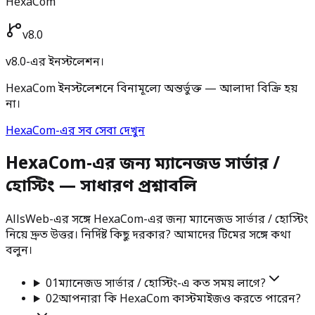
HexaCom
v8.0
v8.0-এর ইনস্টলেশন।
HexaCom ইনস্টলেশনে বিনামূল্যে অন্তর্ভুক্ত — আলাদা বিক্রি হয়
না।
HexaCom-এর সব সেবা দেখুন
HexaCom-এর জন্য ম্যানেজড সার্ভার /
হোস্টিং — সাধারণ প্রশ্নাবলি
AllsWeb-এর সঙ্গে HexaCom-এর জন্য ম্যানেজড সার্ভার / হোস্টিং
নিয়ে দ্রুত উত্তর। নির্দিষ্ট কিছু দরকার? আমাদের টিমের সঙ্গে কথা
বলুন।
01
ম্যানেজড সার্ভার / হোস্টিং-এ কত সময় লাগে?
02
আপনারা কি HexaCom কাস্টমাইজও করতে পারেন?