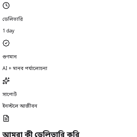
ডেলিভারি
1 day
গুণমান
AI + মানব পর্যালোচনা
সাপোর্ট
ইনস্টলে আজীবন
আমরা কী ডেলিভারি করি