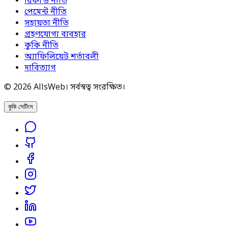
রিফান্ড নীতি
পেমেন্ট নীতি
সহায়তা নীতি
গ্রহণযোগ্য ব্যবহার
কুকি নীতি
অ্যাফিলিয়েট শর্তাবলী
দাবিত্যাগ
© 2026 AllsWeb। সর্বস্বত্ব সংরক্ষিত।
কুকি সেটিংস