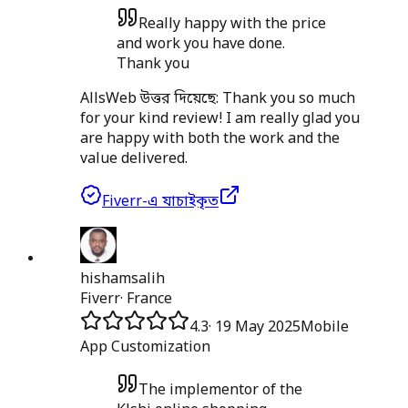
Really happy with the price
and work you have done.
Thank you
AllsWeb উত্তর দিয়েছে:
Thank you so much
for your kind review! I am really glad you
are happy with both the work and the
value delivered.
Fiverr-এ যাচাইকৃত
hishamsalih
Fiverr
·
France
4.3
·
19 May 2025
Mobile
App Customization
The implementor of the