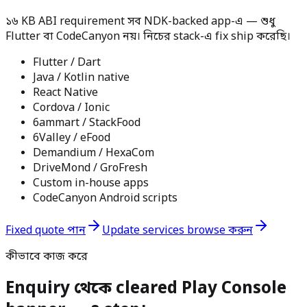
১৬ KB ABI requirement সব NDK-backed app-এ — শুধু
Flutter বা CodeCanyon নয়। নিচের stack-এ fix ship করেছি।
Flutter / Dart
Java / Kotlin native
React Native
Cordova / Ionic
6ammart / StackFood
6Valley / eFood
Demandium / HexaCom
DriveMond / GroFresh
Custom in-house apps
CodeCanyon Android scripts
Fixed quote পান
Update services browse করুন
কীভাবে কাজ করে
Enquiry থেকে cleared Play Console