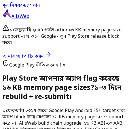
মূল বিষয়বস্তুতে যান
AllsWeb
১ ফেব্রুয়ারি ২০২৭ পর্যন্ত action
১৬ KB memory page size
support না থাকলে Google নতুন Play Store release block
করে।
আমার অ্যাপ fix করুন
Google Play নীতি লঙ্ঘন fix
Play Store আপনার অ্যাপ flag করেছে
১৬ KB memory page sizes?
১–৩ দিনে
rebuild + re-submit।
১ ফেব্রুয়ারি ২০২৭ থেকে Google Play Android 15+ target করা
অ্যাপ block করে যেগুলো ১৬ KB memory page size support
করে না। AllsWeb build chain upgrade, ১৬ KB ABI-তে AAB