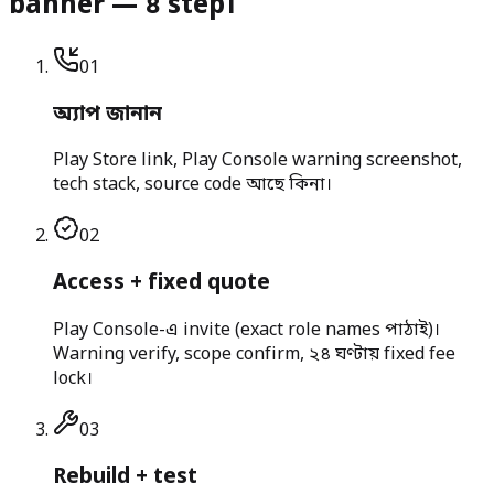
banner — ৪ step।
0
1
অ্যাপ জানান
Play Store link, Play Console warning screenshot,
tech stack, source code আছে কিনা।
0
2
Access + fixed quote
Play Console-এ invite (exact role names পাঠাই)।
Warning verify, scope confirm, ২৪ ঘণ্টায় fixed fee
lock।
0
3
Rebuild + test