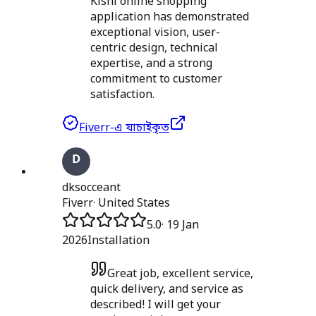
Klshi online shopping
application has demonstrated
exceptional vision, user-
centric design, technical
expertise, and a strong
commitment to customer
satisfaction.
Fiverr-এ যাচাইকৃত
dksocceant
Fiverr
·
United States
5.0
·
19 Jan
2026
Installation
Great job, excellent service,
quick delivery, and service as
described! I will get your