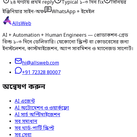
২৪ ঘণ্টায় প্রথম reply
Typical ১–৩ দিন fix
সিনিয়র
ইঞ্জিনিয়ার সাইন-অফ
WhatsApp + ইমেইল
AllsWeb
AI + Automation + Human Engineers — প্রোডাকশন-গ্রেড
বিল্ড ১–৩ দিনে ডেলিভারি। যেকোনো স্ক্রিপ্ট বা কোডবেসের জন্য
ইনস্টলেশন, কাস্টমাইজেশন, অ্যাপ সাবমিশন ও ম্যানেজড সাপোর্ট।
hi@allsweb.com
+91 72328 80007
অন্বেষণ করুন
AI এজেন্ট
AI অটোমেশন ও ওয়ার্কফ্লো
AI সার্চ অপ্টিমাইজেশন
সব সমাধান
সব থার্ড-পার্টি স্ক্রিপ্ট
সব সেবা