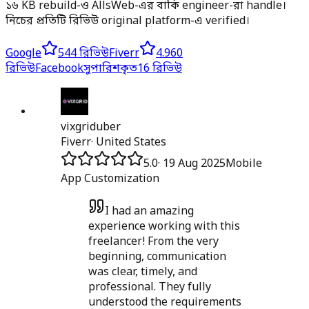
১৬ KB rebuild-ও AllsWeb-এর বাকি engineer-রা handle।
নিচের প্রতিটি রিভিউ original platform-এ verified।
Google
5
44 রিভিউ
Fiverr
4.9
60
রিভিউ
Facebook
সুপারিশকৃত
16 রিভিউ
vixgriduber
Fiverr
·
United States
5.0
·
19 Aug 2025
Mobile
App Customization
I had an amazing
experience working with this
freelancer! From the very
beginning, communication
was clear, timely, and
professional. They fully
understood the requirements