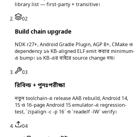
library list — first-party + transitive।
0
2
Build chain upgrade
NDK r27+, Android Gradle Plugin, AGP 8+, CMake ও
dependency ১৬ KB-aligned ELF emit করার minimum-
এ bump। ১৬ KB-এর বাইরে source change নয়।
0
3
রিবিল্ড + পুনঃপরীক্ষা
নতুন toolchain-এ release AAB rebuild, Android 14,
15 ও 16-page Android 15 emulator-এ regression-
test, `zipalign -c -p 16` ও `readelf -lW` verify।
0
4