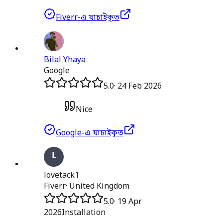
Fiverr-এ যাচাইকৃত
Bilal Yhaya
Google
5.0
·
24 Feb 2026
Nice
Google-এ যাচাইকৃত
lovetack1
Fiverr
·
United Kingdom
5.0
·
19 Apr
2026
Installation