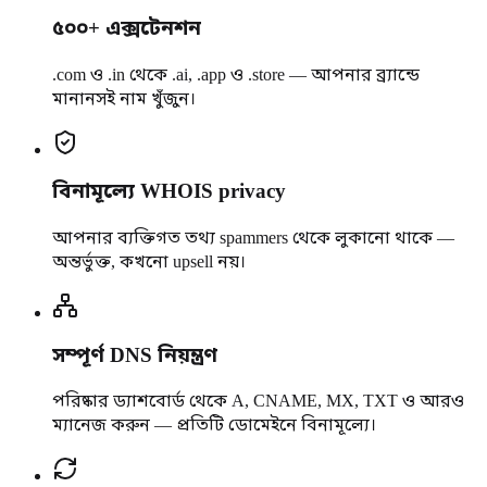
৫০০+ এক্সটেনশন
.com ও .in থেকে .ai, .app ও .store — আপনার ব্র্যান্ডে
মানানসই নাম খুঁজুন।
বিনামূল্যে WHOIS privacy
আপনার ব্যক্তিগত তথ্য spammers থেকে লুকানো থাকে —
অন্তর্ভুক্ত, কখনো upsell নয়।
সম্পূর্ণ DNS নিয়ন্ত্রণ
পরিষ্কার ড্যাশবোর্ড থেকে A, CNAME, MX, TXT ও আরও
ম্যানেজ করুন — প্রতিটি ডোমেইনে বিনামূল্যে।