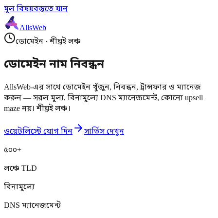
মূল বিষয়বস্তুতে যান
AllsWeb
ডোমেইন
·
শীঘ্রই লঞ্চ
ডোমেইন নাম নিবন্ধন
AllsWeb-এর সাথে ডোমেইন খুঁজুন, নিবন্ধন, ট্রান্সফার ও ম্যানেজ
করুন — সরল মূল্য, বিনামূল্যে DNS ম্যানেজমেন্ট, কোনো upsell
maze নয়। শীঘ্রই লঞ্চ।
ওয়েটলিস্টে যোগ দিন
সার্ভিস দেখুন
৫০০+
লঞ্চে TLD
বিনামূল্যে
DNS ম্যানেজমেন্ট