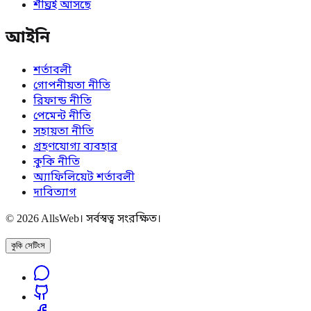
শীঘ্রই আসছে
আইনি
শর্তাবলী
গোপনীয়তা নীতি
রিফান্ড নীতি
পেমেন্ট নীতি
সহায়তা নীতি
গ্রহণযোগ্য ব্যবহার
কুকি নীতি
অ্যাফিলিয়েট শর্তাবলী
দাবিত্যাগ
© 2026 AllsWeb। সর্বস্বত্ব সংরক্ষিত।
কুকি সেটিংস