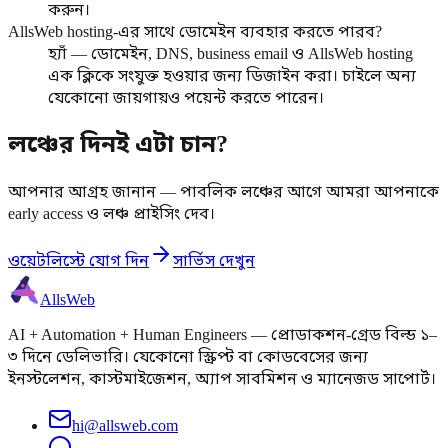
করুন।
AllsWeb hosting-এর সাথে ডোমেইন ব্যবহার করতে পারব?
হ্যাঁ — ডোমেইন, DNS, business email ও AllsWeb hosting
এক ক্লিকে সংযুক্ত হওয়ার জন্য ডিজাইন করা। চাইলে অন্য
যেকোনো জায়গায়ও পয়েন্ট করতে পারেন।
লঞ্চের দিনই এটা চান?
আপনার আগ্রহ জানান — পাবলিক লঞ্চের আগে আমরা আপনাকে
early access ও লঞ্চ প্রাইসিং দেব।
ওয়েটলিস্টে যোগ দিন
সার্ভিস দেখুন
AllsWeb
AI + Automation + Human Engineers — প্রোডাকশন-গ্রেড বিল্ড ১–
৩ দিনে ডেলিভারি। যেকোনো স্ক্রিপ্ট বা কোডবেসের জন্য
ইনস্টলেশন, কাস্টমাইজেশন, অ্যাপ সাবমিশন ও ম্যানেজড সাপোর্ট।
hi@allsweb.com