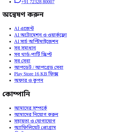
+91 72328 80007
অন্বেষণ করুন
AI এজেন্ট
AI অটোমেশন ও ওয়ার্কফ্লো
AI সার্চ অপ্টিমাইজেশন
সব সমাধান
সব থার্ড-পার্টি স্ক্রিপ্ট
সব সেবা
আপডেট / আপগ্রেড সেবা
Play Store 16 KB ফিক্স
অফার ও কুপন
কোম্পানি
আমাদের সম্পর্কে
আমাদের নিয়োগ করুন
সহায়তা ও যোগাযোগ
অ্যাফিলিয়েট প্রোগ্রাম