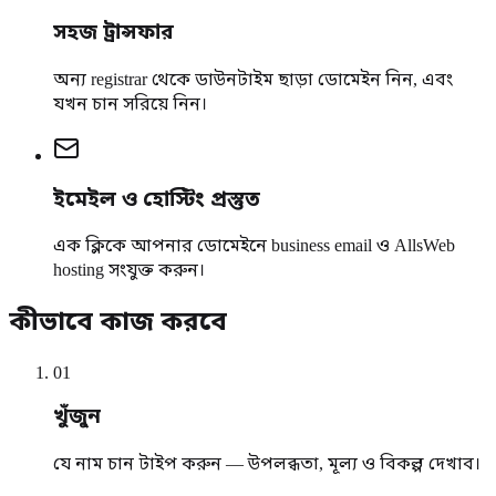
সহজ ট্রান্সফার
অন্য registrar থেকে ডাউনটাইম ছাড়া ডোমেইন নিন, এবং
যখন চান সরিয়ে নিন।
ইমেইল ও হোস্টিং প্রস্তুত
এক ক্লিকে আপনার ডোমেইনে business email ও AllsWeb
hosting সংযুক্ত করুন।
কীভাবে কাজ করবে
0
1
খুঁজুন
যে নাম চান টাইপ করুন — উপলব্ধতা, মূল্য ও বিকল্প দেখাব।