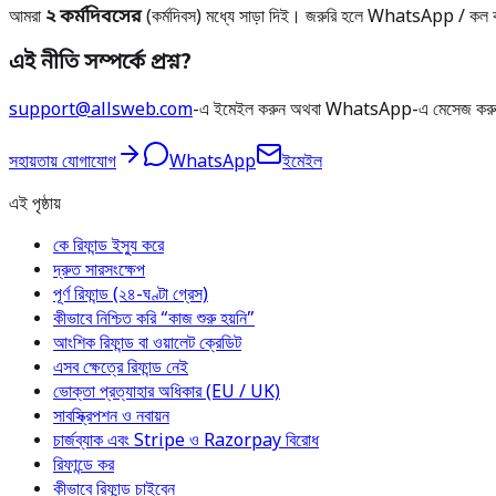
আমরা
২ কর্মদিবসের
(কর্মদিবস) মধ্যে সাড়া দিই। জরুরি হলে WhatsApp / কল
এই নীতি সম্পর্কে প্রশ্ন?
support@allsweb.com
-এ ইমেইল করুন অথবা WhatsApp-এ মেসেজ করুন —
সহায়তায় যোগাযোগ
WhatsApp
ইমেইল
এই পৃষ্ঠায়
কে রিফান্ড ইস্যু করে
দ্রুত সারসংক্ষেপ
পূর্ণ রিফান্ড (২৪-ঘণ্টা গ্রেস)
কীভাবে নিশ্চিত করি “কাজ শুরু হয়নি”
আংশিক রিফান্ড বা ওয়ালেট ক্রেডিট
এসব ক্ষেত্রে রিফান্ড নেই
ভোক্তা প্রত্যাহার অধিকার (EU / UK)
সাবস্ক্রিপশন ও নবায়ন
চার্জব্যাক এবং Stripe ও Razorpay বিরোধ
রিফান্ডে কর
কীভাবে রিফান্ড চাইবেন