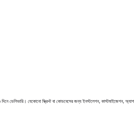
ভারি। যেকোনো স্ক্রিপ্ট বা কোডবেসের জন্য ইনস্টলেশন, কাস্টমাইজেশন, অ্যাপ স