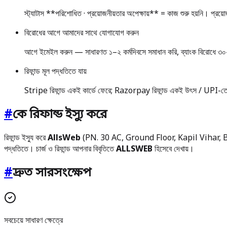
স্ট্যাটাস **পরিশোধিত · প্রয়োজনীয়তার অপেক্ষায়** = কাজ শুরু হয়নি। প্রয
বিরোধের আগে আমাদের সাথে যোগাযোগ করুন
আগে ইমেইল করুন — সাধারণত ১–২ কর্মদিবসে সমাধান করি, ব্যাংক বিরোধে ৩০
রিফান্ড মূল পদ্ধতিতে যায়
Stripe রিফান্ড একই কার্ডে ফেরে; Razorpay রিফান্ড একই উৎস / UPI-তে
#
কে রিফান্ড ইস্যু করে
রিফান্ড ইস্যু করে
AllsWeb
(PN. 30 AC, Ground Floor, Kapil Vihar,
পদ্ধতিতে। চার্জ ও রিফান্ড আপনার বিবৃতিতে
ALLSWEB
হিসেবে দেখায়।
#
দ্রুত সারসংক্ষেপ
সবচেয়ে সাধারণ ক্ষেত্রে