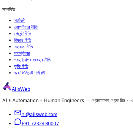
সম্পর্কিত
শর্তাবলী
গোপনীয়তা নীতি
পেমেন্ট নীতি
রিফান্ড নীতি
সহায়তা নীতি
দায়স্বীকার
গ্রহণযোগ্য ব্যবহার নীতি
কুকি নীতি
অ্যাফিলিয়েট শর্তাবলী
AllsWeb
AI + Automation + Human Engineers — প্রোডাকশন-গ্রেড বিল্ড ১–৩ দিনে ডেলি
hi@allsweb.com
+91 72328 80007