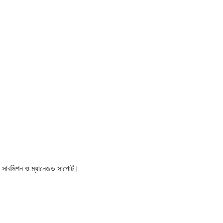
াবমিশন ও ম্যানেজড সাপোর্ট।