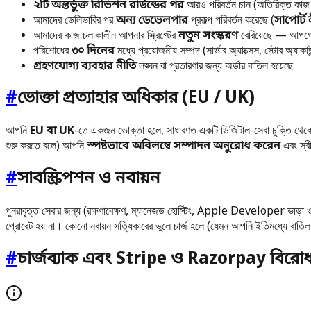
২টি অন্তর্ভুক্ত রিভিশন রাউন্ডের পর
আরও পরিবর্তন চান (অতিরিক্ত কাজ 
আমাদের ডেলিভারির পর
অন্য ডেভেলপার
প্রকল্প পরিবর্তন করেছে (
সাপোর্ট 
আমাদের কাজ চলাকালীন আপনার স্ক্রিপ্টের
নতুন সংস্করণ
বেরিয়েছে — আপগ
পরিশোধের
৩০ দিনের
মধ্যে প্রয়োজনীয় সম্পদ (সার্ভার অ্যাক্সেস, স্টোর অ্যাকাউন্ট
গ্রহণযোগ্য ব্যবহার নীতি
লঙ্ঘন বা প্রতারণার জন্য অর্ডার বাতিল হয়েছে
#
ভোক্তা প্রত্যাহার অধিকার (EU / UK)
আপনি
EU বা UK
-তে একজন ভোক্তা হলে, সাধারণত একটি ডিজিটাল-সেবা চুক্তি থে
শুরু করতে বলে) আপনি
স্পষ্টভাবে অবিলম্বে সম্পাদন অনুরোধ করেন
এবং স্বী
#
সাবস্ক্রিপশন ও নবায়ন
পুনরাবৃত্ত সেবার জন্য (রক্ষণাবেক্ষণ, ম্যানেজড হোস্টিং, Apple Developer ভাড়া ও অ
প্রোরেট হয় না। কোনো নবায়ন সত্যিকারের ভুলে চার্জ হলে (যেমন আপনি ইতিমধ্যে বাতি
#
চার্জব্যাক এবং Stripe ও Razorpay বিরো