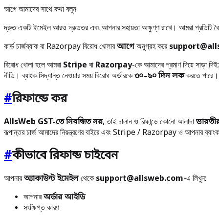
আগে আমাদের সাথে কথা বলুন
দ্রুত একটি ইমেইল আরও দ্রুততর এবং আপনার সহায়তা অক্ষুণ্ণ রাখে। আমরা প্রতিটি বৈধ
কার্ড চার্জব্যাক বা Razorpay বিরোধ খোলার
আগে
অনুগ্রহ করে
support@al
বিরোধ খোলা হলে আমরা
Stripe
বা
Razorpay
-কে আমাদের প্রমাণ দিয়ে সাড়া দিই
নীতি। ব্যাংক সিদ্ধান্ত নেওয়ার সময় বিরোধ অর্ডারকে
৩০–৯০ দিন লক
করতে পারে। 
#
রিফান্ডে কর
AllsWeb GST-তে নিবন্ধিত নয়
, তাই চালান ও রিফান্ডে কোনো আলাদা
ভারতীয
রূপান্তর চার্জ আমাদের নিয়ন্ত্রণের বাইরে এবং Stripe / Razorpay ও আপনার ব্যাংক দ
#
কীভাবে রিফান্ড চাইবেন
আপনার
অ্যাকাউন্ট ইমেইল
থেকে
support@allsweb.com
-এ লিখুন:
আপনার
অর্ডার আইডি
সংক্ষিপ্ত কারণ