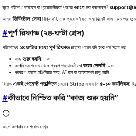
ভুলে পরিশোধ করেছেন বা প্রয়োজনীয়তা পূরণের
আগে
মত বদলেছেন?
support@a
আমরা
ডিজিটাল সেবা
বিক্রি করি, এবং প্রয়োজনীয়তা জমা দিলেই কাজ দ্রুত শুরু হ
#
পূর্ণ রিফান্ড (২৪-ঘণ্টা গ্রেস)
পরিশোধের
২৪ ঘণ্টার মধ্যে পূর্ণ রিফান্ড
চাইতে পারেন যদি
সব
শর্ত সত্য হয়:
কাজ
শুরু হয়নি
, এবং
আপনি ড্যাশবোর্ড থেকে প্রকল্প প্রয়োজনীয়তা
জমা দেননি
, এবং
প্রকল্পে কোনো ইঞ্জিনিয়ার সময়, AI রান বা অটোমেশন চালু হয়নি।
রিফান্ড
একই পেমেন্ট পদ্ধতিতে
ফেরে। Stripe সাধারণত
৫–১০ কর্মদিবস
; 
#
কীভাবে নিশ্চিত করি “কাজ শুরু হয়নি”
আগে আপনার ড্যাশবোর্ড দেখুন