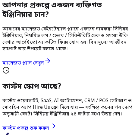
আপনার প্রকল্পে একজন ব্যক্তিগত
ইঞ্জিনিয়ার চান?
আমাদের ম্যানেজড মেইনটেন্যান্স প্ল্যানে একজন নামকরা সিনিয়র
ইঞ্জিনিয়ার, নিয়মিত লগ / হেলথ / সিকিউরিটি চেক ও সমস্যা উঁকি
দেখার আগেই প্রোঅ্যাকটিভ ফিক্স যোগ হয়। বিনামূল্যে আজীবন
সাপোর্ট তার উপরেই চলতে থাকে।
ম্যানেজড প্ল্যান দেখুন
কাস্টম স্কোপ আছে?
কাস্টম ওয়েবসাইট, SaaS, AI অটোমেশন, CRM / POS সেটআপ ও
মোবাইল অ্যাপ Hire Us ফ্লো দিয়ে যায় — সংক্ষিপ্ত কলের পর স্কোপ
অনুযায়ী কোট। সিনিয়র ইঞ্জিনিয়ার ২৪ ঘণ্টার মধ্যে উত্তর দেন।
কাস্টম প্রকল্প শুরু করুন