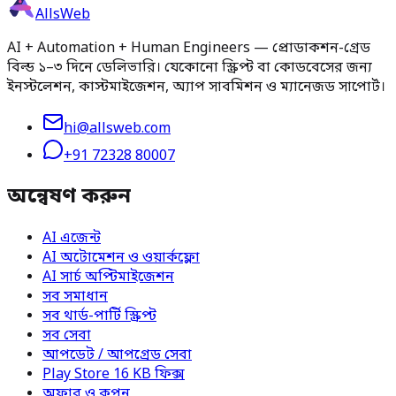
AllsWeb
AI + Automation + Human Engineers — প্রোডাকশন-গ্রেড
বিল্ড ১–৩ দিনে ডেলিভারি। যেকোনো স্ক্রিপ্ট বা কোডবেসের জন্য
ইনস্টলেশন, কাস্টমাইজেশন, অ্যাপ সাবমিশন ও ম্যানেজড সাপোর্ট।
hi@allsweb.com
+91 72328 80007
অন্বেষণ করুন
AI এজেন্ট
AI অটোমেশন ও ওয়ার্কফ্লো
AI সার্চ অপ্টিমাইজেশন
সব সমাধান
সব থার্ড-পার্টি স্ক্রিপ্ট
সব সেবা
আপডেট / আপগ্রেড সেবা
Play Store 16 KB ফিক্স
অফার ও কুপন