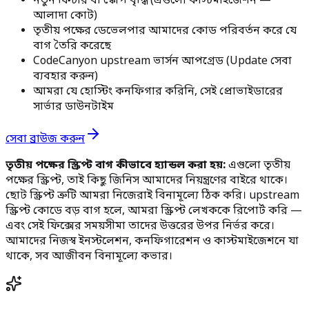
নতুন ফিচার বা স্কোপ বৃদ্ধি (এগুলো কাস্টমাইজেশন —
আলাদা কোট)
তৃতীয় পক্ষের ডেভেলপার আমাদের কোড পরিবর্তন করে যে
বাগ তৈরি করেছে
CodeCanyon upstream ভার্সন আপগ্রেড (Update সেবা
ব্যবহার করুন)
আমরা যে হোস্টিং কনফিগার করিনি, সেই প্রোভাইডারের
সার্ভার ডাউনটাইম
সেবা ব্রাউজ করুন
তৃতীয় পক্ষের স্ক্রিপ্ট বাগ কীভাবে হ্যান্ডল করা হয়:
এগুলো তৃতীয়
পক্ষের স্ক্রিপ্ট, তাই কিছু জিনিস আমাদের নিয়ন্ত্রণের বাইরে থাকে।
ছোট স্ক্রিপ্ট ত্রুটি আমরা নিজেরাই বিনামূল্যে ঠিক করি। upstream
স্ক্রিপ্ট কোডে বড় বাগ হলে, আমরা স্ক্রিপ্ট লেখককে রিপোর্ট করি —
এবং সেই ফিক্সের সময়সীমা তাদের উত্তরের উপর নির্ভর করে।
আমাদের নিজস্ব ইনস্টলেশন, কনফিগারেশন ও কাস্টমাইজেশনে যা
থাকে, সব আজীবন বিনামূল্যে কভার।