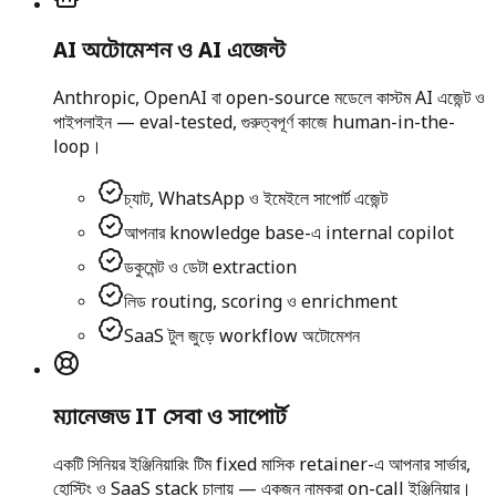
AI অটোমেশন ও AI এজেন্ট
Anthropic, OpenAI বা open-source মডেলে কাস্টম AI এজেন্ট ও
পাইপলাইন — eval-tested, গুরুত্বপূর্ণ কাজে human-in-the-
loop।
চ্যাট, WhatsApp ও ইমেইলে সাপোর্ট এজেন্ট
আপনার knowledge base-এ internal copilot
ডকুমেন্ট ও ডেটা extraction
লিড routing, scoring ও enrichment
SaaS টুল জুড়ে workflow অটোমেশন
ম্যানেজড IT সেবা ও সাপোর্ট
একটি সিনিয়র ইঞ্জিনিয়ারিং টিম fixed মাসিক retainer-এ আপনার সার্ভার,
হোস্টিং ও SaaS stack চালায় — একজন নামকরা on-call ইঞ্জিনিয়ার।