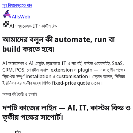
মূল বিষয়বস্তুতে যান
AllsWeb
AI · ম্যানেজড IT · কাস্টম বিল্ড
আমাদের বলুন কী automate, run বা
build করতে হবে।
AI অটোমেশন ও AI এজেন্ট, ম্যানেজড IT ও সাপোর্ট, কাস্টম ওয়েবসাইট, SaaS,
CRM, POS, মোবাইল অ্যাপ, extension ও plugin — এবং তৃতীয় পক্ষের
স্ক্রিপ্টের সম্পূর্ণ installation ও customisation। স্কোপ জানান, সিনিয়র
ইঞ্জিনিয়ার ২৪ ঘণ্টার মধ্যে লিখিত fixed-price quote দেবেন।
আমরা কী তৈরি ও চালাই
দশটি কাজের লাইন — AI, IT, কাস্টম বিল্ড ও
তৃতীয় পক্ষের সাপোর্ট।