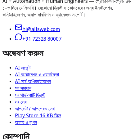
AI + Automation + Human Engineers — প্রোডাকশন-গ্রেড বিল্ড
১–৩ দিনে ডেলিভারি। যেকোনো স্ক্রিপ্ট বা কোডবেসের জন্য ইনস্টলেশন,
কাস্টমাইজেশন, অ্যাপ সাবমিশন ও ম্যানেজড সাপোর্ট।
hi@allsweb.com
+91 72328 80007
অন্বেষণ করুন
AI এজেন্ট
AI অটোমেশন ও ওয়ার্কফ্লো
AI সার্চ অপ্টিমাইজেশন
সব সমাধান
সব থার্ড-পার্টি স্ক্রিপ্ট
সব সেবা
আপডেট / আপগ্রেড সেবা
Play Store 16 KB ফিক্স
অফার ও কুপন
কোম্পানি