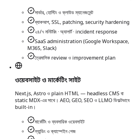
সার্ভার, হোস্টিং ও ক্লাউড ম্যানেজমেন্ট
ব্যাকআপ, SSL, patching, security hardening
২৪/৭ মনিটরিং · অ্যালার্ট · incident response
SaaS administration (Google Workspace,
M365, Slack)
ত্রৈমাসিক review ও improvement plan
ওয়েবসাইট ও মার্কেটিং সাইট
Next.js, Astro ও plain HTML — headless CMS বা
static MDX-এর সাথে। AEO, GEO, SEO ও LLMO ডিফল্টভাবে
built-in।
মার্কেটিং ও ব্যবসায়িক ওয়েবসাইট
ল্যান্ডিং ও ক্যাম্পেইন পেজ