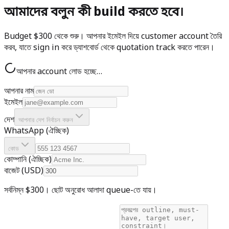
আমাদের বলুন কী build করতে হবে।
Budget $300 থেকে শুরু। আপনার ইমেইল দিয়ে customer account তৈরি
করব, যাতে sign in করে ড্যাশবোর্ড থেকে quotation track করতে পারেন।
আপনার account লোড হচ্ছে…
আপনার নাম
ইমেইল
দেশ
আপনার দেশ নির্বাচন করুন
WhatsApp (ঐচ্ছিক)
কোড
কোম্পানি (ঐচ্ছিক)
বাজেট (USD)
সর্বনিম্ন $300। ছোট অনুরোধ আলাদা queue-তে যায়।