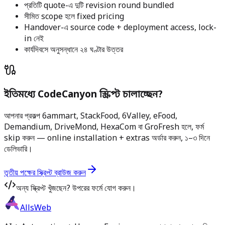
প্রতিটি quote-এ দুটি revision round bundled
সীমিত scope হলে fixed pricing
Handover-এ source code + deployment access, lock-
in নেই
কার্যদিবসে অনুসন্ধানে ২৪ ঘণ্টার উত্তর
ইতিমধ্যে CodeCanyon স্ক্রিপ্ট চালাচ্ছেন?
আপনার প্রকল্প 6ammart, StackFood, 6Valley, eFood,
Demandium, DriveMond, HexaCom বা GroFresh হলে, ফর্ম
skip করুন — online installation + extras অর্ডার করুন, ১–৩ দিনে
ডেলিভারি।
তৃতীয় পক্ষের স্ক্রিপ্ট ব্রাউজ করুন
অন্য স্ক্রিপ্ট খুঁজছেন? উপরের ফর্মে যোগ করুন।
AllsWeb