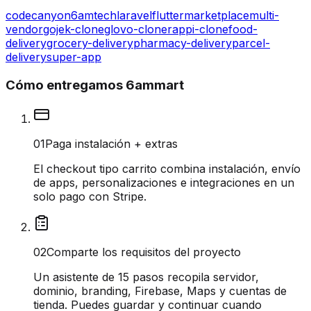
codecanyon
6amtech
laravel
flutter
marketplace
multi-
vendor
gojek-clone
glovo-clone
rappi-clone
food-
delivery
grocery-delivery
pharmacy-delivery
parcel-
delivery
super-app
Cómo entregamos 6ammart
0
1
Paga instalación + extras
El checkout tipo carrito combina instalación, envío
de apps, personalizaciones e integraciones en un
solo pago con Stripe.
0
2
Comparte los requisitos del proyecto
Un asistente de 15 pasos recopila servidor,
dominio, branding, Firebase, Maps y cuentas de
tienda. Puedes guardar y continuar cuando