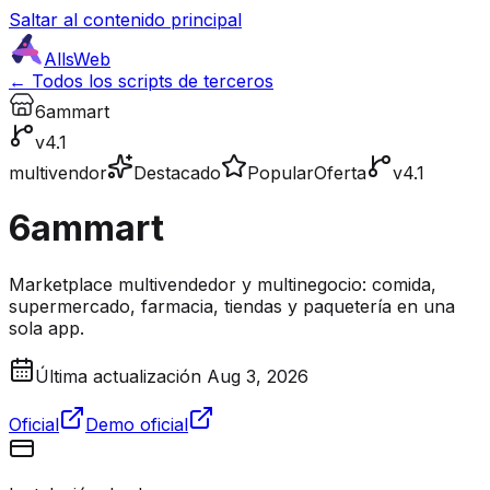
Saltar al contenido principal
AllsWeb
← Todos los scripts de terceros
6ammart
v4.1
multivendor
Destacado
Popular
Oferta
v4.1
6ammart
Marketplace multivendedor y multinegocio: comida,
supermercado, farmacia, tiendas y paquetería en una
sola app.
Última actualización Aug 3, 2026
Oficial
Demo oficial