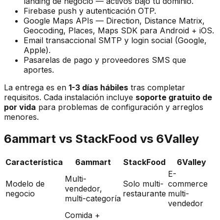
landing de negocio — activos bajo tu dominio.
Firebase push y autenticación OTP.
Google Maps APIs — Direction, Distance Matrix,
Geocoding, Places, Maps SDK para Android + iOS.
Email transaccional SMTP y login social (Google,
Apple).
Pasarelas de pago y proveedores SMS que
aportes.
La entrega es en
1-3 días hábiles
tras completar
requisitos. Cada instalación incluye
soporte gratuito de
por vida
para problemas de configuración y arreglos
menores.
6ammart vs StackFood vs 6Valley
Característica
6ammart
StackFood
6Valley
E-
Multi-
Modelo de
Solo multi-
commerce
vendedor,
negocio
restaurante
multi-
multi-categoría
vendedor
Comida +