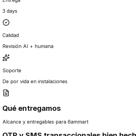
3 days
Calidad
Revisión AI + humana
Soporte
De por vida en instalaciones
Qué entregamos
Alcance y entregables para 6ammart
OTP y SMS transaccionales bien hec