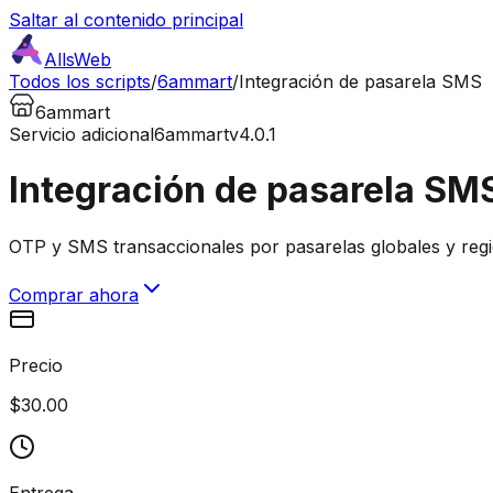
Saltar al contenido principal
AllsWeb
Todos los scripts
/
6ammart
/
Integración de pasarela SMS
6ammart
Servicio adicional
6ammart
v4.0.1
Integración de pasarela SM
OTP y SMS transaccionales por pasarelas globales y regi
Comprar ahora
Precio
$30.00
Entrega