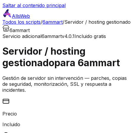
Saltar al contenido principal
AllsWeb
Todos los scripts
/
6ammart
/
Servidor / hosting gestionado
6ammart
Servicio adicional
6ammart
v4.0.1
Incluido gratis
Servidor / hosting
gestionado
para 6ammart
Gestión de servidor sin intervención — parches, copias
de seguridad, monitorización, SSL y respuesta a
incidentes.
Precio
Incluido