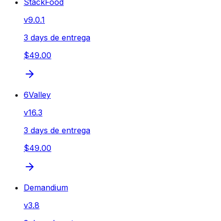
StackFood
v
9.0.1
3 days de entrega
$49.00
6Valley
v
16.3
3 days de entrega
$49.00
Demandium
v
3.8