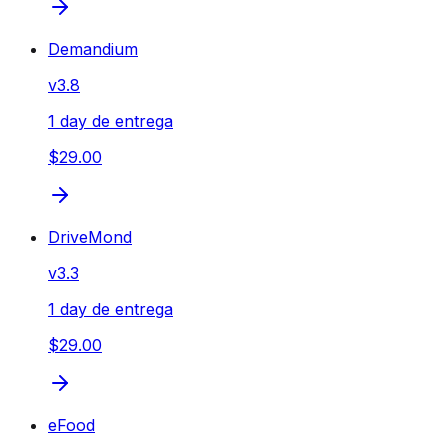
Demandium
v
3.8
1 day de entrega
$29.00
DriveMond
v
3.3
1 day de entrega
$29.00
eFood