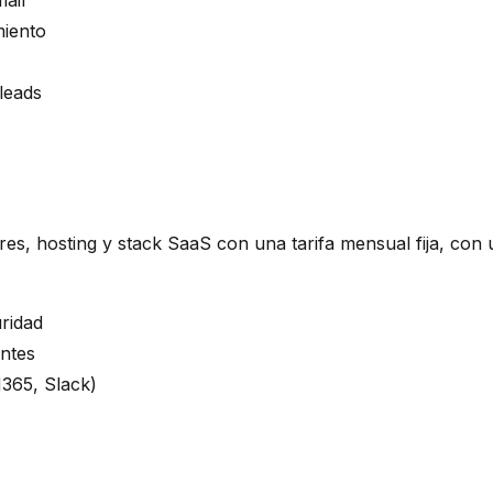
ail
miento
leads
es, hosting y stack SaaS con una tarifa mensual fija, con 
ridad
entes
365, Slack)