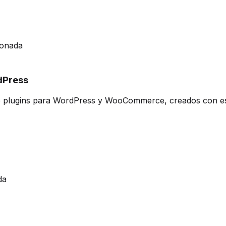
ionada
dPress
 plugins para WordPress y WooCommerce, creados con está
da