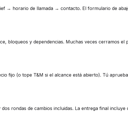
ief → horario de llamada → contacto. El formulario de aba
ce, bloqueos y dependencias. Muchas veces cerramos el p
o fijo (o tope T&M si el alcance está abierto). Tú aprueb
 dos rondas de cambios incluidas. La entrega final incluy