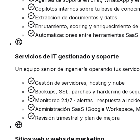
Agentes de soporte en chat, WhatsApp y em
Copilotos internos sobre tu base de conoci
Extracción de documentos y datos
Enrutamiento, scoring y enriquecimiento de 
Automatizaciones entre herramientas SaaS
Servicios de IT gestionado y soporte
Un equipo senior de ingeniería operando tus servidor
Gestión de servidores, hosting y nube
Backups, SSL, parches y hardening de segu
Monitoreo 24/7 · alertas · respuesta a incid
Administración SaaS (Google Workspace, M
Revisión trimestral y plan de mejora
Sitios web y webs de marketing