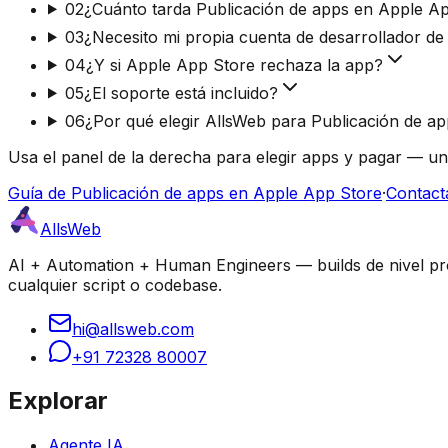
02
¿Cuánto tarda Publicación de apps en Apple A
03
¿Necesito mi propia cuenta de desarrollador d
04
¿Y si Apple App Store rechaza la app?
05
¿El soporte está incluido?
06
¿Por qué elegir AllsWeb para Publicación de a
Usa el panel de la derecha para elegir apps y pagar — un
Guía de Publicación de apps en Apple App Store
·
Contact
AllsWeb
AI + Automation + Human Engineers — builds de nivel prod
cualquier script o codebase.
hi@allsweb.com
+91 72328 80007
Explorar
Agente IA