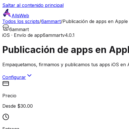
Saltar al contenido principal
AllsWeb
Todos los scripts
/
6ammart
/
Publicación de apps en Apple
6ammart
iOS · Envío de app
6ammart
v4.0.1
Publicación de apps en App
Empaquetamos, firmamos y publicamos tus apps iOS en 
Configurar
Precio
Desde $30.00
Entrega