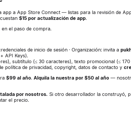
pp a App Store Connect — listas para la revisión de App
o cuestan
$15 por actualización de app
.
 en el paso de compra.
edenciales de inicio de sesión · Organización: invita a
puk
 + API Keys).
es), subtítulo (≤ 30 caracteres), texto promocional (≤ 170 
 política de privacidad, copyright, datos de contacto y
cr
bra
$99 al año
.
Alquila la nuestra por $50 al año
— nosotro
stalada por nosotros.
Si otro desarrollador la construyó, p
ar el precio.