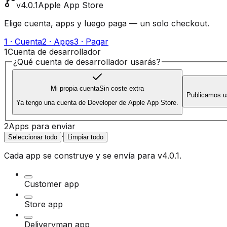
v4.0.1
Apple App Store
Elige cuenta, apps y luego paga — un solo checkout.
1 · Cuenta
2 · Apps
3 · Pagar
1
Cuenta de desarrollador
¿Qué cuenta de desarrollador usarás?
Mi propia cuenta
Sin coste extra
Publicamos u
Ya tengo una cuenta de Developer de Apple App Store.
2
Apps para enviar
·
Seleccionar todo
Limpiar todo
Cada app se construye y se envía para
v4.0.1
.
Customer app
Store app
Deliveryman app