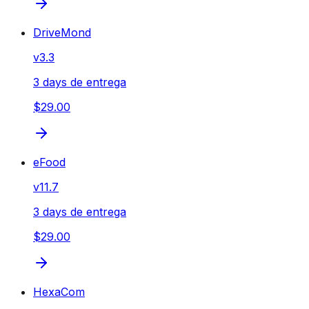
DriveMond
v
3.3
3 days de entrega
$29.00
eFood
v
11.7
3 days de entrega
$29.00
HexaCom