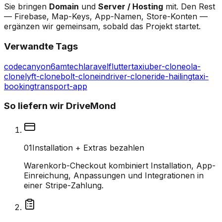
Sie bringen
Domain
und
Server / Hosting
mit. Den Rest
— Firebase, Map-Keys, App-Namen, Store-Konten —
ergänzen wir gemeinsam, sobald das Projekt startet.
Verwandte Tags
codecanyon
6amtech
laravel
flutter
taxi
uber-clone
ola-
clone
lyft-clone
bolt-clone
indriver-clone
ride-hailing
taxi-
booking
transport-app
So liefern wir DriveMond
0
1
Installation + Extras bezahlen
Warenkorb-Checkout kombiniert Installation, App-
Einreichung, Anpassungen und Integrationen in
einer Stripe-Zahlung.