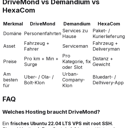
DriveMond vs Demandium vs
HexaCom
Merkmal
DriveMond
Demandium
HexaCom
Services zu
Paket- /
Domäne
Personenfahrten
Hause
Kurierlieferung
Fahrzeug +
Fahrzeug +
Asset
Serviceman
Fahrer
Deliveryman
Pro
Pro km + Min +
Distanz +
Preise
Kategorie, fix
Surge
Gewicht
oder Slot
Am
Urban-
Uber- / Ola- /
Bluedart- /
besten
Company-
Bolt-Klon
Delhivery-App
für
Klon
FAQ
Welches Hosting braucht DriveMond?
Ein
frisches Ubuntu 22.04 LTS VPS mit root SSH
.