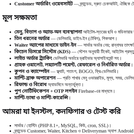
Customer অর্ডারিং ওয়েবসাইট
— ব্র্যান্ডেড, দ্রুত চেকআউট, ঐচ্ছিক ট
মূল সক্ষমতা
মেনু, বিভাগ ও অ্যাড-অন ব্যবস্থাপনা
আইটেম-স্তরের ছবি ও মডিফায়ার
তিন ধরনের অর্ডার
— ডেলিভারি, ডাইন-ইন (টেবিল), পিকআপ।
Waiter অ্যাপের মাধ্যমে ডাইন-ইন
— সার্ভার অর্ডার নেয়; রান্নাঘর তাৎক
কিচেন ডিসপ্লে সিস্টেম (KDS)
— স্টেশন অনুযায়ী টিকেট, আইটেম প্রস্তুত
লাইভ অর্ডার ট্র্যাকিং
ডেলিভারি অর্ডারে ড্রাইভার অ্যাসাইনমেন্ট সহ।
গ্রাহক ওয়ালেট, লয়্যালটি পয়েন্ট, রেফারেল ও নির্ধারিত অর্ডার
।
কুপন ও ক্যাম্পেইন
— ফ্ল্যাট, শতাংশ, BOGO, ফ্রি-ডেলিভারি।
মাল্টি-ব্রাঞ্চ অপারেশন
— প্রতি শাখায় মেনু ওভাররাইড, মূল্য, সময়, ডেল
রিফান্ড ও বিরোধ
অ্যাডমিনে অন্তর্ভুক্ত।
পুশ নোটিফিকেশন + OTP লগইন
Firebase-এর মাধ্যমে।
মাল্টি-ভাষা ও মাল্টি-কারেন্সি
।
আমরা যা ইনস্টল, কনফিগার ও টেস্ট করি
সার্ভার / হোস্টিং (PHP 8.1+, MySQL, কিউ, cron, SSL)।
ব্র্যান্ডেড Customer, Waiter, Kitchen ও Deliveryman অ্যাপ Andro