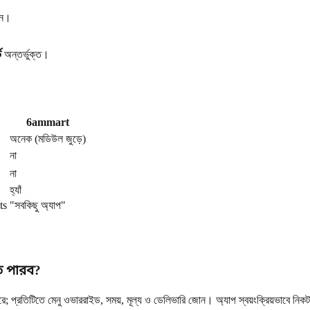
ইন।
ট
অন্তর্ভুক্ত।
6ammart
অনেক (মডিউল জুড়ে)
না
না
হ্যাঁ
ts
"সবকিছু অ্যাপ"
তে পারব?
; প্রতিটিতে মেনু ওভাররাইড, সময়, মূল্য ও ডেলিভারি জোন। অ্যাপ স্বয়ংক্রিয়ভাবে নিক