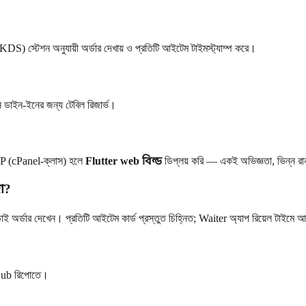
 KDS) স্টেশন অনুযায়ী অর্ডার দেখায় ও প্রতিটি আইটেম টাইমস্ট্যাম্প করে।
ে ডাইন-ইনের জন্য টেবিল রিজার্ভ।
HP (cPanel-ক্লাস) হলে
Flutter web বিল্ড
ডিপ্লয় করি — একই অভিজ্ঞতা, ভিন্ন র
া?
াই অর্ডার দেখেন। প্রতিটি আইটেম কার্ড প্রস্তুত চিহ্নিত; Waiter অ্যাপ রিয়েল টাইমে
tHub রিপোতে।