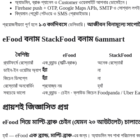
অ্যাডমিন, ব্রাঞ্চ প্যানেল ও Customer ওয়েবসাইট আপনার ডোমেইনে।
Firebase push + OTP, Google Maps APIs, SMTP ও সোশ্যাল লগ
বিদ্যমান পেমেন্ট গেটওয়ে ও SMS প্রোভাইডার।
প্রয়োজনীয়তা পূর্ণ হলে
১-৩ কর্মদিবসে
ডেলিভারি।
আজীবন বিনামূল্যে সাপোর্
eFood বনাম StackFood বনাম 6ammart
বৈশিষ্ট্য
eFood
StackFood
প্ল্যাটফর্মে রেস্তোরাঁ
এক ব্র্যান্ড (মাল্টি-ব্রাঞ্চ)
অনেক রেস্তোরাঁ
হ্যাঁ
ডাইন-ইন ওয়েটার অ্যাপ
না
হ্যাঁ
কিচেন ডিসপ্লে
না
রেস্তোরাঁ অনবোর্ডিং
প্রযোজ্য নয়
হ্যাঁ
সবচেয়ে ভালো
এক ব্র্যান্ড · চেইন · ক্লাউড কিচেন
Foodpanda / Uber Ea
প্রায়শই জিজ্ঞাসিত প্রশ্ন
eFood দিয়ে মাল্টি-ব্রাঞ্চ চেইন (যেমন ২০ আউটলেট) চালা
হ্যাঁ — eFood
এক ব্র্যান্ড, মাল্টি-ব্রাঞ্চ
-এর জন্য। অ্যাডমিন সব শাখা পরিচালনা করে