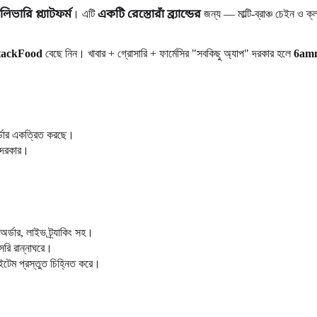
ভারি প্ল্যাটফর্ম
। এটি
একটি রেস্তোরাঁ ব্র্যান্ডের
জন্য — মাল্টি-ব্রাঞ্চ চেইন ও ক
tackFood
বেছে নিন। খাবার + গ্রোসারি + ফার্মেসির "সবকিছু অ্যাপ" দরকার হলে
6am
।
র্ডার একত্রিত করছে।
 দরকার।
ার, লাইভ ট্র্যাকিং সহ।
সরি রান্নাঘরে।
টেম প্রস্তুত চিহ্নিত করে।