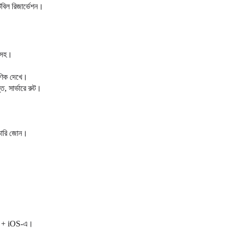
েবিল রিজার্ভেশন।
 সহ।
্ষণিক দেখে।
, সার্ভারে রুট।
িভারি জোন।
id + iOS-এ।