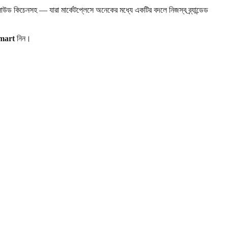
্লাউড কিচেনসহ — যারা মার্কেটপ্লেসে অনেকের মধ্যে একটির বদলে নিজস্ব ব্র্যান্ডেড
mart
নিন।