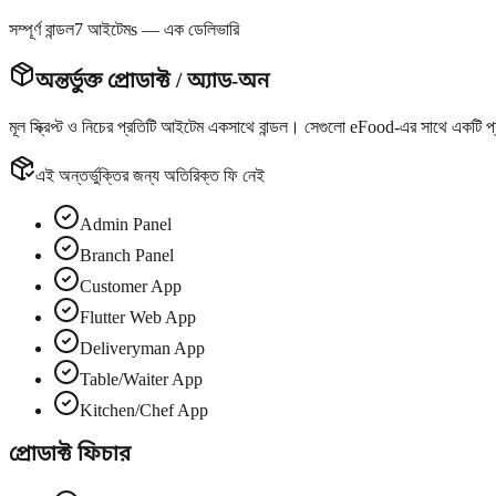
সম্পূর্ণ বান্ডল
7 আইটেমs — এক ডেলিভারি
অন্তর্ভুক্ত প্রোডাক্ট / অ্যাড-অন
মূল স্ক্রিপ্ট ও নিচের প্রতিটি আইটেম
একসাথে বান্ডল
। সেগুলো eFood-এর সাথে একটি প
এই অন্তর্ভুক্তির জন্য অতিরিক্ত ফি নেই
Admin Panel
Branch Panel
Customer App
Flutter Web App
Deliveryman App
Table/Waiter App
Kitchen/Chef App
প্রোডাক্ট ফিচার