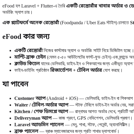
eFood হল Laravel + Flutter-এ তৈরি
একটি রেস্তোরাঁর খাবার অর্ডার ও ডেলি
অর্ডারিং অ্যাপ চায়।
এক প্ল্যাটফর্মে অনেক রেস্তোরাঁ
(Foodpanda / Uber Eats স্টাইল) চালাতে
S
eFood কার জন্য
একটি রেস্তোরাঁ
নিজের কাস্টমার অ্যাপ ও অর্ডারিং সাইট নিয়ে ডিজিটাল হচ্ছে
মাল্টি-ব্রাঞ্চ চেইন
(যেমন ৫-৫০ আউটলেটের ফাস্ট-ফুড চেইন) এক ব্র্যান্ডে অ
ক্লাউড কিচেন
যাদের ডেলিভারি, ডাইন-ইন ও পিকআপের জন্য একীভূত অ্যাপ
ফাইন-ডাইনিং প্রতিষ্ঠান
রিজার্ভেশন + টেবিল অর্ডার
যোগ করছে।
যা পাবেন
Customer অ্যাপ
(Android + iOS) — ডেলিভারি, ডাইন-ইন বা পিকআপ অর্ড
Waiter / টেবিল-অর্ডার অ্যাপ
— স্টাফ টেবিলে ডাইন-ইন অর্ডার নেয়, সরা
Kitchen / শেফ ডিসপ্লে অ্যাপ
— রান্নাঘর আগত অর্ডার দেখে, প্রতিটি আই
Deliveryman অ্যাপ
— কাজ গ্রহণ, GPS নেভিগেশন, ডেলিভারি প্রমাণ।
Laravel অ্যাডমিন প্যানেল
— মেনু, শাখা, স্টাফ, পেমেন্ট, অ্যানালিটিক্স।
ব্রাঞ্চ প্যানেল
— ব্রাঞ্চ ম্যানেজারদের জন্য প্রতি শাখার ড্যাশবোর্ড।