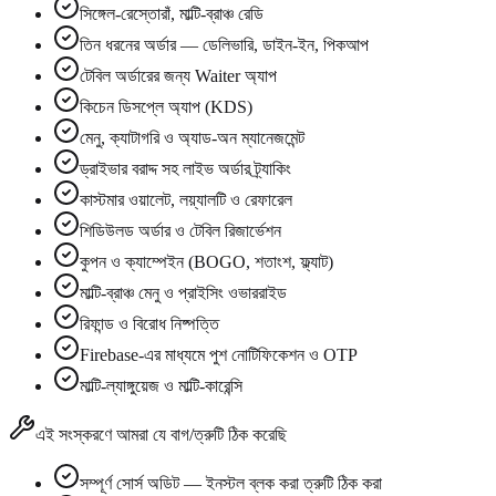
সিঙ্গেল-রেস্তোরাঁ, মাল্টি-ব্রাঞ্চ রেডি
তিন ধরনের অর্ডার — ডেলিভারি, ডাইন-ইন, পিকআপ
টেবিল অর্ডারের জন্য Waiter অ্যাপ
কিচেন ডিসপ্লে অ্যাপ (KDS)
মেনু, ক্যাটাগরি ও অ্যাড-অন ম্যানেজমেন্ট
ড্রাইভার বরাদ্দ সহ লাইভ অর্ডার ট্র্যাকিং
কাস্টমার ওয়ালেট, লয়্যালটি ও রেফারেল
শিডিউলড অর্ডার ও টেবিল রিজার্ভেশন
কুপন ও ক্যাম্পেইন (BOGO, শতাংশ, ফ্ল্যাট)
মাল্টি-ব্রাঞ্চ মেনু ও প্রাইসিং ওভাররাইড
রিফান্ড ও বিরোধ নিষ্পত্তি
Firebase-এর মাধ্যমে পুশ নোটিফিকেশন ও OTP
মাল্টি-ল্যাঙ্গুয়েজ ও মাল্টি-কারেন্সি
এই সংস্করণে আমরা যে বাগ/ত্রুটি ঠিক করেছি
সম্পূর্ণ সোর্স অডিট — ইনস্টল ব্লক করা ত্রুটি ঠিক করা