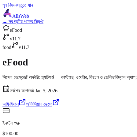
মূল বিষয়বস্তুতে যান
AllsWeb
← সব তৃতীয় পক্ষের স্ক্রিপ্ট
eFood
v11.7
food
v11.7
eFood
সিঙ্গেল-রেস্তোরাঁ অর্ডারিং প্ল্যাটফর্ম — কাস্টমার, ওয়েটার, কিচেন ও ডেলিভারিম্যান অ্যাপ; ম
সর্বশেষ আপডেট Jan 5, 2026
অফিসিয়াল
অফিসিয়াল ডেমো
ইনস্টল শুরু
$100.00