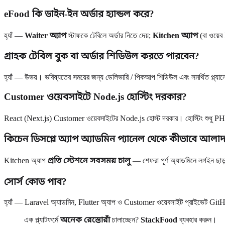
eFood কি ডাইন-ইন অর্ডার হ্যান্ডল করে?
হ্যাঁ —
Waiter অ্যাপ
স্টাফকে টেবিলে অর্ডার নিতে দেয়;
Kitchen অ্যাপ
(বা ওয়েব
গ্রাহক টেবিল বুক বা অর্ডার শিডিউল করতে পারবেন?
হ্যাঁ — উভয়। ভবিষ্যতের সময়ের জন্য ডেলিভারি / পিকআপ শিডিউল এবং সমর্থিত প্ল্যান
Customer ওয়েবসাইটে Node.js হোস্টিং দরকার?
React (Next.js) Customer ওয়েবসাইটের Node.js হোস্ট দরকার। হোস্টিং শুধু P
কিচেন ডিসপ্লে অ্যাপ অ্যাডমিন প্যানেল থেকে কীভাবে আলাদ
Kitchen অ্যাপ
প্রতি স্টেশনে সবসময় চালু
— শেফরা পূর্ণ অ্যাডমিনে লগইন ছাড়
সোর্স কোড পাব?
হ্যাঁ — Laravel অ্যাডমিন, Flutter অ্যাপ ও Customer ওয়েবসাইট প্রাইভেট Gi
এক প্ল্যাটফর্মে
অনেক রেস্তোরাঁ
চালাচ্ছেন?
StackFood
ব্যবহার করুন।