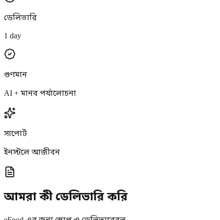
ডেলিভারি
1 day
গুণমান
AI + মানব পর্যালোচনা
সাপোর্ট
ইনস্টলে আজীবন
আমরা কী ডেলিভারি করি
eFood-এর জন্য স্কোপ ও ডেলিভারেবল