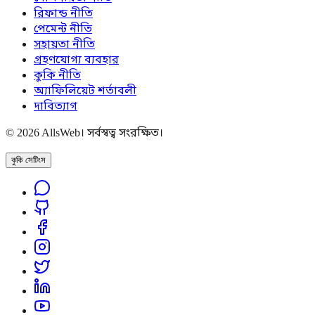
রিফান্ড নীতি
পেমেন্ট নীতি
সহায়তা নীতি
গ্রহণযোগ্য ব্যবহার
কুকি নীতি
অ্যাফিলিয়েট শর্তাবলী
দাবিত্যাগ
© 2026 AllsWeb। সর্বস্বত্ব সংরক্ষিত।
কুকি সেটিংস