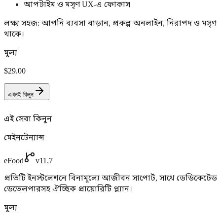
আপটাইম ও মসৃণ UX-এ ফোকাস
লক্ষ্য সহজ: আপনি ব্যবসা বাড়ান, প্রকল্প অনলাইন, নিরাপদ ও মসৃণ
থাকে।
মূল্য
$29.00
এখনই কিনুন
এই সেবা কিনুন
মেইনটেন্যান্স
eFood
v11.7
প্রতিটি ইনস্টলেশনে বিনামূল্যে আজীবন সাপোর্ট, সাথে ডেডিকেটেড
ডেভেলপারসহ ঐচ্ছিক প্রায়োরিটি প্ল্যান।
মূল্য