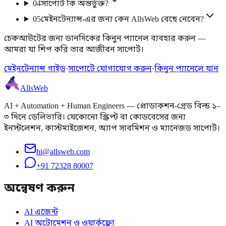
04
সাপোর্ট কি অন্তর্ভুক্ত?
05
মেইনটেন্যান্স-এর জন্য কেন AllsWeb বেছে নেবেন?
চেকআউটের জন্য ডানদিকের কিনুন প্যানেল ব্যবহার করুন —
আমরা যা শিপ করি তার আজীবন সাপোর্ট।
মেইনটেন্যান্স গাইড
·
সাপোর্টে যোগাযোগ করুন
·
কিনুন প্যানেলে যান
AllsWeb
AI + Automation + Human Engineers — প্রোডাকশন-গ্রেড বিল্ড ১–
৩ দিনে ডেলিভারি। যেকোনো স্ক্রিপ্ট বা কোডবেসের জন্য
ইনস্টলেশন, কাস্টমাইজেশন, অ্যাপ সাবমিশন ও ম্যানেজড সাপোর্ট।
hi@allsweb.com
+91 72328 80007
অন্বেষণ করুন
AI এজেন্ট
AI অটোমেশন ও ওয়ার্কফ্লো