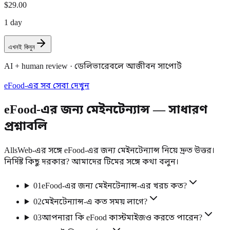
$29.00
1 day
এখনই কিনুন
AI + human review · ডেলিভারেবলে আজীবন সাপোর্ট
eFood-এর সব সেবা দেখুন
eFood-এর জন্য মেইনটেন্যান্স — সাধারণ
প্রশ্নাবলি
AllsWeb-এর সঙ্গে eFood-এর জন্য মেইনটেন্যান্স নিয়ে দ্রুত উত্তর।
নির্দিষ্ট কিছু দরকার? আমাদের টিমের সঙ্গে কথা বলুন।
01
eFood-এর জন্য মেইনটেন্যান্স-এর খরচ কত?
02
মেইনটেন্যান্স-এ কত সময় লাগে?
03
আপনারা কি eFood কাস্টমাইজও করতে পারেন?