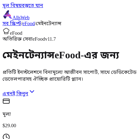
মূল বিষয়বস্তুতে যান
AllsWeb
সব স্ক্রিপ্ট
/
eFood
/
মেইনটেন্যান্স
eFood
অতিরিক্ত সেবা
eFood
v11.7
মেইনটেন্যান্স
eFood-এর জন্য
প্রতিটি ইনস্টলেশনে বিনামূল্যে আজীবন সাপোর্ট, সাথে ডেডিকেটেড
ডেভেলপারসহ ঐচ্ছিক প্রায়োরিটি প্ল্যান।
এখনই কিনুন
মূল্য
$29.00