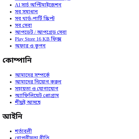
AI সার্চ অপ্টিমাইজেশন
সব সমাধান
সব থার্ড-পার্টি স্ক্রিপ্ট
সব সেবা
আপডেট / আপগ্রেড সেবা
Play Store 16 KB ফিক্স
অফার ও কুপন
কোম্পানি
আমাদের সম্পর্কে
আমাদের নিয়োগ করুন
সহায়তা ও যোগাযোগ
অ্যাফিলিয়েট প্রোগ্রাম
শীঘ্রই আসছে
আইনি
শর্তাবলী
গোপনীয়তা নীতি