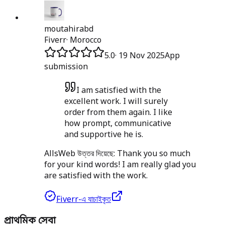
moutahirabd
Fiverr
·
Morocco
5.0
·
19 Nov 2025
App
submission
I am satisfied with the
excellent work. I will surely
order from them again. I like
how prompt, communicative
and supportive he is.
AllsWeb উত্তর দিয়েছে:
Thank you so much
for your kind words! I am really glad you
are satisfied with the work.
Fiverr-এ যাচাইকৃত
প্রাথমিক সেবা