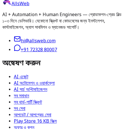
AllsWeb
AI + Automation + Human Engineers — প্রোডাকশন-গ্রেড বিল্ড
১–৩ দিনে ডেলিভারি। যেকোনো স্ক্রিপ্ট বা কোডবেসের জন্য ইনস্টলেশন,
কাস্টমাইজেশন, অ্যাপ সাবমিশন ও ম্যানেজড সাপোর্ট।
hi@allsweb.com
+91 72328 80007
অন্বেষণ করুন
AI এজেন্ট
AI অটোমেশন ও ওয়ার্কফ্লো
AI সার্চ অপ্টিমাইজেশন
সব সমাধান
সব থার্ড-পার্টি স্ক্রিপ্ট
সব সেবা
আপডেট / আপগ্রেড সেবা
Play Store 16 KB ফিক্স
অফার ও কুপন