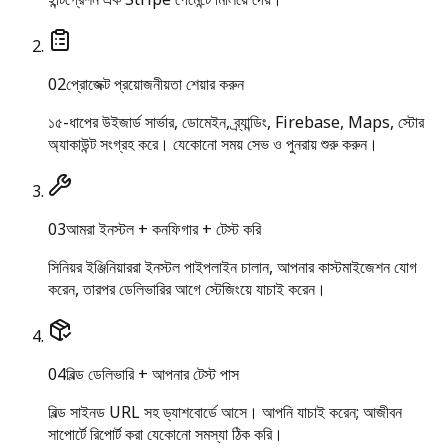
ইন্টিগ্রেশন এক Stripe পেমেন্টে মিলিয়ে দেয়।
0
2
প্রোজেক্ট প্রয়োজনীয়তা শেয়ার করুন
১৫-ধাপের উইজার্ড সার্ভার, ডোমেইন, ব্র্যান্ডিং, Firebase, Maps, স্টোর
অ্যাকাউন্ট সংগ্রহ করে। যেকোনো সময় সেভ ও পুনরায় শুরু করুন।
0
3
আমরা ইনস্টল + কনফিগার + টেস্ট করি
সিনিয়র ইঞ্জিনিয়াররা ইনস্টল পাইপলাইন চালান, আপনার কাস্টমাইজেশন যোগ
করেন, তারপর ডেলিভারির আগে স্টেজিংয়ে যাচাই করেন।
0
4
বিল্ড ডেলিভারি + আপনার টেস্ট পাস
বিল্ড সাইনড URL সহ ড্যাশবোর্ডে আসে। আপনি যাচাই করেন; আজীবন
সাপোর্টে রিপোর্ট করা যেকোনো সমস্যা ঠিক করি।