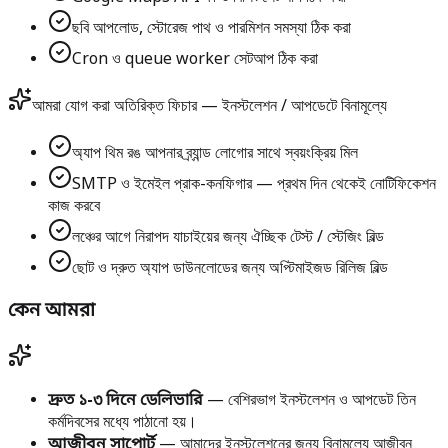
ছবি আপলোড, স্টোরেজ পাথ ও পারমিশন সমস্যা ঠিক করা
Cron ও queue worker সেটআপ ঠিক করা
আমরা যোগ করা অতিরিক্ত ফিচার — ইনস্টলেশন / আপডেটে বিনামূল্যে
অ্যাপ থিম রঙ আপনার ব্র্যান্ড লোগোর সাথে স্বয়ংক্রিয় মিল
SMTP ও ইমেইল প্রাক-কনফিগার — প্রথম দিন থেকেই নোটিফিকেশন
কাজ করবে
লঞ্চের আগে নিরাপদ যাচাইয়ের জন্য ঐচ্ছিক টেস্ট / স্টেজিং বিল্ড
ছোট ও দ্রুত অ্যাপ ডাউনলোডের জন্য অপ্টিমাইজড রিলিজ বিল্ড
কেন আমরা
দ্রুত ১-৩ দিনে ডেলিভারি
— বেশিরভাগ ইনস্টলেশন ও আপডেট তিন
কর্মদিবসের মধ্যে পাঠানো হয়।
আজীবন সাপোর্ট
— আমাদের ইনস্টলেশনের জন্য বিনামূল্যে আজীবন