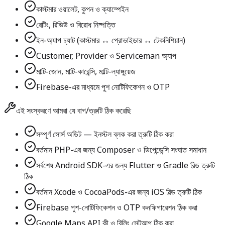
কাস্টমার ওয়ালেট, কুপন ও ক্যাম্পেইন
রেটিং, রিভিউ ও বিরোধ নিষ্পত্তি
ইন-অ্যাপ চ্যাট (কাস্টমার ↔ প্রোভাইডার ↔ টেকনিশিয়ান)
Customer, Provider ও Serviceman অ্যাপ
মাল্টি-জোন, মাল্টি-কারেন্সি, মাল্টি-ল্যাঙ্গুয়েজ
Firebase-এর মাধ্যমে পুশ নোটিফিকেশন ও OTP
এই সংস্করণে আমরা যে বাগ/ত্রুটি ঠিক করেছি
সম্পূর্ণ সোর্স অডিট — ইনস্টল ব্লক করা ত্রুটি ঠিক করা
বর্তমান PHP-এর জন্য Composer ও ডিপেন্ডেন্সি সংঘাত সমাধান
সর্বশেষ Android SDK-এর জন্য Flutter ও Gradle বিল্ড ত্রুটি
ঠিক
বর্তমান Xcode ও CocoaPods-এর জন্য iOS বিল্ড ত্রুটি ঠিক
Firebase পুশ-নোটিফিকেশন ও OTP কনফিগারেশন ঠিক করা
Google Maps API কী ও বিলিং সেটআপ ঠিক করা