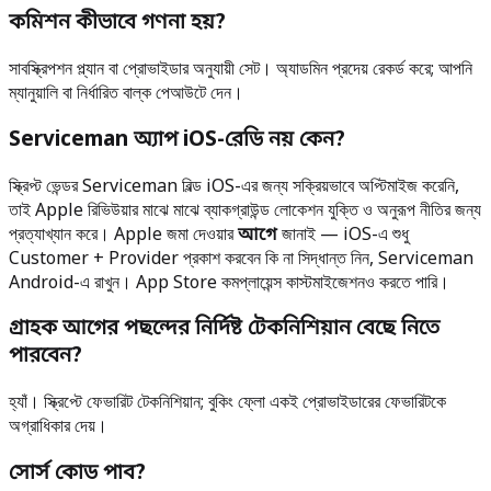
কমিশন কীভাবে গণনা হয়?
সাবস্ক্রিপশন প্ল্যান বা প্রোভাইডার অনুযায়ী সেট। অ্যাডমিন প্রদেয় রেকর্ড করে; আপনি
ম্যানুয়ালি বা নির্ধারিত বাল্ক পেআউটে দেন।
Serviceman অ্যাপ iOS-রেডি নয় কেন?
স্ক্রিপ্ট ভেন্ডর Serviceman বিল্ড iOS-এর জন্য সক্রিয়ভাবে অপ্টিমাইজ করেনি,
তাই Apple রিভিউয়ার মাঝে মাঝে ব্যাকগ্রাউন্ড লোকেশন যুক্তি ও অনুরূপ নীতির জন্য
প্রত্যাখ্যান করে। Apple জমা দেওয়ার
আগে
জানাই — iOS-এ শুধু
Customer + Provider প্রকাশ করবেন কি না সিদ্ধান্ত নিন, Serviceman
Android-এ রাখুন। App Store কমপ্লায়েন্স কাস্টমাইজেশনও করতে পারি।
গ্রাহক আগের পছন্দের নির্দিষ্ট টেকনিশিয়ান বেছে নিতে
পারবেন?
হ্যাঁ। স্ক্রিপ্টে ফেভারিট টেকনিশিয়ান; বুকিং ফ্লো একই প্রোভাইডারের ফেভারিটকে
অগ্রাধিকার দেয়।
সোর্স কোড পাব?