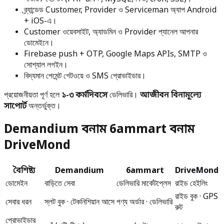
ব্র্যান্ডেড Customer, Provider ও Serviceman অ্যাপ Android
+ iOS-এ।
Customer ওয়েবসাইট, অ্যাডমিন ও Provider প্যানেল আপনার
ডোমেইনে।
Firebase push + OTP, Google Maps APIs, SMTP ও
সোশ্যাল লগইন।
বিদ্যমান পেমেন্ট গেটওয়ে ও SMS প্রোভাইডার।
প্রয়োজনীয়তা পূর্ণ হলে
১-৩ কর্মদিবসে
ডেলিভারি।
আজীবন বিনামূল্যে
সাপোর্ট
অন্তর্ভুক্ত।
Demandium বনাম 6ammart বনাম
DriveMond
বৈশিষ্ট্য
Demandium
6ammart
DriveMond
ডোমেইন
বাড়িতে সেবা
ডেলিভারি মার্কেটপ্লেস
রাইড হেইলিং
রাইড বুক · GPS
সেবার ধরন
স্লট বুক · টেকনিশিয়ান আসে
পণ্য অর্ডার · ডেলিভারি
রুট
প্রোভাইডার