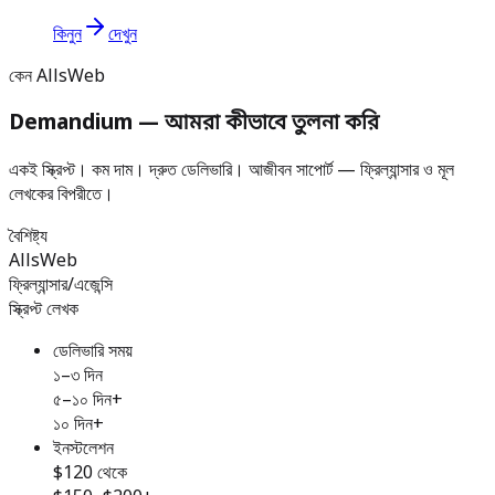
কিনুন
দেখুন
কেন AllsWeb
Demandium — আমরা কীভাবে তুলনা করি
একই স্ক্রিপ্ট। কম দাম। দ্রুত ডেলিভারি। আজীবন সাপোর্ট — ফ্রিল্যান্সার ও মূল
লেখকের বিপরীতে।
বৈশিষ্ট্য
AllsWeb
ফ্রিল্যান্সার/এজেন্সি
স্ক্রিপ্ট লেখক
ডেলিভারি সময়
১–৩ দিন
৫–১০ দিন+
১০ দিন+
ইনস্টলেশন
$120 থেকে