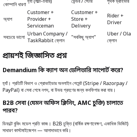
হ্যাঁ (মাল্টি-টিয়ার)
ভেন্ডর / স্টোর
পৃথক ড্রাইভার
কোম্পানি ধারণা
Customer +
Customer +
Rider +
অ্যাপ
Provider +
Store +
Driver
Serviceman
Delivery
Urban Company /
Uber / Ola
সবচেয়ে ভালো
"সবকিছু অ্যাপ"
TaskRabbit ক্লোন
ক্লোন
প্রায়শই জিজ্ঞাসিত প্রশ্ন
Demandium কি ক্যাশ অন ডেলিভারি সাপোর্ট করে?
হ্যাঁ। প্রতিটি বিভাগ ও প্রোভাইডার অনলাইন পেমেন্ট (Stripe / Razorpay /
PayPal) বা সেবা শেষে নগদ, বা উভয় গ্রহণের জন্য কনফিগার করা যায়।
B2B সেবা (যেমন অফিস ক্লিনিং, AMC চুক্তি) চালাতে
পারব?
ডিফল্টে বুকিং মডেল প্রতি কাজ। B2B চুক্তি (বার্ষিক রক্ষণাবেক্ষণ, একাধিক ভিজিট)
সাধারণ কাস্টমাইজেশন — আলাদাভাবে করি।