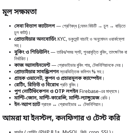
মূল সক্ষমতা
সেবা বিভাগ ক্যাটালগ
— শ্রেণিবদ্ধ (যেমন বিউটি → চুল → বাড়িতে
চুল কাটা)।
প্রোভাইডার অনবোর্ডিং
KYC, ডকুমেন্ট যাচাই ও অনুমোদন ওয়ার্কফ্লো
সহ।
বুকিং ও শিডিউলিং
— তারিখ/সময় স্লট, পুনরাবৃত্তি বুকিং, তাৎক্ষণিক বা
নির্ধারিত।
কাজ অ্যাসাইনমেন্ট
— প্রোভাইডার বুকিং পায়, টেকনিশিয়ানকে দেয়।
প্রোভাইডার সাবস্ক্রিপশন
স্তরভিত্তিক কমিশন % সহ।
গ্রাহক ওয়ালেট, কুপন ও প্রচারমূলক ক্যাম্পেইন
।
রেটিং, রিভিউ ও বিরোধ
প্রতি বুকিং।
পুশ নোটিফিকেশন ও OTP লগইন
Firebase-এর মাধ্যমে।
মাল্টি-জোন, মাল্টি-কারেন্সি, মাল্টি-ল্যাঙ্গুয়েজ
রেডি।
ইন-অ্যাপ চ্যাট
গ্রাহক ↔ প্রোভাইডার ↔ টেকনিশিয়ান।
আমরা যা ইনস্টল, কনফিগার ও টেস্ট করি
সার্ভার / হোস্টিং (PHP 8.1+, MySQL, কিউ, cron, SSL)।