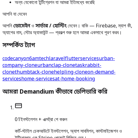
অন্য যেকোনো ইন্টিগ্রেশন যা আমরা ইতিমধ্যে করেছি
আপনি যা দেবেন
আপনি
ডোমেইন
ও
সার্ভার / হোস্টিং
দেবেন। বাকি — Firebase, ম্যাপ কী,
অ্যাপের নাম, স্টোর অ্যাকাউন্ট — প্রকল্প শুরু হলে আমরা একসাথে পূরণ করব।
সম্পর্কিত ট্যাগ
codecanyon
6amtech
laravel
flutter
services
urban-
company-clone
urbanclap-clone
taskrabbit-
clone
thumbtack-clone
helpling-clone
on-demand-
services
home-services
at-home-booking
আমরা Demandium কীভাবে ডেলিভারি করি
0
1
ইনস্টলেশন + এক্সট্রা পে করুন
কার্ট-স্টাইল চেকআউটে ইনস্টলেশন, অ্যাপ সাবমিশন, কাস্টমাইজেশন ও