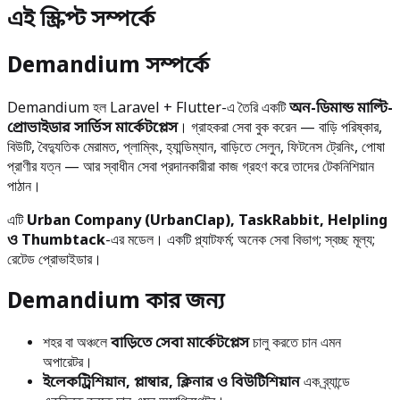
এই স্ক্রিপ্ট সম্পর্কে
Demandium সম্পর্কে
Demandium হল Laravel + Flutter-এ তৈরি একটি
অন-ডিমান্ড মাল্টি-
প্রোভাইডার সার্ভিস মার্কেটপ্লেস
। গ্রাহকরা সেবা বুক করেন — বাড়ি পরিষ্কার,
বিউটি, বৈদ্যুতিক মেরামত, প্লাম্বিং, হ্যান্ডিম্যান, বাড়িতে সেলুন, ফিটনেস ট্রেনিং, পোষা
প্রাণীর যত্ন — আর স্বাধীন সেবা প্রদানকারীরা কাজ গ্রহণ করে তাদের টেকনিশিয়ান
পাঠান।
এটি
Urban Company (UrbanClap), TaskRabbit, Helpling
ও Thumbtack
-এর মডেল। একটি প্ল্যাটফর্ম; অনেক সেবা বিভাগ; স্বচ্ছ মূল্য;
রেটেড প্রোভাইডার।
Demandium কার জন্য
শহর বা অঞ্চলে
বাড়িতে সেবা মার্কেটপ্লেস
চালু করতে চান এমন
অপারেটর।
ইলেকট্রিশিয়ান, প্লাম্বার, ক্লিনার ও বিউটিশিয়ান
এক ব্র্যান্ডে