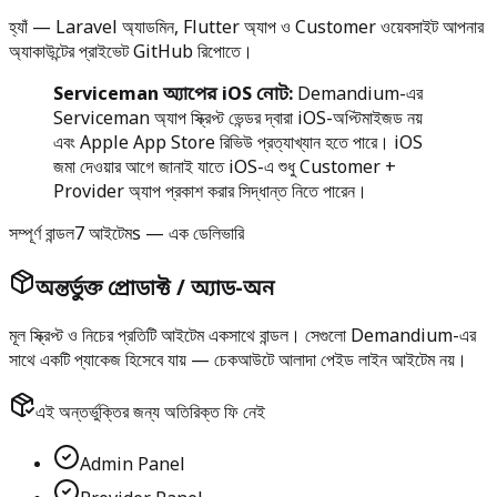
হ্যাঁ — Laravel অ্যাডমিন, Flutter অ্যাপ ও Customer ওয়েবসাইট আপনার
অ্যাকাউন্টের প্রাইভেট GitHub রিপোতে।
Serviceman অ্যাপের iOS নোট:
Demandium-এর
Serviceman অ্যাপ স্ক্রিপ্ট ভেন্ডর দ্বারা iOS-অপ্টিমাইজড নয়
এবং Apple App Store রিভিউ প্রত্যাখ্যান হতে পারে। iOS
জমা দেওয়ার আগে জানাই যাতে iOS-এ শুধু Customer +
Provider অ্যাপ প্রকাশ করার সিদ্ধান্ত নিতে পারেন।
সম্পূর্ণ বান্ডল
7 আইটেমs — এক ডেলিভারি
অন্তর্ভুক্ত প্রোডাক্ট / অ্যাড-অন
মূল স্ক্রিপ্ট ও নিচের প্রতিটি আইটেম
একসাথে বান্ডল
। সেগুলো Demandium-এর
সাথে একটি প্যাকেজ হিসেবে যায় — চেকআউটে আলাদা পেইড লাইন আইটেম নয়।
এই অন্তর্ভুক্তির জন্য অতিরিক্ত ফি নেই
Admin Panel