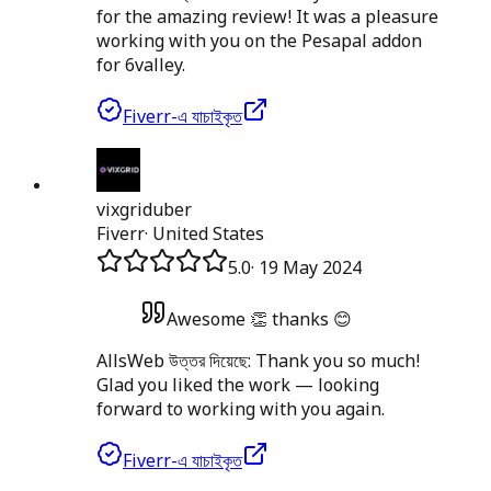
for the amazing review! It was a pleasure
working with you on the Pesapal addon
for 6valley.
Fiverr-এ যাচাইকৃত
vixgriduber
Fiverr
·
United States
5.0
·
19 May 2024
Awesome 👏 thanks 😊
AllsWeb উত্তর দিয়েছে:
Thank you so much!
Glad you liked the work — looking
forward to working with you again.
Fiverr-এ যাচাইকৃত