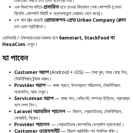
একত্রিত করতে চান এমন অ্যাগ্রিগেটর।
এক বিভাগের বাইরে
প্রসারিত
হতে চাওয়া বিদ্যমান সেবা কোম্পানি (যেমন
ক্লিনিং কোম্পানি বিউটি + অ্যাপ্লায়েন্স মেরামত যোগ করে)।
৬+ মাস বিল্ড ছাড়াই
প্রোডাকশন-গ্রেড Urban Company ক্লোন
চান এমন প্রতিষ্ঠাতা।
ডেলিভারি / টেকঅ্যাওয়ের দরকার হলে
6ammart, StackFood বা
HexaCom
দেখুন।
যা পাবেন
Customer অ্যাপ
(Android + iOS) — সেবা বুক, সময় বেছে নিন,
টেকনিশিয়ান ট্র্যাক করুন।
Provider অ্যাপ
— কাজ গ্রহণ, উপলব্ধতা পরিচালনা, টেকনিশিয়ান
অ্যাসাইন, আয় দেখুন।
Serviceman অ্যাপ
— কাজ পান, নেভিগেট, সম্পন্ন চিহ্নিত, প্রযোজ্য
হলে নগদ নিন।
Laravel অ্যাডমিন প্যানেল
— বিভাগ, প্রোভাইডার, টেকনিশিয়ান,
পেআউট, বিরোধ।
Provider প্যানেল
— প্রোভাইডার কোম্পানির ডেস্কটপ ড্যাশবোর্ড।
Customer ওয়েবসাইট
— বিভাগ ব্রাউজিং সহ পাবলিক বুকিং।