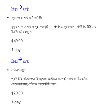
কিনুন
দেখুন
ম্যানেজড সার্ভার / হোস্টিং
হ্যান্ডস-অফ সার্ভার ম্যানেজমেন্ট — প্যাচিং, ব্যাকআপ, মনিটরিং, SSL ও
ইনসিডেন্ট রেসপন্স।
$49.00
1 day
কিনুন
দেখুন
মেইনটেন্যান্স
প্রতিটি ইনস্টলেশনে বিনামূল্যে আজীবন সাপোর্ট, সাথে ডেডিকেটেড
ডেভেলপারসহ ঐচ্ছিক প্রায়োরিটি প্ল্যান।
$29.00
1 day