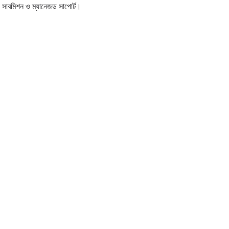
াবমিশন ও ম্যানেজড সাপোর্ট।