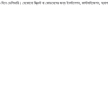
ভারি। যেকোনো স্ক্রিপ্ট বা কোডবেসের জন্য ইনস্টলেশন, কাস্টমাইজেশন, অ্যাপ স