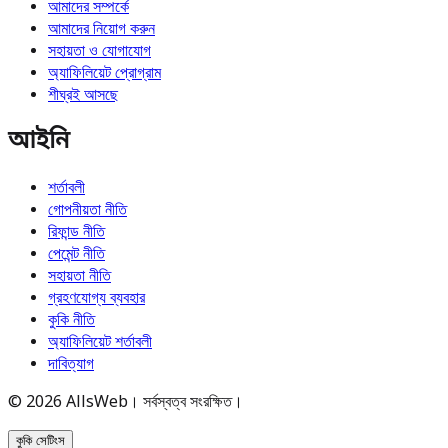
আমাদের সম্পর্কে
আমাদের নিয়োগ করুন
সহায়তা ও যোগাযোগ
অ্যাফিলিয়েট প্রোগ্রাম
শীঘ্রই আসছে
আইনি
শর্তাবলী
গোপনীয়তা নীতি
রিফান্ড নীতি
পেমেন্ট নীতি
সহায়তা নীতি
গ্রহণযোগ্য ব্যবহার
কুকি নীতি
অ্যাফিলিয়েট শর্তাবলী
দাবিত্যাগ
© 2026 AllsWeb। সর্বস্বত্ব সংরক্ষিত।
কুকি সেটিংস