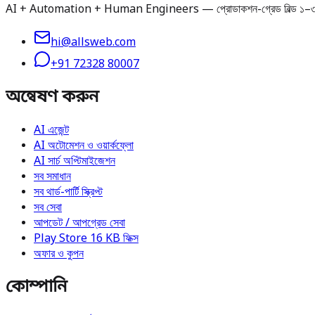
AI + Automation + Human Engineers — প্রোডাকশন-গ্রেড বিল্ড ১–৩ দিনে ডেলি
hi@allsweb.com
+91 72328 80007
অন্বেষণ করুন
AI এজেন্ট
AI অটোমেশন ও ওয়ার্কফ্লো
AI সার্চ অপ্টিমাইজেশন
সব সমাধান
সব থার্ড-পার্টি স্ক্রিপ্ট
সব সেবা
আপডেট / আপগ্রেড সেবা
Play Store 16 KB ফিক্স
অফার ও কুপন
কোম্পানি