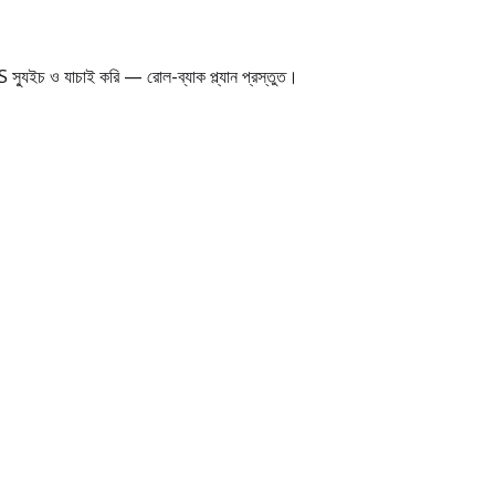
S স্যুইচ ও যাচাই করি — রোল-ব্যাক প্ল্যান প্রস্তুত।