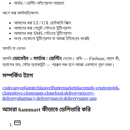
সার্ভার / হোস্টিং মাইগ্রেশন সহায়তা
আগে করা কাস্টমাইজেশন
আমাদের করা UI / UX ছোটখাটো ফিক্স
আমাদের করা পেমেন্ট গেটওয়ে ইন্টিগ্রেশন
আমাদের করা SMS গেটওয়ে ইন্টিগ্রেশন
অন্য যেকোনো ইন্টিগ্রেশন যা আমরা ইতিমধ্যে করেছি
আপনি যা দেবেন
আপনি
ডোমেইন
ও
সার্ভার / হোস্টিং
দেবেন। বাকি — Firebase, ম্যাপ কী,
অ্যাপের নাম, স্টোর অ্যাকাউন্ট — প্রকল্প শুরু হলে আমরা একসাথে পূরণ করব।
সম্পর্কিত ট্যাগ
codecanyon
6amtech
laravel
flutter
marketplace
multi-vendor
gojek-
clone
glovo-clone
rappi-clone
food-delivery
grocery-
delivery
pharmacy-delivery
parcel-delivery
super-app
আমরা 6ammart কীভাবে ডেলিভারি করি