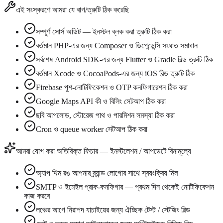
এই সংস্করণে আমরা যে বাগ/ত্রুটি ঠিক করেছি
সম্পূর্ণ সোর্স অডিট — ইনস্টল ব্লক করা ত্রুটি ঠিক করা
বর্তমান PHP-এর জন্য Composer ও ডিপেন্ডেন্সি সংঘাত সমাধান
সর্বশেষ Android SDK-এর জন্য Flutter ও Gradle বিল্ড ত্রুটি ঠিক
বর্তমান Xcode ও CocoaPods-এর জন্য iOS বিল্ড ত্রুটি ঠিক
Firebase পুশ-নোটিফিকেশন ও OTP কনফিগারেশন ঠিক করা
Google Maps API কী ও বিলিং সেটআপ ঠিক করা
ছবি আপলোড, স্টোরেজ পাথ ও পারমিশন সমস্যা ঠিক করা
Cron ও queue worker সেটআপ ঠিক করা
আমরা যোগ করা অতিরিক্ত ফিচার — ইনস্টলেশন / আপডেটে বিনামূল্যে
অ্যাপ থিম রঙ আপনার ব্র্যান্ড লোগোর সাথে স্বয়ংক্রিয় মিল
SMTP ও ইমেইল প্রাক-কনফিগার — প্রথম দিন থেকেই নোটিফিকেশন
কাজ করবে
লঞ্চের আগে নিরাপদ যাচাইয়ের জন্য ঐচ্ছিক টেস্ট / স্টেজিং বিল্ড