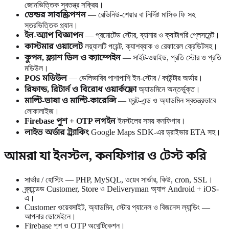
জোনভিত্তিক স্বতন্ত্র সক্রিয়।
ভেন্ডর সাবস্ক্রিপশন
— রেভিনিউ-শেয়ার বা নির্দিষ্ট মাসিক ফি সহ
স্তরভিত্তিক প্ল্যান।
ইন-অ্যাপ বিজ্ঞাপন
— প্রমোটেড স্টোর, ব্যানার ও ক্যাটাগরি প্লেসমেন্ট।
কাস্টমার ওয়ালেট
লয়্যালটি পয়েন্ট, ক্যাশব্যাক ও রেফারেল ক্রেডিটসহ।
কুপন, ফ্ল্যাশ ডিল ও ক্যাম্পেইন
— সাইট-ওয়াইড, প্রতি স্টোর ও প্রতি
মডিউল।
POS মডিউল
— ডেলিভারির পাশাপাশি ইন-স্টোর / কাউন্টার অর্ডার।
রিফান্ড, রিটার্ন ও বিরোধ ওয়ার্কফ্লো
অ্যাডমিনে অন্তর্ভুক্ত।
মাল্টি-ভাষা ও মাল্টি-কারেন্সি
— ফ্রন্ট-এন্ড ও অ্যাডমিন স্বতন্ত্রভাবে
লোকালাইজ।
Firebase পুশ + OTP লগইন
ইনস্টলের সময় কনফিগার।
লাইভ অর্ডার ট্র্যাকিং
Google Maps SDK-এর ড্রাইভার ETA সহ।
আমরা যা ইনস্টল, কনফিগার ও টেস্ট করি
সার্ভার / হোস্টিং — PHP, MySQL, ওয়েব সার্ভার, কিউ, cron, SSL।
ব্র্যান্ডেড Customer, Store ও Deliveryman অ্যাপ Android + iOS-
এ।
Customer ওয়েবসাইট, অ্যাডমিন, স্টোর প্যানেল ও বিজনেস ল্যান্ডিং —
আপনার ডোমেইনে।
Firebase পুশ ও OTP অথেন্টিকেশন।