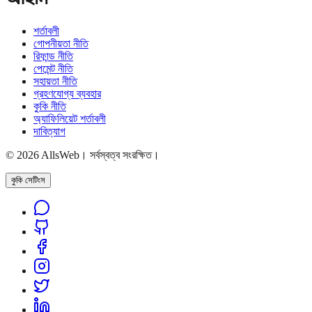
শর্তাবলী
গোপনীয়তা নীতি
রিফান্ড নীতি
পেমেন্ট নীতি
সহায়তা নীতি
গ্রহণযোগ্য ব্যবহার
কুকি নীতি
অ্যাফিলিয়েট শর্তাবলী
দাবিত্যাগ
© 2026 AllsWeb। সর্বস্বত্ব সংরক্ষিত।
কুকি সেটিংস