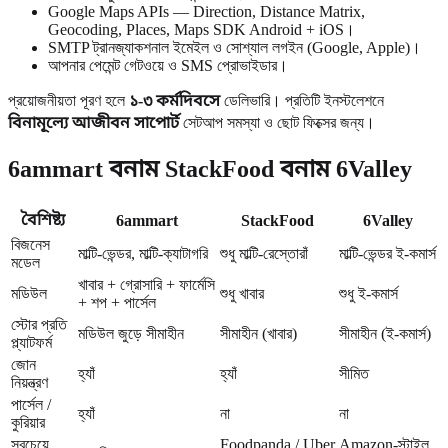
Google Maps APIs — Direction, Distance Matrix,
Geocoding, Places, Maps SDK Android + iOS।
SMTP ট্রানজ্যাকশনাল ইমেইল ও সোশ্যাল লগইন (Google, Apple)।
আপনার পেমেন্ট গেটওয়ে ও SMS প্রোভাইডার।
প্রয়োজনীয়তা পূরণ হলে
১-৩ কর্মদিবসে
ডেলিভারি। প্রতিটি ইনস্টলেশনে
বিনামূল্যে আজীবন সাপোর্ট
সেটআপ সমস্যা ও ছোট ফিক্সের জন্য।
6ammart বনাম StackFood বনাম 6Valley
বৈশিষ্ট্য
6ammart
StackFood
6Valley
বিজনেস
মাল্টি-ভেন্ডর, মাল্টি-ক্যাটাগরি
শুধু মাল্টি-রেস্তোরাঁ
মাল্টি-ভেন্ডর ই-কমার্স
মডেল
খাবার + গ্রোসারি + ফার্মেসি
মডিউল
শুধু খাবার
শুধু ই-কমার্স
+ শপ + পার্সেল
স্টোর প্রতি
মডিউল জুড়ে সীমাহীন
সীমাহীন (খাবার)
সীমাহীন (ই-কমার্স)
প্ল্যাটফর্ম
জোন
হ্যাঁ
হ্যাঁ
সীমিত
নিয়ন্ত্রণ
পার্সেল /
হ্যাঁ
না
না
কুরিয়ার
সবচেয়ে
Foodpanda / Uber
Amazon-স্টাইল