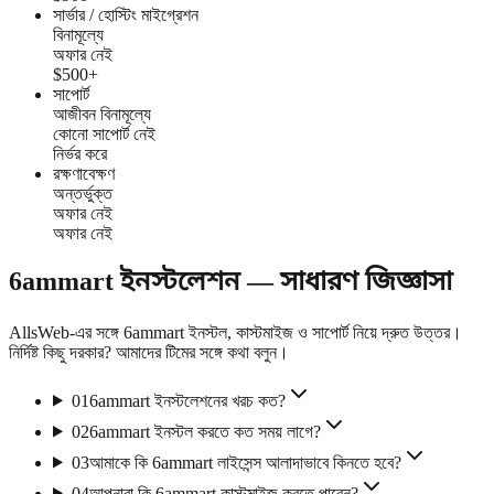
সার্ভার / হোস্টিং মাইগ্রেশন
বিনামূল্যে
অফার নেই
$500+
সাপোর্ট
আজীবন বিনামূল্যে
কোনো সাপোর্ট নেই
নির্ভর করে
রক্ষণাবেক্ষণ
অন্তর্ভুক্ত
অফার নেই
অফার নেই
6ammart ইনস্টলেশন — সাধারণ জিজ্ঞাসা
AllsWeb-এর সঙ্গে 6ammart ইনস্টল, কাস্টমাইজ ও সাপোর্ট নিয়ে দ্রুত উত্তর।
নির্দিষ্ট কিছু দরকার? আমাদের টিমের সঙ্গে কথা বলুন।
01
6ammart ইনস্টলেশনের খরচ কত?
02
6ammart ইনস্টল করতে কত সময় লাগে?
03
আমাকে কি 6ammart লাইসেন্স আলাদাভাবে কিনতে হবে?
04
আপনারা কি 6ammart কাস্টমাইজ করতে পারেন?