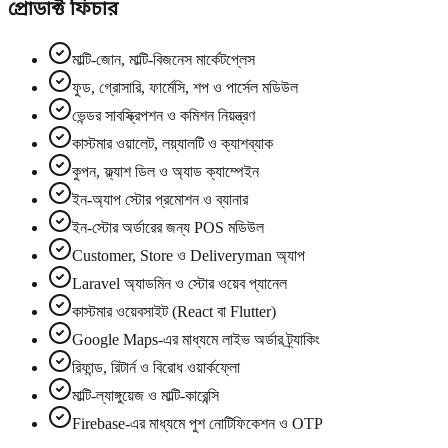
প্রোডাক্ট ফিচার
মাল্টি-জোন, মাল্টি-বিজনেস মার্কেটপ্লেস
ফুড, গ্রোসারি, ফার্মেসি, শপ ও পার্সেল মডিউল
ভেন্ডর সাবস্ক্রিপশন ও কমিশন নিয়ন্ত্রণ
কাস্টমার ওয়ালেট, লয়্যালটি ও ক্যাশব্যাক
কুপন, ফ্ল্যাশ ডিল ও অ্যাড ক্যাম্পেইন
ইন-অ্যাপ স্টোর প্রমোশন ও ব্যানার
ইন-স্টোর অর্ডারের জন্য POS মডিউল
Customer, Store ও Deliveryman অ্যাপ
Laravel অ্যাডমিন ও স্টোর ওয়েব প্যানেল
কাস্টমার ওয়েবসাইট (React বা Flutter)
Google Maps-এর মাধ্যমে লাইভ অর্ডার ট্র্যাকিং
রিফান্ড, রিটার্ন ও বিরোধ ওয়ার্কফ্লো
মাল্টি-ল্যাঙ্গুয়েজ ও মাল্টি-কারেন্সি
Firebase-এর মাধ্যমে পুশ নোটিফিকেশন ও OTP