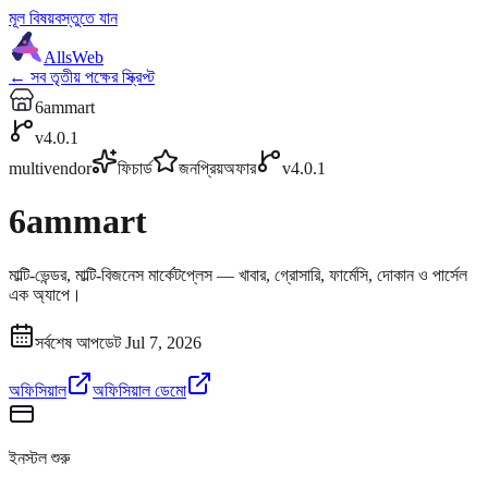
মূল বিষয়বস্তুতে যান
AllsWeb
← সব তৃতীয় পক্ষের স্ক্রিপ্ট
6ammart
v4.0.1
multivendor
ফিচার্ড
জনপ্রিয়
অফার
v4.0.1
6ammart
মাল্টি-ভেন্ডর, মাল্টি-বিজনেস মার্কেটপ্লেস — খাবার, গ্রোসারি, ফার্মেসি, দোকান ও পার্সেল
এক অ্যাপে।
সর্বশেষ আপডেট Jul 7, 2026
অফিসিয়াল
অফিসিয়াল ডেমো
ইনস্টল শুরু