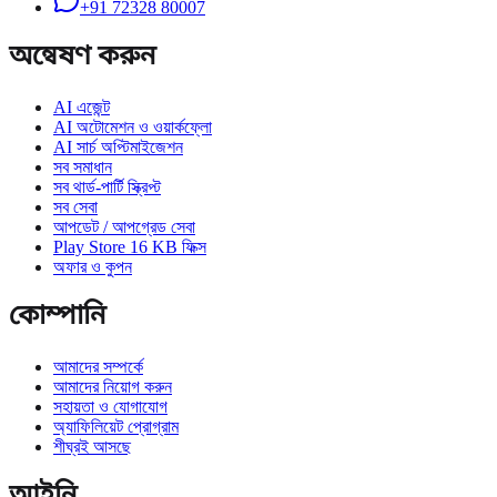
+91 72328 80007
অন্বেষণ করুন
AI এজেন্ট
AI অটোমেশন ও ওয়ার্কফ্লো
AI সার্চ অপ্টিমাইজেশন
সব সমাধান
সব থার্ড-পার্টি স্ক্রিপ্ট
সব সেবা
আপডেট / আপগ্রেড সেবা
Play Store 16 KB ফিক্স
অফার ও কুপন
কোম্পানি
আমাদের সম্পর্কে
আমাদের নিয়োগ করুন
সহায়তা ও যোগাযোগ
অ্যাফিলিয়েট প্রোগ্রাম
শীঘ্রই আসছে
আইনি