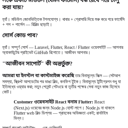
লঞ্চে একটি মডিউল (যেমন ফার্মেসি) বন্ধ রেখে পরে চালু
করা যায়?
হ্যাঁ। মডিউল জোনভিত্তিক টগলযোগ্য। খাবার + গ্রোসারি দিয়ে শুরু করে পরে ফার্মেসি
+ শপ + পার্সেল — রিবিল্ড ছাড়াই।
সোর্স কোড পাব?
হ্যাঁ। সম্পূর্ণ সোর্স — Laravel, Flutter, React / Flutter ওয়েবসাইট — আপনার
অ্যাকাউন্টের প্রাইভেট GitHub রিপোতে। আজীবন আপনার।
"আজীবন সাপোর্ট" কী অন্তর্ভুক্ত?
আমরা যা ইনস্টল বা কাস্টমাইজ করেছি
তার বিনামূল্যে ফিক্স — সেটআপ
সমস্যা, স্ক্রিপ্ট আপডেটের পর ভাঙা বিল্ড, কনফিগ টুইক। বিনামূল্যে ইন্টিগ্রেশন শুধু যা
ইতিমধ্যে ওয়্যার করা; নতুন পেমেন্ট গেটওয়ে বা তৃতীয় পক্ষের সেবা নতুন কাজ হিসেবে
কোট।
Customer ওয়েবসাইট React বনাম Flutter:
React
(Next.js) ওয়েবের জন্য Node.js হোস্ট লাগে। Node.js না থাকলে
Flutter web বিল্ড ডিপ্লয় — গ্রাহকের অভিজ্ঞতা একই; রানটাইম
ভিন্ন।
সম্পূর্ণ বান্ডল
9 আইটেমs — এক ডেলিভারি