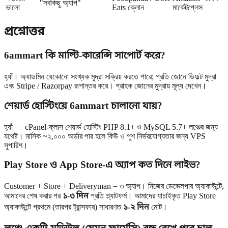
"সবকিছু অ্যাপ"
ভালো
Eats ক্লোন
মার্কেটপ্লেস
প্রশ্নোত্তর
6ammart কি মাল্টি-কারেন্সি সাপোর্ট করে?
হ্যাঁ। অ্যাডমিন যেকোনো সংখ্যক মুদ্রা সক্রিয় করতে পারে; প্রতি জোনে ডিফল্ট মুদ্রা
এবং Stripe / Razorpay রূপান্তর করে। গ্রাহক জোনের মুদ্রায় মূল্য দেখেন।
শেয়ার্ড হোস্টিংয়ে 6ammart চালানো যায়?
হ্যাঁ — cPanel-ক্লাস শেয়ার্ড হোস্টিং PHP 8.1+ ও MySQL 5.7+ লঞ্চের জন্য
যথেষ্ট। মাসিক ~২,০০০ অর্ডার পার হলে কিউ ও পুশ নির্ভরযোগ্যতার জন্য VPS
সুপারিশ।
Play Store ও App Store-এ অ্যাপ কত দিনে লাইভ?
Customer + Store + Deliveryman = ৩ অ্যাপ। নিজের ডেভেলপার অ্যাকাউন্টে,
আমাদের শেষ করার পর
১-৩ দিন
প্রতি প্ল্যাটফর্ম। আমাদের যাচাইকৃত Play Store
অ্যাকাউন্টে প্রথমে (তারপর ট্রান্সফার) সাধারণত
১-২ দিন
মোট।