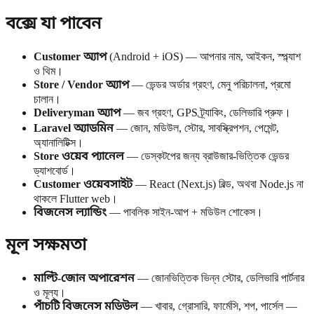
বক্সে যা পাবেন
Customer অ্যাপ
(Android + iOS) — আপনার নাম, আইকন, স্প্ল্যাশ
ও থিম।
Store / Vendor অ্যাপ
— ভেন্ডর অর্ডার গ্রহণ, মেনু পরিচালনা, প্রমো
চালান।
Deliveryman অ্যাপ
— জব গ্রহণ, GPS ট্র্যাকিং, ডেলিভারি প্রুফ।
Laravel অ্যাডমিন
— জোন, মডিউল, স্টোর, সাবস্ক্রিপশন, পেমেন্ট,
অ্যানালিটিক্স।
Store ওয়েব প্যানেল
— ডেস্কটপের জন্য ব্রাউজার-ভিত্তিক ভেন্ডর
ড্যাশবোর্ড।
Customer ওয়েবসাইট
— React (Next.js) বিল্ড, অথবা Node.js না
থাকলে Flutter web।
বিজনেস ল্যান্ডিং
— পাবলিক সাইন-আপ + মডিউল শোকেস।
মূল সক্ষমতা
মাল্টি-জোন অপারেশন
— জোনভিত্তিক ভিন্ন স্টোর, ডেলিভারি পার্টনার
ও মূল্য।
পাঁচটি বিজনেস মডিউল
— খাবার, গ্রোসারি, ফার্মেসি, শপ, পার্সেল —