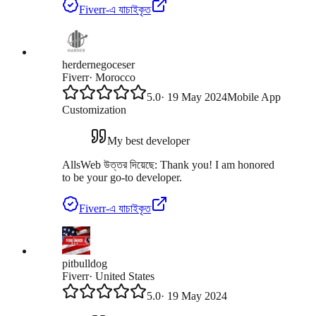
Fiverr-এ যাচাইকৃত
herdernegoceser
Fiverr
·
Morocco
5.0
·
19 May 2024
Mobile App
Customization
My best developer
AllsWeb উত্তর দিয়েছে:
Thank you! I am honored
to be your go-to developer.
Fiverr-এ যাচাইকৃত
pitbulldog
Fiverr
·
United States
5.0
·
19 May 2024