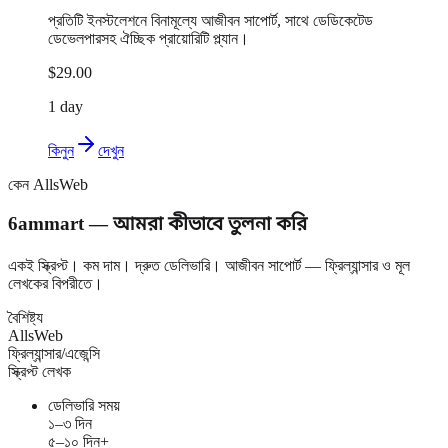
প্রতিটি ইনস্টলেশনে বিনামূল্যে আজীবন সাপোর্ট, সাথে ডেডিকেটেড
ডেভেলপারসহ ঐচ্ছিক প্রায়োরিটি প্ল্যান।
$29.00
1 day
কিনুন
দেখুন
কেন AllsWeb
6ammart — আমরা কীভাবে তুলনা করি
একই স্ক্রিপ্ট। কম দাম। দ্রুত ডেলিভারি। আজীবন সাপোর্ট — ফ্রিল্যান্সার ও মূল
লেখকের বিপরীতে।
বৈশিষ্ট্য
AllsWeb
ফ্রিল্যান্সার/এজেন্সি
স্ক্রিপ্ট লেখক
ডেলিভারি সময়
১–৩ দিন
৫–১০ দিন+