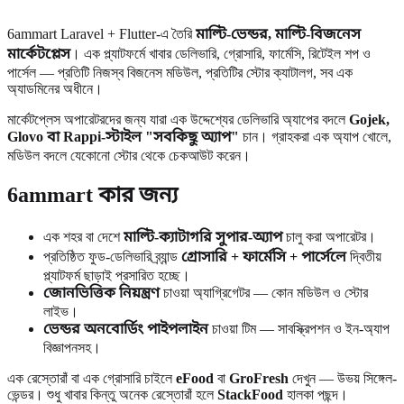
6ammart Laravel + Flutter-এ তৈরি
মাল্টি-ভেন্ডর, মাল্টি-বিজনেস
মার্কেটপ্লেস
। এক প্ল্যাটফর্মে খাবার ডেলিভারি, গ্রোসারি, ফার্মেসি, রিটেইল শপ ও
পার্সেল — প্রতিটি নিজস্ব বিজনেস মডিউল, প্রতিটির স্টোর ক্যাটালগ, সব এক
অ্যাডমিনের অধীনে।
মার্কেটপ্লেস অপারেটরদের জন্য যারা এক উদ্দেশ্যের ডেলিভারি অ্যাপের বদলে
Gojek,
Glovo বা Rappi-স্টাইল "সবকিছু অ্যাপ"
চান। গ্রাহকরা এক অ্যাপ খোলে,
মডিউল বদলে যেকোনো স্টোর থেকে চেকআউট করেন।
6ammart কার জন্য
এক শহর বা দেশে
মাল্টি-ক্যাটাগরি সুপার-অ্যাপ
চালু করা অপারেটর।
প্রতিষ্ঠিত ফুড-ডেলিভারি ব্র্যান্ড
গ্রোসারি + ফার্মেসি + পার্সেলে
দ্বিতীয়
প্ল্যাটফর্ম ছাড়াই প্রসারিত হচ্ছে।
জোনভিত্তিক নিয়ন্ত্রণ
চাওয়া অ্যাগ্রিগেটর — কোন মডিউল ও স্টোর
লাইভ।
ভেন্ডর অনবোর্ডিং পাইপলাইন
চাওয়া টিম — সাবস্ক্রিপশন ও ইন-অ্যাপ
বিজ্ঞাপনসহ।
এক রেস্তোরাঁ বা এক গ্রোসারি চাইলে
eFood
বা
GroFresh
দেখুন — উভয় সিঙ্গেল-
ভেন্ডর। শুধু খাবার কিন্তু অনেক রেস্তোরাঁ হলে
StackFood
হালকা পছন্দ।