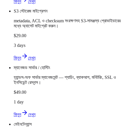
কিনুন
দেখুন
S3 স্টোরেজ মাইগ্রেশন
metadata, ACL ও checksum সংরক্ষণসহ S3-সামঞ্জস্য প্রোভাইডারের
মধ্যে অ্যাসেট মাইগ্রেট করুন।
$29.00
3 days
কিনুন
দেখুন
ম্যানেজড সার্ভার / হোস্টিং
হ্যান্ডস-অফ সার্ভার ম্যানেজমেন্ট — প্যাচিং, ব্যাকআপ, মনিটরিং, SSL ও
ইনসিডেন্ট রেসপন্স।
$49.00
1 day
কিনুন
দেখুন
মেইনটেন্যান্স