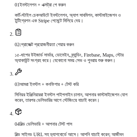
0
1
ইনস্টলেশন + এক্সট্রা পে করুন
কার্ট-স্টাইল চেকআউটে ইনস্টলেশন, অ্যাপ সাবমিশন, কাস্টমাইজেশন ও
ইন্টিগ্রেশন এক Stripe পেমেন্টে মিলিয়ে দেয়।
0
2
প্রোজেক্ট প্রয়োজনীয়তা শেয়ার করুন
১৫-ধাপের উইজার্ড সার্ভার, ডোমেইন, ব্র্যান্ডিং, Firebase, Maps, স্টোর
অ্যাকাউন্ট সংগ্রহ করে। যেকোনো সময় সেভ ও পুনরায় শুরু করুন।
0
3
আমরা ইনস্টল + কনফিগার + টেস্ট করি
সিনিয়র ইঞ্জিনিয়াররা ইনস্টল পাইপলাইন চালান, আপনার কাস্টমাইজেশন যোগ
করেন, তারপর ডেলিভারির আগে স্টেজিংয়ে যাচাই করেন।
0
4
বিল্ড ডেলিভারি + আপনার টেস্ট পাস
বিল্ড সাইনড URL সহ ড্যাশবোর্ডে আসে। আপনি যাচাই করেন; আজীবন