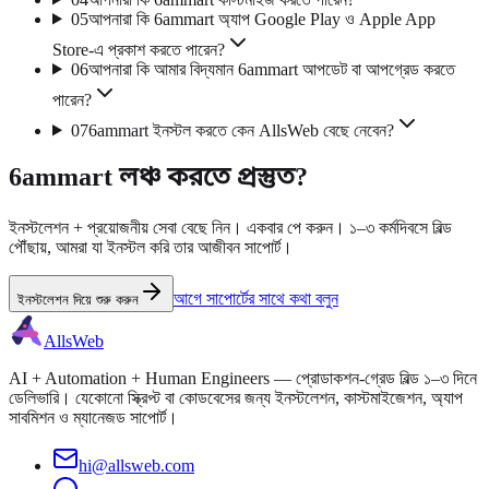
05
আপনারা কি 6ammart অ্যাপ Google Play ও Apple App
Store-এ প্রকাশ করতে পারেন?
06
আপনারা কি আমার বিদ্যমান 6ammart আপডেট বা আপগ্রেড করতে
পারেন?
07
6ammart ইনস্টল করতে কেন AllsWeb বেছে নেবেন?
6ammart লঞ্চ করতে প্রস্তুত?
ইনস্টলেশন + প্রয়োজনীয় সেবা বেছে নিন। একবার পে করুন। ১–৩ কর্মদিবসে বিল্ড
পৌঁছায়, আমরা যা ইনস্টল করি তার আজীবন সাপোর্ট।
আগে সাপোর্টের সাথে কথা বলুন
ইনস্টলেশন দিয়ে শুরু করুন
AllsWeb
AI + Automation + Human Engineers — প্রোডাকশন-গ্রেড বিল্ড ১–৩ দিনে
ডেলিভারি। যেকোনো স্ক্রিপ্ট বা কোডবেসের জন্য ইনস্টলেশন, কাস্টমাইজেশন, অ্যাপ
সাবমিশন ও ম্যানেজড সাপোর্ট।
hi@allsweb.com