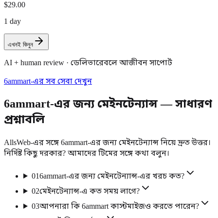
$29.00
1 day
এখনই কিনুন
AI + human review · ডেলিভারেবলে আজীবন সাপোর্ট
6ammart-এর সব সেবা দেখুন
6ammart-এর জন্য মেইনটেন্যান্স — সাধারণ
প্রশ্নাবলি
AllsWeb-এর সঙ্গে 6ammart-এর জন্য মেইনটেন্যান্স নিয়ে দ্রুত উত্তর।
নির্দিষ্ট কিছু দরকার? আমাদের টিমের সঙ্গে কথা বলুন।
01
6ammart-এর জন্য মেইনটেন্যান্স-এর খরচ কত?
02
মেইনটেন্যান্স-এ কত সময় লাগে?
03
আপনারা কি 6ammart কাস্টমাইজও করতে পারেন?