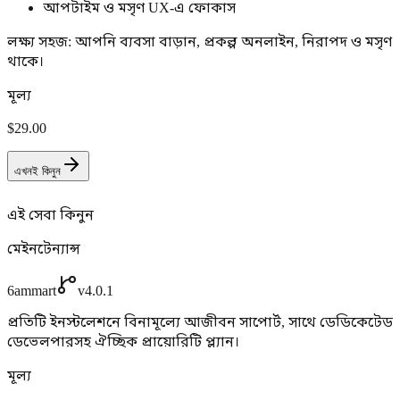
আপটাইম ও মসৃণ UX-এ ফোকাস
লক্ষ্য সহজ: আপনি ব্যবসা বাড়ান, প্রকল্প অনলাইন, নিরাপদ ও মসৃণ
থাকে।
মূল্য
$29.00
এখনই কিনুন
এই সেবা কিনুন
মেইনটেন্যান্স
6ammart
v4.0.1
প্রতিটি ইনস্টলেশনে বিনামূল্যে আজীবন সাপোর্ট, সাথে ডেডিকেটেড
ডেভেলপারসহ ঐচ্ছিক প্রায়োরিটি প্ল্যান।
মূল্য