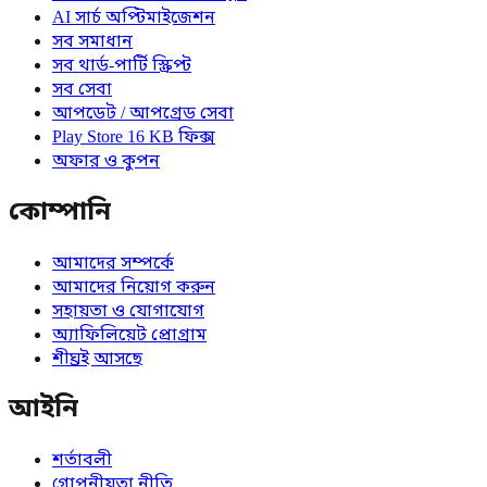
AI সার্চ অপ্টিমাইজেশন
সব সমাধান
সব থার্ড-পার্টি স্ক্রিপ্ট
সব সেবা
আপডেট / আপগ্রেড সেবা
Play Store 16 KB ফিক্স
অফার ও কুপন
কোম্পানি
আমাদের সম্পর্কে
আমাদের নিয়োগ করুন
সহায়তা ও যোগাযোগ
অ্যাফিলিয়েট প্রোগ্রাম
শীঘ্রই আসছে
আইনি
শর্তাবলী
গোপনীয়তা নীতি