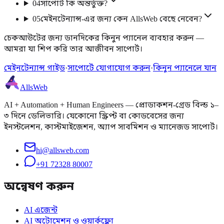
04
সাপোর্ট কি অন্তর্ভুক্ত?
05
মেইনটেন্যান্স-এর জন্য কেন AllsWeb বেছে নেবেন?
চেকআউটের জন্য ডানদিকের কিনুন প্যানেল ব্যবহার করুন —
আমরা যা শিপ করি তার আজীবন সাপোর্ট।
মেইনটেন্যান্স গাইড
·
সাপোর্টে যোগাযোগ করুন
·
কিনুন প্যানেলে যান
AllsWeb
AI + Automation + Human Engineers — প্রোডাকশন-গ্রেড বিল্ড ১–
৩ দিনে ডেলিভারি। যেকোনো স্ক্রিপ্ট বা কোডবেসের জন্য
ইনস্টলেশন, কাস্টমাইজেশন, অ্যাপ সাবমিশন ও ম্যানেজড সাপোর্ট।
hi@allsweb.com
+91 72328 80007
অন্বেষণ করুন
AI এজেন্ট
AI অটোমেশন ও ওয়ার্কফ্লো