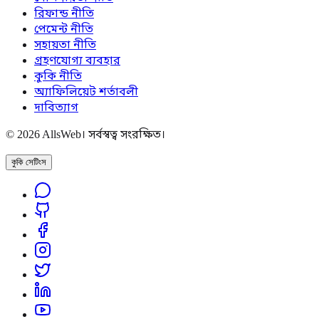
রিফান্ড নীতি
পেমেন্ট নীতি
সহায়তা নীতি
গ্রহণযোগ্য ব্যবহার
কুকি নীতি
অ্যাফিলিয়েট শর্তাবলী
দাবিত্যাগ
© 2026 AllsWeb। সর্বস্বত্ব সংরক্ষিত।
কুকি সেটিংস