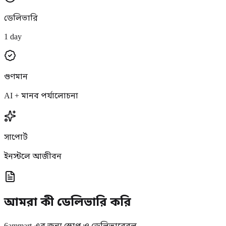
ডেলিভারি
1 day
গুণমান
AI + মানব পর্যালোচনা
সাপোর্ট
ইনস্টলে আজীবন
আমরা কী ডেলিভারি করি
6ammart-এর জন্য স্কোপ ও ডেলিভারেবল