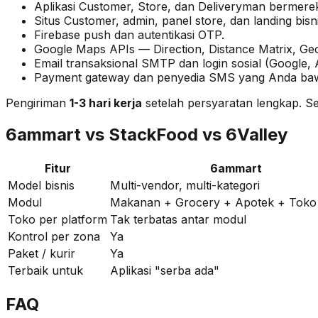
Aplikasi Customer, Store, dan Deliveryman bermere
Situs Customer, admin, panel store, dan landing bis
Firebase push dan autentikasi OTP.
Google Maps APIs — Direction, Distance Matrix, Ge
Email transaksional SMTP dan login sosial (Google, 
Payment gateway dan penyedia SMS yang Anda ba
Pengiriman
1-3 hari kerja
setelah persyaratan lengkap. Se
6ammart vs StackFood vs 6Valley
Fitur
6ammart
Model bisnis
Multi-vendor, multi-kategori
Modul
Makanan + Grocery + Apotek + Toko
Toko per platform
Tak terbatas antar modul
Kontrol per zona
Ya
Paket / kurir
Ya
Terbaik untuk
Aplikasi "serba ada"
FAQ