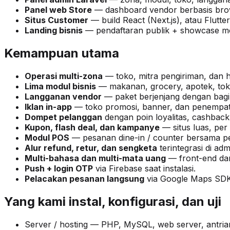
Panel web Store
— dashboard vendor berbasis bro
Situs Customer
— build React (Next.js), atau Flutte
Landing bisnis
— pendaftaran publik + showcase m
Kemampuan utama
Operasi multi-zona
— toko, mitra pengiriman, dan 
Lima modul bisnis
— makanan, grocery, apotek, toko
Langganan vendor
— paket berjenjang dengan bagi 
Iklan in-app
— toko promosi, banner, dan penempata
Dompet pelanggan
dengan poin loyalitas, cashback,
Kupon, flash deal, dan kampanye
— situs luas, per
Modul POS
— pesanan dine-in / counter bersama p
Alur refund, retur, dan sengketa
terintegrasi di adm
Multi-bahasa dan multi-mata uang
— front-end dan 
Push + login OTP
via Firebase saat instalasi.
Pelacakan pesanan langsung
via Google Maps SDK
Yang kami instal, konfigurasi, dan uji
Server / hosting — PHP, MySQL, web server, antria