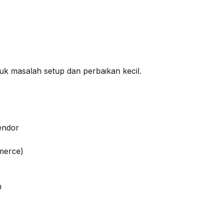
uk masalah setup dan perbaikan kecil.
endor
merce)
n