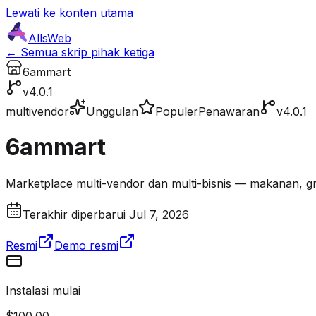
Lewati ke konten utama
AllsWeb
← Semua skrip pihak ketiga
6ammart
v4.0.1
multivendor
Unggulan
Populer
Penawaran
v4.0.1
6ammart
Marketplace multi-vendor dan multi-bisnis — makanan, gro
Terakhir diperbarui Jul 7, 2026
Resmi
Demo resmi
Instalasi mulai
$100.00