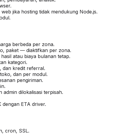
wser.
r web jika hosting tidak mendukung Node.js.
odul.
harga berbeda per zona.
, paket — diaktifkan per zona.
hasil atau biaya bulanan tetap.
n kategori.
 dan kredit referral.
 toko, dan per modul.
esanan pengiriman.
in.
admin dilokalisasi terpisah.
 dengan ETA driver.
n, cron, SSL.