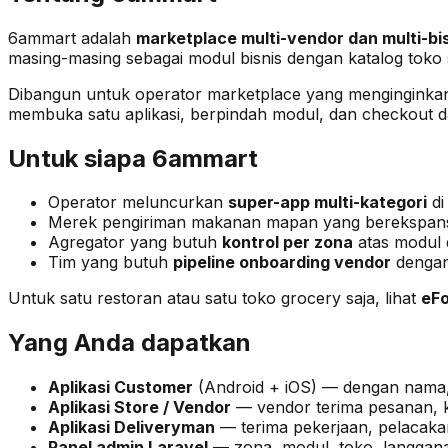
6ammart adalah
marketplace multi-vendor dan multi-bi
masing-masing sebagai modul bisnis dengan katalog toko 
Dibangun untuk operator marketplace yang mengingink
membuka satu aplikasi, berpindah modul, dan checkout da
Untuk siapa 6ammart
Operator meluncurkan
super-app multi-kategori
di
Merek pengiriman makanan mapan yang berekspan
Agregator yang butuh
kontrol per zona
atas modul d
Tim yang butuh
pipeline onboarding vendor
dengan 
Untuk satu restoran atau satu toko grocery saja, lihat
eF
Yang Anda dapatkan
Aplikasi Customer
(Android + iOS) — dengan nama, 
Aplikasi Store / Vendor
— vendor terima pesanan, k
Aplikasi Deliveryman
— terima pekerjaan, pelacaka
Panel admin Laravel
— zona, modul, toko, langgana