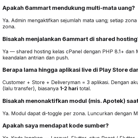
Apakah 6ammart mendukung multi-mata uang?
Ya. Admin mengaktifkan sejumlah mata uang; setiap zona
zona.
Bisakah menjalankan 6ammart di shared hosting
Ya — shared hosting kelas cPanel dengan PHP 8.1+ dan
keandalan antrian dan push.
Berapa lama hingga aplikasi live di Play Store d
Customer + Store + Deliveryman = 3 aplikasi. Dengan a
(lalu transfer), biasanya
1-2 hari
total.
Bisakah menonaktifkan modul (mis. Apotek) saa
Ya. Modul dapat di-toggle per zona. Luncurkan dengan M
Apakah saya mendapat kode sumber?
Ya. Kode lengkap — Laravel, Flutter, situs React / Flutt