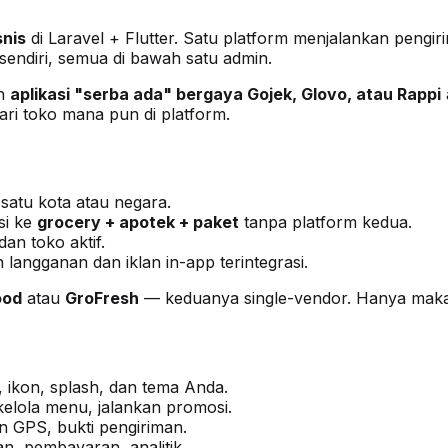
snis
di Laravel + Flutter. Satu platform menjalankan pengir
sendiri, semua di bawah satu admin.
an
aplikasi "serba ada" bergaya Gojek, Glovo, atau Rappi
ri toko mana pun di platform.
 satu kota atau negara.
si ke
grocery + apotek + paket
tanpa platform kedua.
an toko aktif.
langganan dan iklan in-app terintegrasi.
ood
atau
GroFresh
— keduanya single-vendor. Hanya mak
ikon, splash, dan tema Anda.
elola menu, jalankan promosi.
n GPS, bukti pengiriman.
n, pembayaran, analitik.