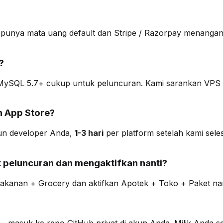
 punya mata uang default dan Stripe / Razorpay menangan
?
 MySQL 5.7+ cukup untuk peluncuran. Kami sarankan VPS 
an App Store?
kun developer Anda,
1-3 hari
per platform setelah kami selesa
t peluncuran dan mengaktifkan nanti?
akanan + Grocery dan aktifkan Apotek + Toko + Paket nan
er — masuk ke repo GitHub privat di akun Anda. Milik Anda 