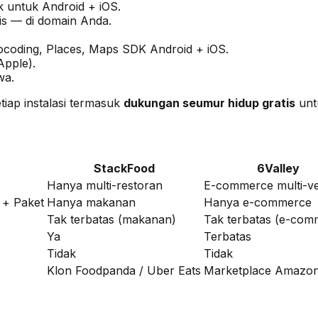
k untuk Android + iOS.
nis — di domain Anda.
ocoding, Places, Maps SDK Android + iOS.
Apple).
wa.
tiap instalasi termasuk
dukungan seumur hidup gratis
unt
StackFood
6Valley
Hanya multi-restoran
E-commerce multi-v
 + Paket
Hanya makanan
Hanya e-commerce
Tak terbatas (makanan)
Tak terbatas (e-com
Ya
Terbatas
Tidak
Tidak
Klon Foodpanda / Uber Eats
Marketplace Amazo