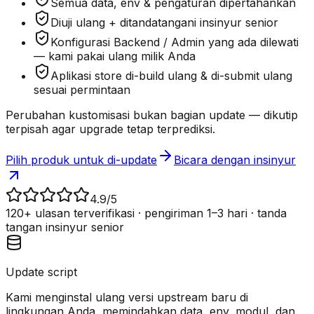
Semua data, env & pengaturan dipertahankan
Diuji ulang + ditandatangani insinyur senior
Konfigurasi Backend / Admin yang ada dilewati
— kami pakai ulang milik Anda
Aplikasi store di-build ulang & di-submit ulang
sesuai permintaan
Perubahan kustomisasi bukan bagian update — dikutip
terpisah agar upgrade tetap terprediksi.
Pilih produk untuk di-update
Bicara dengan insinyur
4.9
/5
120+ ulasan terverifikasi · pengiriman 1–3 hari · tanda
tangan insinyur senior
Update script
Kami menginstal ulang versi upstream baru di
lingkungan Anda, memindahkan data, env, modul, dan