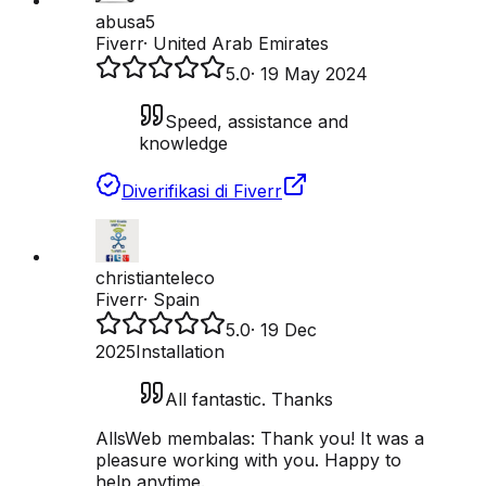
abusa5
Fiverr
·
United Arab Emirates
5.0
·
19 May 2024
Speed, assistance and
knowledge
Diverifikasi di Fiverr
christianteleco
Fiverr
·
Spain
5.0
·
19 Dec
2025
Installation
All fantastic. Thanks
AllsWeb membalas:
Thank you! It was a
pleasure working with you. Happy to
help anytime.