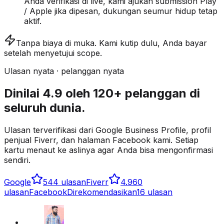
Anda verifikasi di live, kami ajukan submission Play
/ Apple jika dipesan, dukungan seumur hidup tetap
aktif.
Tanpa biaya di muka.
Kami kutip dulu, Anda bayar
setelah menyetujui scope.
Ulasan nyata · pelanggan nyata
Dinilai 4.9 oleh 120+ pelanggan di
seluruh dunia.
Ulasan terverifikasi dari Google Business Profile, profil
penjual Fiverr, dan halaman Facebook kami. Setiap
kartu menaut ke aslinya agar Anda bisa mengonfirmasi
sendiri.
Google
5
44 ulasan
Fiverr
4.9
60
ulasan
Facebook
Direkomendasikan
16 ulasan