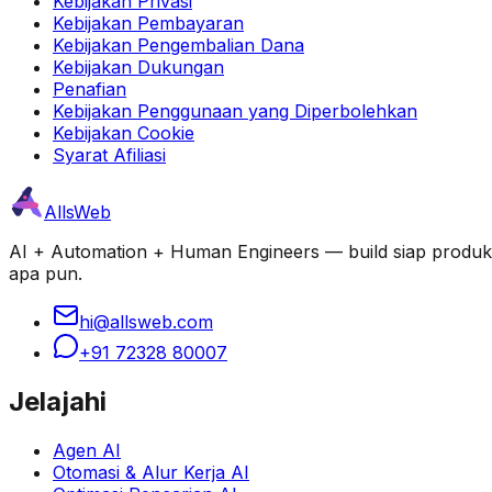
Kebijakan Privasi
Kebijakan Pembayaran
Kebijakan Pengembalian Dana
Kebijakan Dukungan
Penafian
Kebijakan Penggunaan yang Diperbolehkan
Kebijakan Cookie
Syarat Afiliasi
AllsWeb
AI + Automation + Human Engineers — build siap produksi d
apa pun.
hi@allsweb.com
+91 72328 80007
Jelajahi
Agen AI
Otomasi & Alur Kerja AI