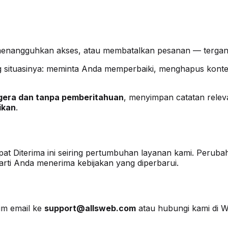
enangguhkan akses, atau membatalkan pesanan — tergant
ung situasinya: meminta Anda memperbaiki, menghapus kon
gera dan tanpa pemberitahuan
, menyimpan catatan rele
ikan
.
Diterima ini seiring pertumbuhan layanan kami. Perubahan
rti Anda menerima kebijakan yang diperbarui.
im email ke
support@allsweb.com
atau hubungi kami di