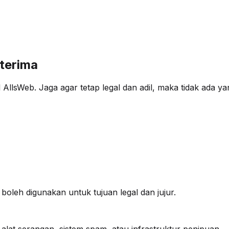
terima
AllsWeb. Jaga agar tetap legal dan adil, maka tidak ada ya
boleh digunakan untuk tujuan legal dan jujur.
lat serangan, sistem spam, atau infrastruktur penipuan.