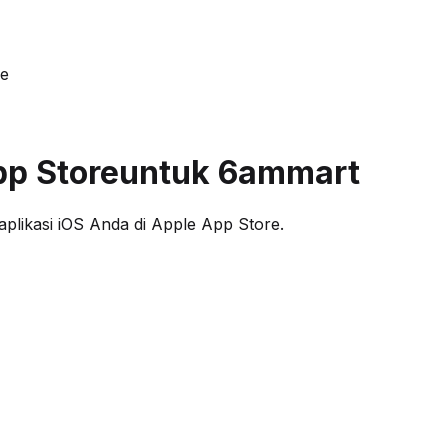
re
pp Store
untuk 6ammart
likasi iOS Anda di Apple App Store.