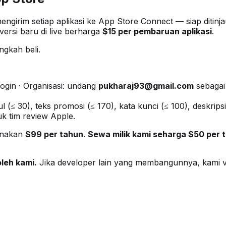
girim setiap aplikasi ke App Store Connect — siap ditin
versi baru di live berharga
$15 per pembaruan aplikasi
.
ngkah beli.
login · Organisasi: undang
pukharaj93@gmail.com
sebagai
ul (≤ 30), teks promosi (≤ 170), kata kunci (≤ 100), deskri
k tim review Apple.
enakan
$99 per tahun
.
Sewa milik kami seharga $50 per 
oleh kami.
Jika developer lain yang membangunnya, kami ve