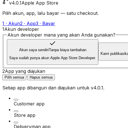
v4.0.1
Apple App Store
Pilih akun, app, lalu bayar — satu checkout.
1 · Akun
2 · App
3 · Bayar
1
Akun developer
Akun developer mana yang akan Anda gunakan?
Akun saya sendiri
Tanpa biaya tambahan
Kami publikasik
Saya sudah punya akun Apple App Store Developer.
2
App yang diajukan
·
Pilih semua
Hapus semua
Setiap app dibangun dan diajukan untuk
v4.0.1
.
Customer app
Store app
Deliveryman app