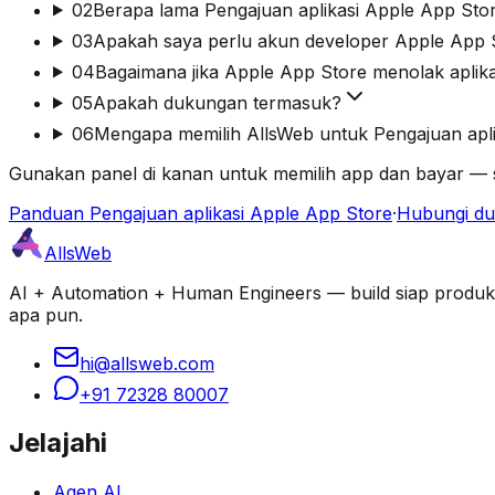
02
Berapa lama Pengajuan aplikasi Apple App Sto
03
Apakah saya perlu akun developer Apple App S
04
Bagaimana jika Apple App Store menolak aplik
05
Apakah dukungan termasuk?
06
Mengapa memilih AllsWeb untuk Pengajuan apli
Gunakan panel di kanan untuk memilih app dan bayar — s
Panduan Pengajuan aplikasi Apple App Store
·
Hubungi d
AllsWeb
AI + Automation + Human Engineers — build siap produksi d
apa pun.
hi@allsweb.com
+91 72328 80007
Jelajahi
Agen AI