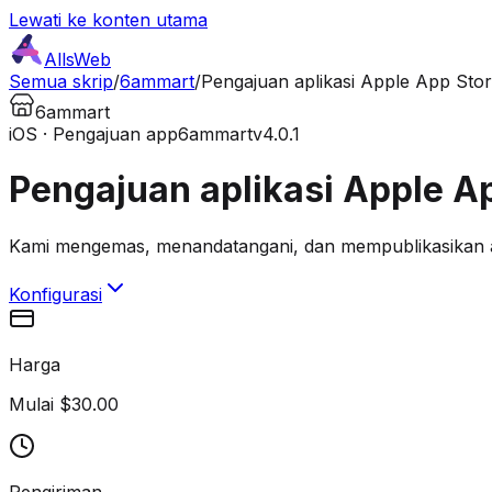
Lewati ke konten utama
AllsWeb
Semua skrip
/
6ammart
/
Pengajuan aplikasi Apple App Sto
6ammart
iOS · Pengajuan app
6ammart
v4.0.1
Pengajuan aplikasi Apple A
Kami mengemas, menandatangani, dan mempublikasikan ap
Konfigurasi
Harga
Mulai $30.00
Pengiriman