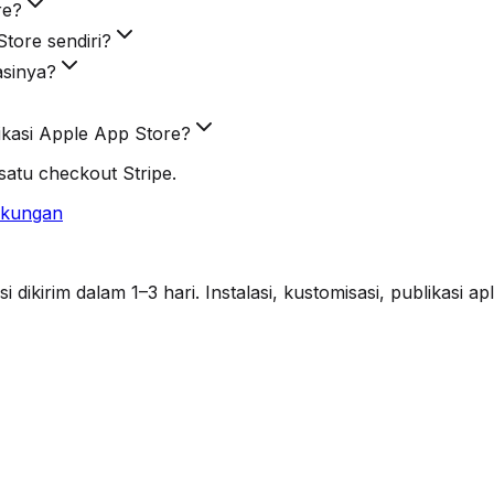
re?
tore sendiri?
asinya?
kasi Apple App Store?
atu checkout Stripe.
ukungan
ikirim dalam 1–3 hari. Instalasi, kustomisasi, publikasi a