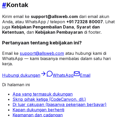
#
Kontak
Kirim email ke
support@allsweb.com
dari email akun
Anda, atau WhatsApp / telepon
+91 72328 80007
. Lihat
juga
Kebijakan Pengembalian Dana
,
Syarat dan
Ketentuan
, dan
Kebijakan Pembayaran
di footer.
Pertanyaan tentang kebijakan ini?
Email ke
support@allsweb.com
atau hubungi kami di
WhatsApp — kami biasanya membalas dalam satu hari
kerja.
Hubungi dukungan
WhatsApp
Email
Di halaman ini
Apa yang termasuk dukungan
Skrip pihak ketiga (CodeCanyon, dll.)
Di luar cakupan (biasanya pekerjaan berbayar)
Kapan dukungan berhenti
Keamanan dan cadangan