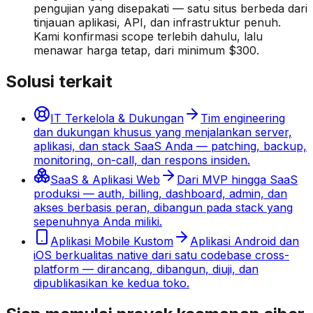
pengujian yang disepakati — satu situs berbeda dari
tinjauan aplikasi, API, dan infrastruktur penuh.
Kami konfirmasi scope terlebih dahulu, lalu
menawar harga tetap, dari minimum $300.
Solusi terkait
IT Terkelola & Dukungan
Tim engineering
dan dukungan khusus yang menjalankan server,
aplikasi, dan stack SaaS Anda — patching, backup,
monitoring, on-call, dan respons insiden.
SaaS & Aplikasi Web
Dari MVP hingga SaaS
produksi — auth, billing, dashboard, admin, dan
akses berbasis peran, dibangun pada stack yang
sepenuhnya Anda miliki.
Aplikasi Mobile Kustom
Aplikasi Android dan
iOS berkualitas native dari satu codebase cross-
platform — dirancang, dibangun, diuji, dan
dipublikasikan ke kedua toko.