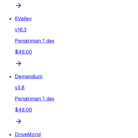
6Valley
v
16.3
Pengiriman 1 day
$49.00
Demandium
v
3.8
Pengiriman 1 day
$49.00
DriveMond