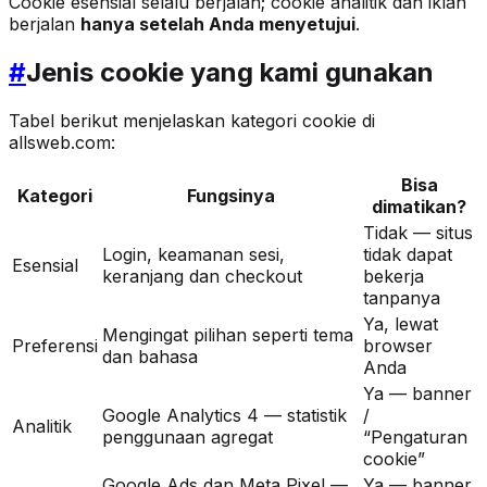
Cookie esensial selalu berjalan; cookie analitik dan iklan
berjalan
hanya setelah Anda menyetujui
.
#
Jenis cookie yang kami gunakan
Tabel berikut menjelaskan kategori cookie di
allsweb.com:
Bisa
Kategori
Fungsinya
dimatikan?
Tidak — situs
Login, keamanan sesi,
tidak dapat
Esensial
keranjang dan checkout
bekerja
tanpanya
Ya, lewat
Mengingat pilihan seperti tema
Preferensi
browser
dan bahasa
Anda
Ya — banner
Google Analytics 4 — statistik
/
Analitik
penggunaan agregat
“Pengaturan
cookie”
Google Ads dan Meta Pixel —
Ya — banner