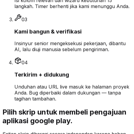
Isi kolom relevan dari wizard kebutuhan 15
langkah. Timer berhenti jika kami menunggu Anda.
0
3
Kami bangun & verifikasi
Insinyur senior mengeksekusi pekerjaan, dibantu
AI, lalu diuji manusia sebelum pengiriman.
0
4
Terkirim + didukung
Unduhan atau URL live masuk ke halaman proyek
Anda. Bug diperbaiki dalam dukungan — tanpa
tagihan tambahan.
Pilih skrip untuk membeli pengajuan
aplikasi google play.
Setiap skrip dihargai secara independen karena beban