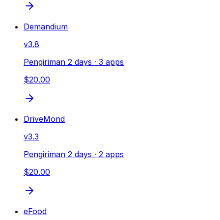
Demandium
v
3.8
Pengiriman 2 days
· 3 apps
$20.00
DriveMond
v
3.3
Pengiriman 2 days
· 2 apps
$20.00
eFood