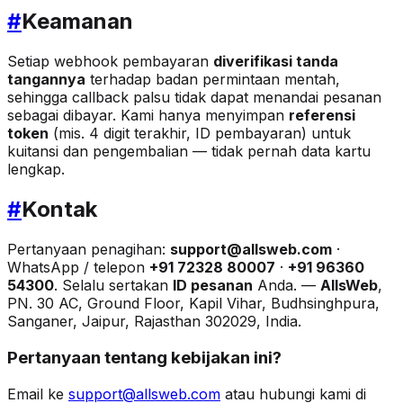
#
Keamanan
Setiap webhook pembayaran
diverifikasi tanda
tangannya
terhadap badan permintaan mentah,
sehingga callback palsu tidak dapat menandai pesanan
sebagai dibayar. Kami hanya menyimpan
referensi
token
(mis. 4 digit terakhir, ID pembayaran) untuk
kuitansi dan pengembalian — tidak pernah data kartu
lengkap.
#
Kontak
Pertanyaan penagihan:
support@allsweb.com
·
WhatsApp / telepon
+91 72328 80007
·
+91 96360
54300
. Selalu sertakan
ID pesanan
Anda. —
AllsWeb
,
PN. 30 AC, Ground Floor, Kapil Vihar, Budhsinghpura,
Sanganer, Jaipur, Rajasthan 302029, India.
Pertanyaan tentang kebijakan ini?
Email ke
support@allsweb.com
atau hubungi kami di