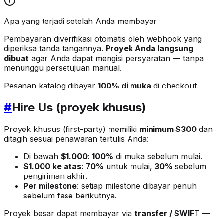
Apa yang terjadi setelah Anda membayar
Pembayaran diverifikasi otomatis oleh webhook yang
diperiksa tanda tangannya.
Proyek Anda langsung
dibuat
agar Anda dapat mengisi persyaratan — tanpa
menunggu persetujuan manual.
Pesanan katalog dibayar
100% di muka
di checkout.
#
Hire Us (proyek khusus)
Proyek khusus (first-party) memiliki
minimum $300
dan
ditagih sesuai penawaran tertulis Anda:
Di bawah
$1.000
:
100%
di muka sebelum mulai.
$1.000 ke atas
:
70%
untuk mulai,
30%
sebelum
pengiriman akhir.
Per milestone
: setiap milestone dibayar penuh
sebelum fase berikutnya.
Proyek besar dapat membayar via
transfer / SWIFT
—