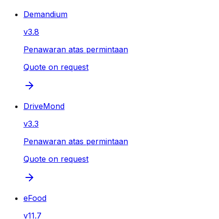
Demandium
v
3.8
Penawaran atas permintaan
Quote on request
DriveMond
v
3.3
Penawaran atas permintaan
Quote on request
eFood
v
11.7